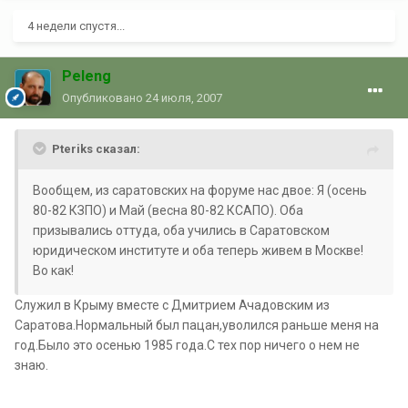
4 недели спустя...
Peleng
Опубликовано
24 июля, 2007
Pteriks сказал:
Вообщем, из саратовских на форуме нас двое: Я (осень
80-82 КЗПО) и Май (весна 80-82 КСАПО). Оба
призывались оттуда, оба учились в Саратовском
юридическом институте и оба теперь живем в Москве!
Во как!
Служил в Крыму вместе с Дмитрием Ачадовским из
Саратова.Нормальный был пацан,уволился раньше меня на
год.Было это осенью 1985 года.С тех пор ничего о нем не
знаю.