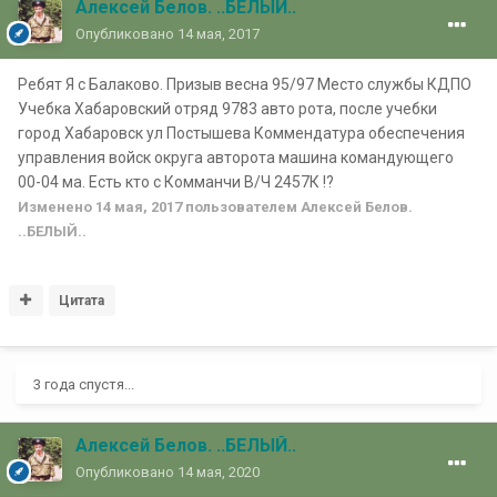
Алексей Белов. ..БЕЛЫЙ..
Опубликовано
14 мая, 2017
Ребят Я с Балаково. Призыв весна 95/97 Место службы КДПО
Учебка Хабаровский отряд 9783 авто рота, после учебки
город Хабаровск ул Постышева Коммендатура обеспечения
управления войск округа авторота машина командующего
00-04 ма. Есть кто с Комманчи В/Ч 2457К !?
Изменено
14 мая, 2017
пользователем Алексей Белов.
..БЕЛЫЙ..
Цитата
3 года спустя...
Алексей Белов. ..БЕЛЫЙ..
Опубликовано
14 мая, 2020