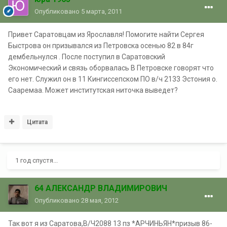
Опубликовано
5 марта, 2011
Привет Саратовцам из Ярославля! Помогите найти Сергея
Быстрова он призывался из Петровска осенью 82 в 84г
дембельнулся . После поступил в Саратовский
Экономический и связь оборвалась В Петровске говорят что
его нет. Служил он в 11 Кингиссепском ПО в/ч 2133 Эстония о.
Сааремаа. Может институтская ниточка выведет?
Цитата
1 год спустя...
64 АЛЕКСАНДР ВЛАДИМИРОВИЧ
Опубликовано
28 мая, 2012
Так вот я из Саратова,В/Ч2088 13 пз *АРЧИНЬЯН*призыв 86-