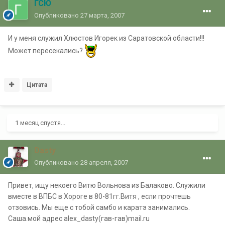
ГСЮ
Опубликовано
27 марта, 2007
И у меня служил Хлюстов Игорек из Саратовской области!!!
Может пересекались?
Цитата
1 месяц спустя...
Dasty
Опубликовано
28 апреля, 2007
Привет, ищу некоего Витю Вольнова из Балаково. Служили
вместе в ВПБС в Хороге в 80-81гг.Витя , если прочтешь
отзовись. Мы еще с тобой самбо и каратэ занимались.
Саша.мой адрес alex_dasty(гав-гав)mail.ru