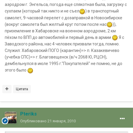
аэродром г. Энгельса, погода еще слякотная была, загрузку с
сухпаем (который так никто и не съел
) в транспортный
самолет, 9-часовой перелет с дозаправкой в Новосибирске
(вокруг самолета был желтый круг потом после нас
)),
приземление в Хабаровске на военном аэродроме, 2 км
пёхом по ВПП до автомобилей и первый день в армии
Я с
Заводского района, нас 4 человек призвали тогда, помню.
Служил: Хабаровский ПОГО (карантин)=> п. Казакевичево
(учебка СПС)=> г. Благовещенск (в/ч 2068 Ю, РЦСН),
дембельнулся в июле 1995 г."Покупателей" не помню, не до
этого было
Цитата
Pteriks
Опубликовано
21 января, 2010