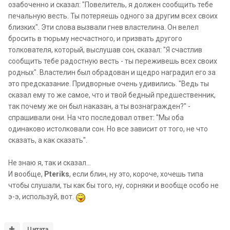
озабоченно и сказал: "Повелитель, я должен сообщить тебе
печальную весть. Ты потеряешь одного за другим всех своих
близких". Эти слова вызвали гнев властелина. Он велел
бросить в тюрьму несчастного, и призвать другого
толкователя, который, выслушав сон, сказал: "Я счастлив
сообщить тебе радостную весть - ты переживешь всех своих
родных". Властелин был обрадован и щедро наградил его за
это предсказание. Придворные очень удивились. "Ведь ты
сказал ему то же самое, что и твой бедный предшественник,
так почему же он был наказан, а ты вознагражден?" -
спрашивали они. На что последовал ответ: "Мы оба
одинаково истолковали сон. Но все зависит от того, не что
сказать, а как сказать".
Не знаю я, так и сказал...
И вообще,
Pteriks
, если блин, ну это, короче, хочешь типа
чтобы слушали, ты как бы того, ну, сорняки и вообще особо не
э-э, используй, вот.
Цитата