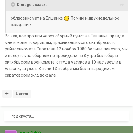
Dimage сказал:
облвоенкомат на Елшанке
Помню и двухнедельное
ожидание,
Во как, все прошли через сборный пункт на Елшанке, правда
мне и моим товарищам, призывавшимся с октябрьского
райвоенкомата Саратова 12 ноября 1980 больше повезло, мы
и полсуток на сборном не просидели - в 8 утра был сбор в
октябрьском военкомате, оттуда часиков в 10 нас увезли в
Елшанку, а уже в 3 ночи 13 ноября мы были на родимом
саратовском ж/д вокзале...
Цитата
1 год спустя...
юра 1965