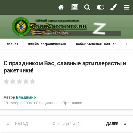
Главная
Флейм пограничников
Кабак "Зелёная Поляна"
Офи
С праздником Вас, славные артиллеристы и
ракетчики!
Автор
Владимир
18 ноября, 2006
в
Официальные Праздники
НАЗАД
Страница 1 из 2
ДАЛЕЕ