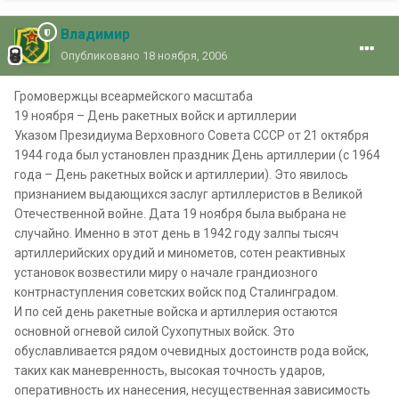
Владимир
Опубликовано
18 ноября, 2006
Громовержцы всеармейского масштаба
19 ноября – День ракетных войск и артиллерии
Указом Президиума Верховного Совета СССР от 21 октября
1944 года был установлен праздник День артиллерии (с 1964
года – День ракетных войск и артиллерии). Это явилось
признанием выдающихся заслуг артиллеристов в Великой
Отечественной войне. Дата 19 ноября была выбрана не
случайно. Именно в этот день в 1942 году залпы тысяч
артиллерийских орудий и минометов, сотен реактивных
установок возвестили миру о начале грандиозного
контрнаступления советских войск под Сталинградом.
И по сей день ракетные войска и артиллерия остаются
основной огневой силой Сухопутных войск. Это
обуславливается рядом очевидных достоинств рода войск,
таких как маневренность, высокая точность ударов,
оперативность их нанесения, несущественная зависимость