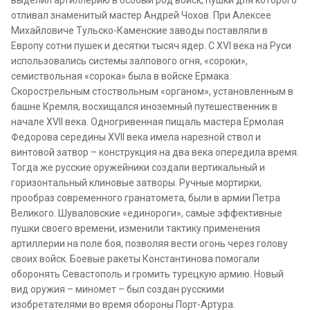
выделил артиллерию в особый род войск, пушки для которого
отливал знаменитый мастер Андрей Чохов. При Алексее
Михайловиче Тульско-Каменские заводы поставляли в
Европу сотни пушек и десятки тысяч ядер. С XVI века на Руси
использовались системы залпового огня, «сороки»,
семиствольная «сорока» была в войске Ермака.
Скорострельным стоствольным «оргaном», установленным в
башне Кремля, восхищался иноземный путешественник в
начале XVII века. Одногривенная пищаль мастера Ермолая
Федорова середины XVII века имела нарезной ствол и
винтовой затвор – конструкция на два века опередила время.
Тогда же русские оружейники создали вертикальный и
горизонтальный клиновые затворы. Ручные мортирки,
прообраз современного гранатомета, были в армии Петра
Великого. Шуваловские «единороги», самые эффективные
пушки своего времени, изменили тактику применения
артиллерии на поле боя, позволяя вести огонь через голову
своих войск. Боевые ракеты Константинова помогали
оборонять Севастополь и громить турецкую армию. Новый
вид оружия – миномет – был создан русскими
изобретателями во время обороны Порт-Артура.