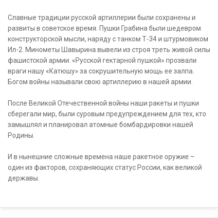
Славные традиции русской артиллерии были сохранены и
развиты в советское время. Пушки Грабина были шедевром
конструкторской мысли, наряду с танком Т-34 и штурмовиком
Ил-2. Минометы Шавырина вывели из строя треть живой силы
фашистской армии. «Русской гектарной пушкой» прозвали
враги нашу «Катюшу» за сокрушительную мощь ее залпа.
Богом войны называли свою артиллерию в нашей армии.
После Великой Отечественной войны наши ракеты и пушки
сберегали мир, были суровым предупреждением для тех, кто
замышлял и планировал атомные бомбардировки нашей
Родины.
И в нынешние сложные времена наше ракетное оружие –
один из факторов, сохраняющих статус России, как великой
державы.