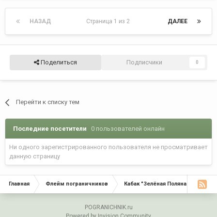
НАЗАД
Страница 1 из 2
ДАЛЕЕ
Поделиться
Подписчики
0
Перейти к списку тем
Последние посетители
0 пользователей онлайн
Ни одного зарегистрированного пользователя не просматривает
данную страницу
Главная
Флейм пограничников
Кабак "Зелёная Поляна"
Офи
POGRANICHNIK.ru
Powered by Invision Community