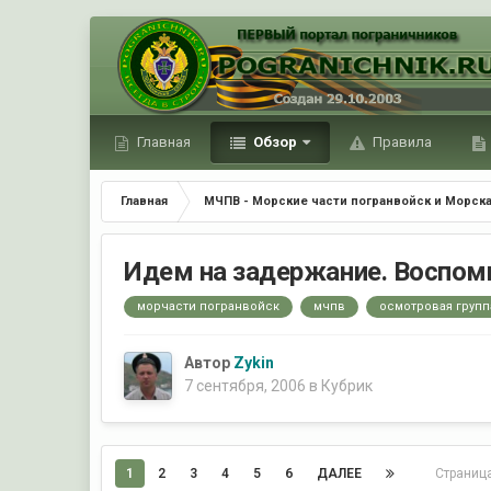
Главная
Обзор
Правила
Главная
МЧПВ - Морские части погранвойск и Морска
Идем на задержание. Воспоми
морчасти погранвойск
мчпв
осмотровая групп
Автор
Zykin
7 сентября, 2006
в
Кубрик
1
2
3
4
5
6
ДАЛЕЕ
Страниц