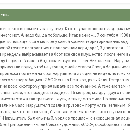
, 2006
 есть что вспомнить на эту тему. Кто-то учавствовал в задержания
ичего нет. А надо бы, да побольше. Итак начнем... 7 сентября 1988
дке, копошащегося в моторе у самой кромки территориальных вод. Н
вой группе построиться в поперечном коридоре", 3 двигателя - 200
от крендель выбрасывает за борт все свое имущество, после чего в
ду боцман - Ужаков Андрюха и акустик - Олег Николаенко. Нарушит
 привязали лодку, чтоб не утопла, с ней остался Олег, а боцман ч
о процесса подъема на борт нарушителя и лодки не видел, потому к
всего четверо: боцман, ЗАС Женька Пеньков, руль Коля Тетерев ну 
 на всех, к которому привязывали все пойманное. А течение там - 
 волны такие, что находясь в радиусе 15 метров, мы друг друга не
 высоты этажа так третьего - жуть, и так где-то с час. Но закончил
али не мало. Нарушителя сдали в грузовом порту Ялта "зеленым" бра
ать, за что - не понятно, было такое впечатление, что он у них п
"-Нарушитель был опытный, моряк в прошлом, он хорошо знал лоцию
Олег Григорьевич - член Союза художниковСССР, освободился по а