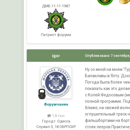
ДМБ:11-11-1987
Патриот форума
igor
Опубликовано
7 сентября
Ну со мной на моем "Г
Балаклавы в Ялту. Дох
Погода была более чем
показать как это делае
с Колей Федосовым (ме
полной программе. Под
Форумчанин
ближе, на свежей волн
оглушительный треск 
1,8 тыс
фальшбортами на борт
Город:
г. Одесса
стоек лееров.Практиче
Служил:
5, 18 ОБРПСКР