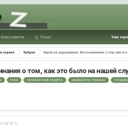
Книга памяти
Поиск
Уже зар
я охрана
Кубрик
Идем на задержание. Воспоминания о том, как это
нания о том, как это было на нашей с
а
пскр
пограничный корабль
нарушитель границы
государ
а 1 из 10