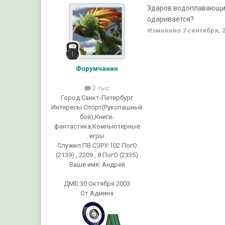
Здаров водоплавающие!
одаривается?
Изменено
7 сентября, 
Форумчанин
2 тыс
Город:
Санкт-Петербург
Интересы:
Спорт(Рукопашный
бой),Книги-
фантастика,Компьютерные
игры
Служил:
ПВ СЗРУ:102 ПогО
(2139) , 2209 , 8 ПогО (2335)
Ваше имя:
Андрей
ДМБ:30 Октября 2003
От Админа