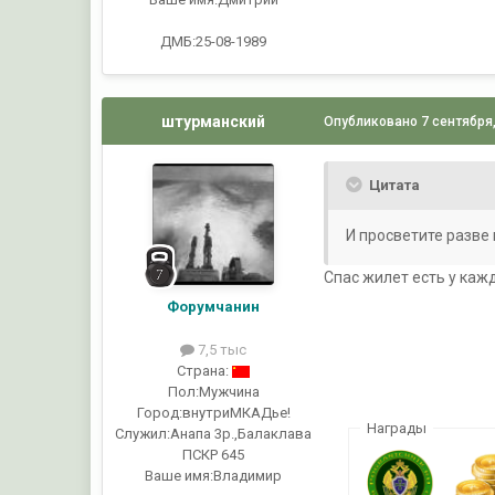
ДМБ:25-08-1989
штурманский
Опубликовано
7 сентября
Цитата
И просветите разве
Спас жилет есть у каж
Форумчанин
7,5 тыс
Страна:
Пол:
Мужчина
Город:
внутриМКАДье!
Награды
Служил:
Анапа 3р.,Балаклава
ПСКР 645
Ваше имя:
Владимир