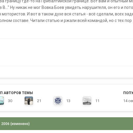
 за границу где-то на Прибалтийской границе. Вот вам и опытный м
в В..." Ну никак не мог Вовка Боев увидеть нарушителя, он его и пот
мотористов. И вот в таком духе вся статья - всё сделали, всех з
лном составе. Читали статью и ржали всей командой, но с тех пор 
П АВТОРОВ ТЕМЫ
ПОП
30
21
13
11
14 се
, 2006
(изменено)