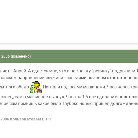
, 2006
(изменено)
ляет!!! Анрей. А сдаётся мне, что и нас на эту "резинку" подрывали
анапском направлении служили - соседями по зонам ответственност
 сытного обеда
Погнали под всеми машинами. Часа через три 
расавец, сам в машинное нырнул. Часа за 1,5 всё сделали и полете
море сам помнишь какое было. Глубоко ночью пришёл долгожданный 
 2006
пользователем БЧ-1