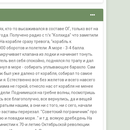
х, кто-то высаживался в составе ОГ, только вот на
 года. Получено радио с т/х "Колхида" что заметили
а корабле сразу тревога, "корабль к
0 оборотов и полетели. А море - 3-4 балла.
ыкручивает клапана из лодки и начинает тонуть.
ель вел себя спокойно, поднялся по трапу и дал
есанул в море - собирать уплывающее барахло. Сам
ак был уже далеко от корабля, собирал то самое
и я. Естественно все без желетов и всего навсего
мама не горюй, отнесло нас от корабля не менее
 видели. Поднимешся на гребне волны, посмотришь
ось все благополучно, все вернулись, да и вещей
тьям нашим, а они ни с того, ни с сего, начали
ол-заставы перерезал. "Советский пограничник" про
 и повадки моря..." и т.д. всякую дребедень На
мнистии к 70-и летию Октябрьской революции.