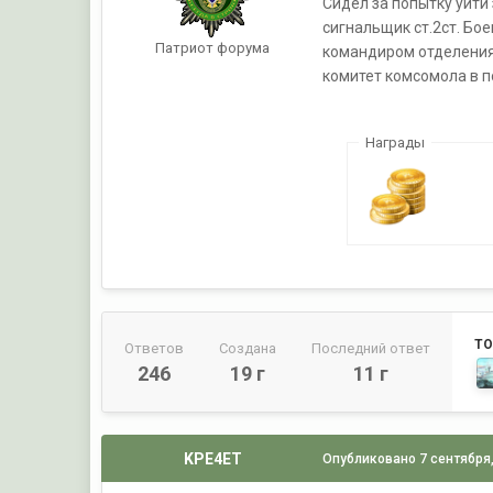
Сидел за попытку уйти
сигнальщик ст.2ст. Бое
Патриот форума
командиром отделения 
комитет комсомола в по
Награды
ТО
Ответов
Создана
Последний ответ
246
19 г
11 г
KPE4ET
Опубликовано
7 сентября