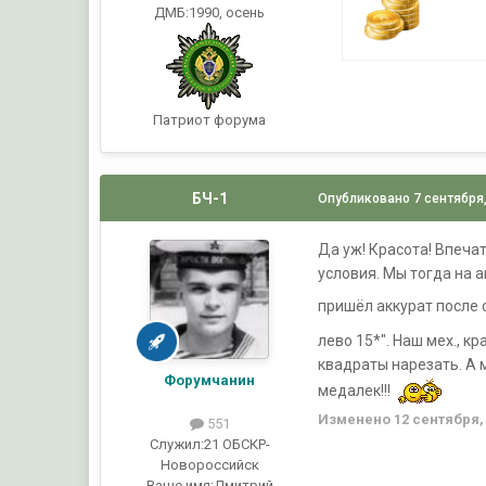
ДМБ:1990, осень
Патриот форума
БЧ-1
Опубликовано
7 сентября
Да уж! Красота! Впечат
условия. Мы тогда на 
пришёл аккурат после
лево 15*". Наш мех., к
квадраты нарезать. А 
Форумчанин
медалек!!!
Изменено
12 сентября,
551
Служил:
21 ОБСКР-
Новороссийск
Ваше имя:
Дмитрий