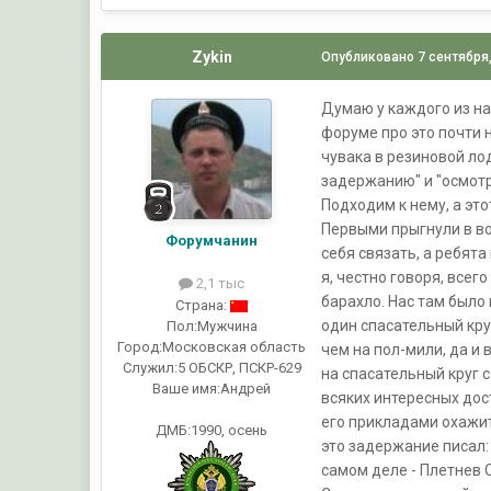
Zykin
Опубликовано
7 сентября
Думаю у каждого из нас
форуме про это почти н
чувака в резиновой ло
задержанию" и "осмотро
Подходим к нему, а эт
Первыми прыгнули в во
Форумчанин
себя связать, а ребята
я, честно говоря, всег
2,1 тыс
барахло. Нас там было 
Страна:
один спасательный круг
Пол:
Мужчина
Город:
Московская область
чем на пол-мили, да и
Служил:
5 ОБСКР, ПСКР-629
на спасательный круг с
Ваше имя:
Андрей
всяких интересных дост
его прикладами охажитв
ДМБ:1990, осень
это задержание писал: 
самом деле - Плетнев 