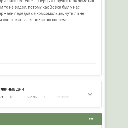
оряк. Или вот еще: "- Первым нарушителя заметил
ом то не видел, потому как Вовка был у нас
адержали передовые комсомольцы, чуть ли не
я советских газет не читаю совсем.
УЛЯРНЫЕ ДНИ
нт
15
3 июль
9
12 нояб
7
22 сент
5