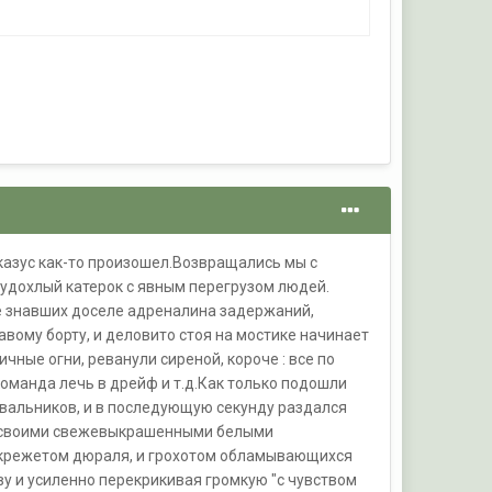
 казус как-то произошел.Возвращались мы с
лудохлый катерок с явным перегрузом людей.
не знавших доселе адреналина задержаний,
авому борту, и деловито стоя на мостике начинает
чные огни, реванули сиреной, короче : все по
команда лечь в дрейф и т.д.Как только подошли
ивальников, и в последующую секунду раздался
ся своими свежевыкрашенными белыми
 скрежетом дюраля, и грохотом обламывающихся
ву и усиленно перекрикивая громкую "с чувством