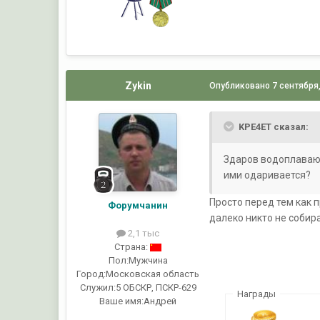
Zykin
Опубликовано
7 сентября
KPE4ET сказал:
Здаров водоплавающ
ими одаривается?
Просто перед тем как п
Форумчанин
далеко никто не собира
2,1 тыс
Страна:
Пол:
Мужчина
Город:
Московская область
Служил:
5 ОБСКР, ПСКР-629
Награды
Ваше имя:
Андрей