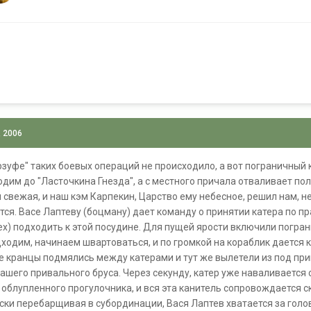
, 2006
урзуфе" таких боевых операций не происходило, а вот пограничный
одим до "Ласточкина Гнезда", а с местного причала отваливает по
 свежая, и наш кэм Карпекин, Царство ему небесное, решил нам, 
тся. Васе Лаптеву (боцману) дает команду о принятии катера по пр
х) подходить к этой посудине. Для пущей ярости включили пограни
ходим, начинаем швартоваться, и по громкой на кораблик дается 
е кранцы подмялись между катерами и тут же вылетели из под пр
нашего привального бруса. Через секунду, катер уже наваливает
 облупленного прогулочника, и вся эта канитель сопровождается
ски перебарщивая в субординации, Вася Лаптев хватается за голо