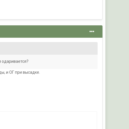
и одаривается?
ы, и ОГ при высадке.