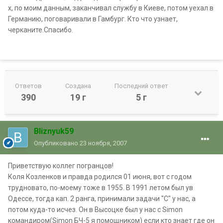
х, по моим данным, заканчивал службу в Киеве, потом уехал в
Германию, поговаривали в Гамбург. Кто что узнает,
черканите.Спасибо.
Ответов
Создана
Последний ответ
390
19 г
5 г
Bliznyuk59
Опубликовано
23 ноября, 2007
Приветствую коллег погранцов!
Коля Козленков и правда родился 01 июня, вот с годом
трудновато, по-моему тоже в 1955. В 1991 летом был ув
Одессе, тогда кап. 2 ранга, принимали задачи "С" у нас, а
потом куда-то исчез. Он в Высоцке был у нас с Simon
командиром(Simon БЧ-5 я помощником) если кто знает где он