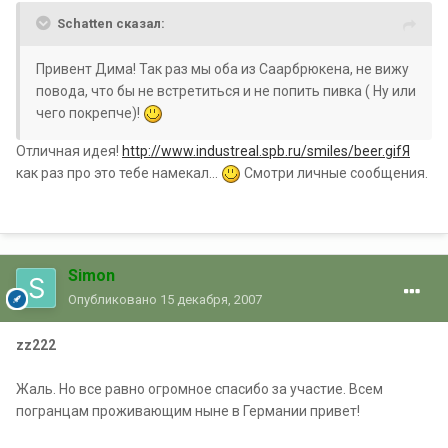
Schatten сказал:
Привент Дима! Так раз мы оба из Саарбрюкена, не вижу
повода, что бы не встретиться и не попить пивка ( Ну или
чего покрепче)!
Отличная идея!
http://www.industreal.spb.ru/smiles/beer.gifЯ
как раз про это тебе намекал...
Смотри личные сообщения.
Simon
Опубликовано
15 декабря, 2007
zz222
Жаль. Но все равно огромное спасибо за участие. Всем
погранцам проживающим ныне в Германии привет!