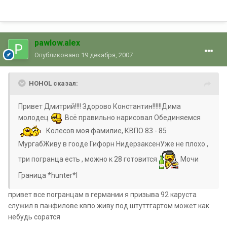
pawlow.alex
Опубликовано
19 декабря, 2007
HOHOL сказал:
Привет Дмитрий!!!! Здорово Константин!!!!!!Дима
молодец
Всё правильно нарисовал Обединяемся
Колесов моя фамилие, КВПО 83 - 85
МургабЖиву в гооде Гифорн НидерзаксенУже не плохо ,
три погранца есть , можно к 28 готовится
Мочи
Граница *hunter*l
привет все погранцам в германии я призыва 92 каруста
служил в панфилове квпо живу под штуттгартом может как
небудь соратся