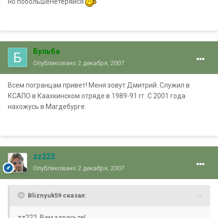
но побольшеНетеряйся
Бульба
Опубликовано
2 декабря, 2007
Всем погранцам привет! Меня зовут Дмитрий. Служил в
КСАПО в Каахкинском отряде в 1989-91 гг. С 2001 года
нахожусь в Магдебурге.
zz222
Опубликовано
2 декабря, 2007
Bliznyuk59 сказал:
zz222, Вам здрасьте!