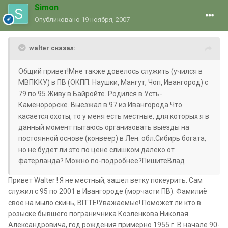
Simon
Опубликовано
19 ноября, 2007
walter сказал:
Общий привет!Мне также довелось служить (учился в
МВПККУ) в ПВ (ОКПП: Наушки, Мангут, Чоп, Ивангород) с
79 по 95.Живу в Байройте. Родился в Усть-
Каменорорске. Выезжал в 97 из Ивангорода.Что
касается охоты, то у меня есть местные, для которых я в
данный момент пытаюсь организовать выезды на
постоянной основе (конвеер) в Лен. обл.Сибирь богата,
но не будет ли это по цене слишком далеко от
фатерланда? Можно по-подробнее?ПишитеВлад
Привет Walter ! Я не местный, зашел ветку покеурить. Сам
служил с 95 по 2001 в Ивангороде (морчасти ПВ). Фамилиё
свое на мыло скинь, BITTE!Уважаемые! Поможет ли кто в
розыске бывшего пограничника Козленкова Николая
Александровича, год рождения примерно 1955 г. В начале 90-