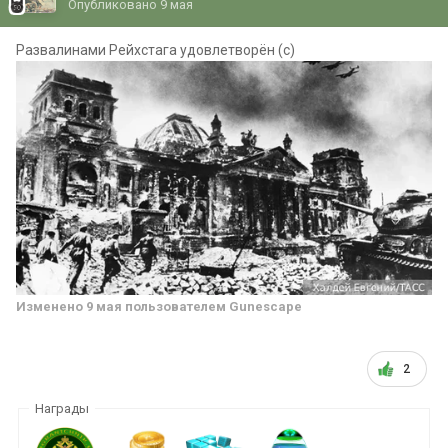
Опубликовано
9 мая
Развалинами Рейхстага удовлетворëн (с)
Изменено
9 мая
пользователем Gunescape
2
Награды