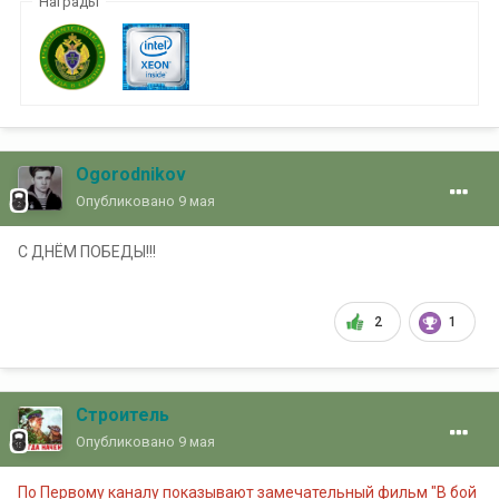
Награды
Ogorodnikov
Опубликовано
9 мая
С ДНЁМ ПОБЕДЫ!!!
2
1
Строитель
Опубликовано
9 мая
По Первому каналу показывают замечательный фильм "В бой