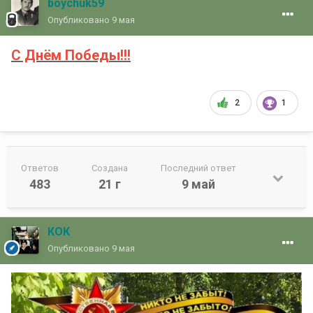
boychuk59
Опубликовано
9 мая
С Днём Победы!!!
2
1
Ответов
Создана
Последний ответ
483
21 г
9 май
КОК
Опубликовано
9 мая