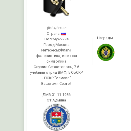
34,8 тыс
Страна:
Награды
Пол:
Мужчина
Город:
Москва
Интересы:
Флаги,
фалеристика, военная
символика
Служил:
Севастополь, 7-й
учебный отряд ВМФ, 5 ОБСКР
- ПСКР "Измаил"
Ваше имя:
Сергей
ДМБ:01-11-1986
От Админа