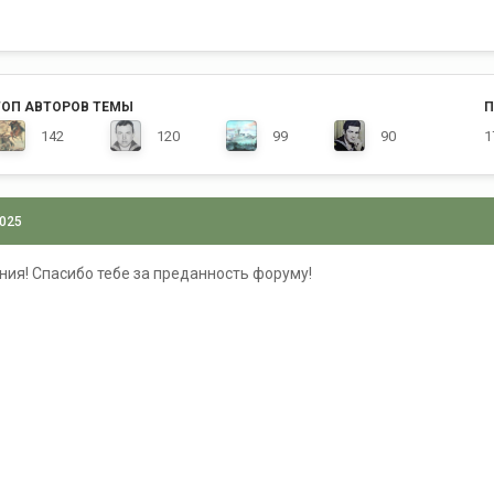
ТОП АВТОРОВ ТЕМЫ
П
142
120
99
90
1
2025
ния! Спасибо тебе за преданность форуму!