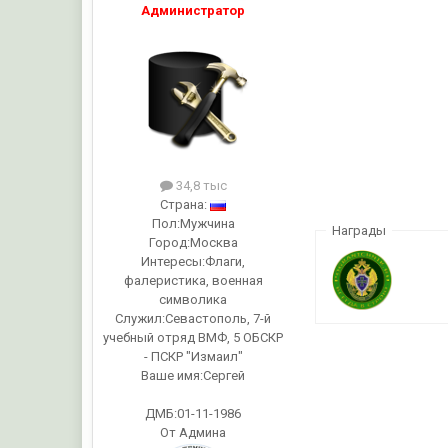
Администратор
34,8 тыс
Страна:
Пол:
Мужчина
Награды
Город:
Москва
Интересы:
Флаги,
фалеристика, военная
символика
Служил:
Севастополь, 7-й
учебный отряд ВМФ, 5 ОБСКР
- ПСКР "Измаил"
Ваше имя:
Сергей
ДМБ:01-11-1986
От Админа