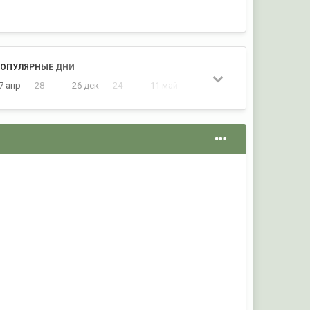
ОПУЛЯРНЫЕ ДНИ
7 апр
28
26 дек
24
11 май
18
16 янв
18