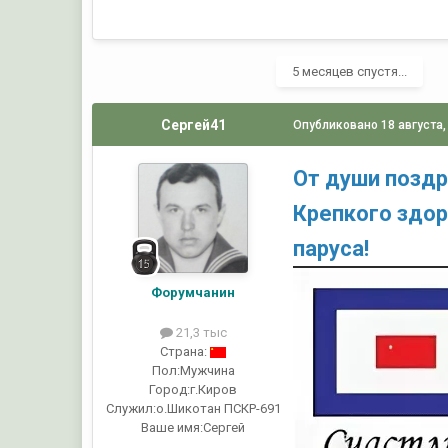
5 месяцев спустя...
Сергей41
Опубликовано
18 августа,
От души поздр
Крепкого здор
паруса!
Форумчанин
21,3 тыс
Страна:
Пол:
Мужчина
Город:
г.Киров
Служил:
о.Шикотан ПСКР-691
Ваше имя:
Сергей