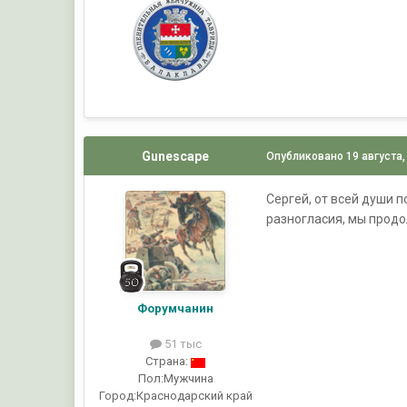
Gunescape
Опубликовано
19 августа,
Сергей, от всей души п
разногласия, мы продо
Форумчанин
51 тыс
Страна:
Пол:
Мужчина
Город:
Краснодарский край