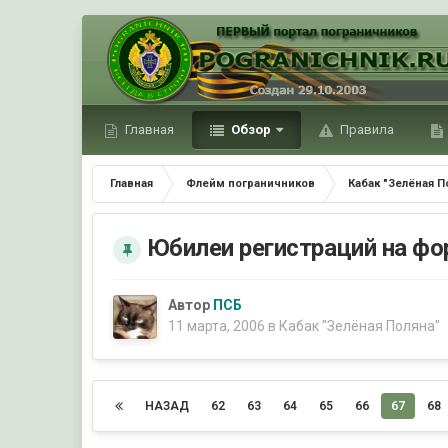
Главная
Обзор
Правила
Главная
Флейм пограничников
Кабак "Зелёная П
Юбилеи регистраций на фо
Автор
ПСБ
11 марта, 2006
в
Кабак "Зелёная Поляна"
НАЗАД
62
63
64
65
66
67
68