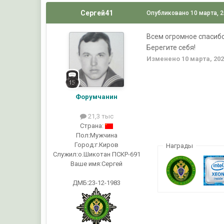
Сергей41
Опубликовано
10 марта, 
Всем огромное спасибо
Берегите себя!
Изменено
10 марта, 20
Форумчанин
21,3 тыс
Страна:
Пол:
Мужчина
Город:
г.Киров
Награды
Служил:
о.Шикотан ПСКР-691
Ваше имя:
Сергей
ДМБ:23-12-1983