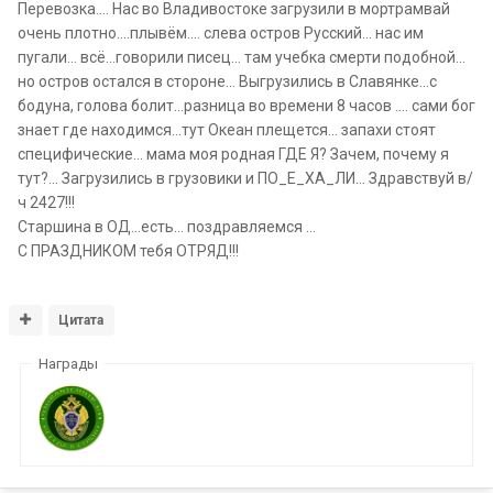
Перевозка.... Нас во Владивостоке загрузили в мортрамвай
очень плотно....плывём.... слева остров Русский... нас им
пугали... всё...говорили писец... там учебка смерти подобной...
но остров остался в стороне... Выгрузились в Славянке...с
бодуна, голова болит...разница во времени 8 часов .... сами бог
знает где находимся...тут Океан плещется... запахи стоят
специфические... мама моя родная ГДЕ Я? Зачем, почему я
тут?... Загрузились в грузовики и ПО_Е_ХА_ЛИ... Здравствуй в/
ч 2427!!!
Старшина в ОД...есть... поздравляемся ...
С ПРАЗДНИКОМ тебя ОТРЯД!!!
Цитата
Награды