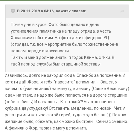
В 20.11.2019 в 04:16,
важняк
сказал:
Почему не в курсе. Фото было делано в день
установления памятника на плацу отряда, в честь
Хасанским событиям. На фото дети офицеров УЦ
(отряда), т.к. всё мероприятие было торжественное-в
полном параде и массовости.
Так ты и меня должен знать, я годок Клима, с 4-ки. В
твой период службы был старшиной заставы.
Извиняюсь, долго не заходил сюда. Спасибо за пояснение. И
кстати да!!! Жора, я тебя "паразита" вспомнил: - Зашел, я
зачем то (уже не знаю) на минуту, к земану (Сашке Веселкову)
к вам на этаж, и надо же было попасться на дороге старшине
(тебе то бишь) И началось.., Кто такой?! Быстро принес с
кубрика двухпудовку! Отставить, медленно.. по новой.. Чет, я
раза три или четыре с этой гирей, туда сюда бегал..))) Помню
желание было, сбежать, как можно быстрей... Сейчас смешно.
А фамилию Жор, твою не могу вспомнить...