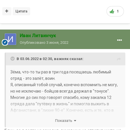
Цитата
1
Иван Литвинчук
Опубликовано
3 июня, 2022
В 03.06.2022 в 02:30,
важняк
сказал:
Зёма, что-то ты раз в три года посещаешь любимый
отряд - это залёт, воин.
Я, описанный тобой случай, конечно вспомнить не могу,
но не исключаю - бойцов всегда держал в "тонусе".
Многие до сих пор говорят спасибо, кому закалка 12
отряда дала "путёвку в жизнь" и помогла выжить в
Афганистане; в "лихие 90-е". Конечно, есть и те, кто в
обиде - не без этого.
Показать
- Фамилия моя Ковалёв. В период службы звался Гога.
- Клим до сих пор на связи, если есть желание