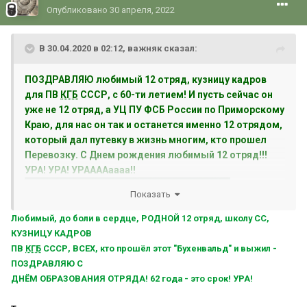
Опубликовано
30 апреля, 2022
В 30.04.2020 в 02:12,
важняк
сказал:
ПОЗДРАВЛЯЮ любимый 12 отряд, кузницу кадров
для ПВ
КГБ
СССР, с 60-ти летием! И пусть сейчас он
уже не 12 отряд, а УЦ ПУ ФСБ России по Приморскому
Краю, для нас он так и останется именно 12 отрядом,
который дал путевку в жизнь многим, кто прошел
Перевозку. С Днем рождения любимый 12 отряд!!!
УРА! УРА! УРААААаааа!!
Показать
Любимый, до боли в сердце, РОДНОЙ 12 отряд, школу СС,
КУЗНИЦУ КАДРОВ
ПВ
КГБ
СССР, ВСЕХ, кто прошёл этот "Бухенвальд" и выжил -
ПОЗДРАВЛЯЮ С
ДНЁМ ОБРАЗОВАНИЯ ОТРЯДА! 62 года - это срок! УРА!