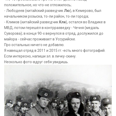
положительное, но что-не отложилось;
- Любодеев (китайский разведчик
Лю
), в Кемерово, был
начальником розыска, то-ли район, то-ли города;
- Климов (китайский разведчик
Кли
), остался во Владике в
МВД; потом перешёл в контрразведку - Чечня (медаль
Суворова); в конце 90-х вернулся в отряд, дослужился до
майора - сейчас проживает в Уссурийске.
Про остальных ничего не добавлю.
Я навещал отряд в 2011 и 2015 гг.-есть много фотографий.
Если интересно, напиши эл. в личку-скину.
Несколько фото-вдруг себя увидишь.