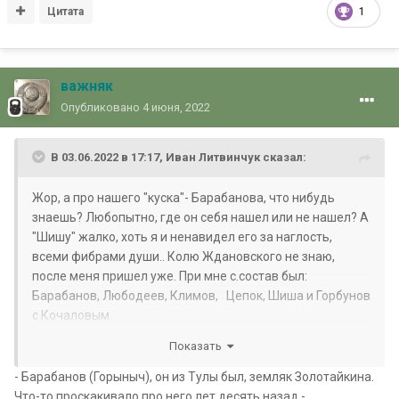
Цитата
1
важняк
Опубликовано
4 июня, 2022
В 03.06.2022 в 17:17,
Иван Литвинчук
сказал:
Жор, а про нашего "куска"- Барабанова, что нибудь
знаешь? Любопытно, где он себя нашел или не нашел? А
"Шишу" жалко, хоть я и ненавидел его за наглость,
всеми фибрами души.. Колю Ждановского не знаю,
после меня пришел уже. При мне с.состав был:
Барабанов, Любодеев, Климов, Цепок, Шиша и Горбунов
с Кочаловым.
Спасибо за поздравления, обоюдно! Обещаю теперь
Показать
иногда заглядывать)
- Барабанов (Горыныч), он из Тулы был, земляк Золотайкина.
Что-то проскакивало про него лет десять назад -