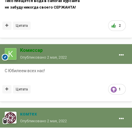
Тихо плещется вода в сапогах курсанта
не забуду никогда своего СЕРЖАНТА!
Цитата
2
Комиссар
Опубликовано
2 мая, 2022
С Юбилеем всех нас!
Цитата
1
комтех
Опубликовано
2 мая, 2022