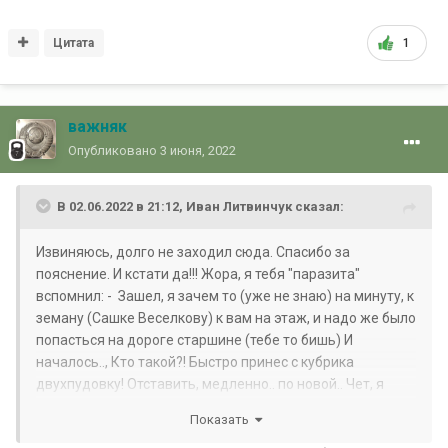
Цитата
1
важняк
Опубликовано
3 июня, 2022
В 02.06.2022 в 21:12,
Иван Литвинчук
сказал:
Извиняюсь, долго не заходил сюда. Спасибо за
пояснение. И кстати да!!! Жора, я тебя "паразита"
вспомнил: - Зашел, я зачем то (уже не знаю) на минуту, к
земану (Сашке Веселкову) к вам на этаж, и надо же было
попасться на дороге старшине (тебе то бишь) И
началось.., Кто такой?! Быстро принес с кубрика
двухпудовку! Отставить, медленно.. по новой.. Чет, я
раза три или четыре с этой гирей, туда сюда бегал..)))
Показать
Помню желание было, сбежать, как можно быстрей...