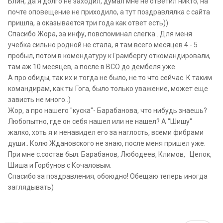
Блин, да я долго не заходил, думал мне не ответил никто, на
пообщаться-пиши в личку, дам телефон.
почте оповещение не приходило, а тут поздравлялка с сайта
- ЗНЗ Игорь Суторьма закончил службу в Брянском ПУ, в
пришла, а оказывается три года как ответ есть))
звании подполковник.
Спасибо Жора, за инфу, повспоминал слегка.. Для меня
- НЗ Бартеньев - был на Курилах майором - это на начало
учебка сильно родной не стала, я там всего месяцев 4 - 5
90-х. Больше о нём ничего не слышал.
пробыл, потом в комендатуру к Грамбергу откомандировали,
- Комод с 5-ки (О 84-86) "Шиша" - после службы пошёл в
там аж 10 месяцев, а после в ВСО до дембеля уже.
МВД, был опером - уже лет 15 как в "ВЕЧНОМ ДОЗОРЕ".
А про обиды, так их и тогда не было, не то что сейчас. К таким
- Коля Ждановский (В 86-88), должен знать - жив/
командирам, как ты Гога, было только уважение, может еще
здоров - на связи.
зависть не много..)
Не теряйся, заходи в "Кузницу кадров" ПВ
КГБ
СССР.
Жор, а про нашего "куска"- Барабанова, что нибудь знаешь?
Да и с НАСТУПИВШИМ ДНЁМ ПОГРАНИЧНИКА!
Любопытно, где он себя нашел или не нашел? А "Шишу"
жалко, хоть я и ненавидел его за наглость, всеми фибрами
души.. Колю Ждановского не знаю, после меня пришел уже.
При мне с.состав был: Барабанов, Любодеев, Климов, Цепок,
Шиша и Горбунов с Кочаловым.
Спасибо за поздравления, обоюдно! Обещаю теперь иногда
заглядывать)