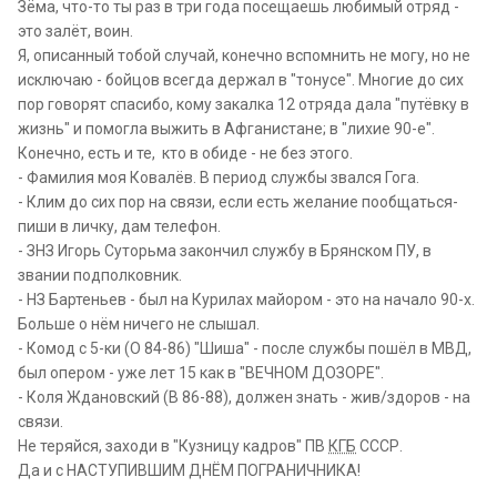
Сейчас смешно. А фамилию Жор, твою не могу
Зёма, что-то ты раз в три года посещаешь любимый отряд -
вспомнить...
это залёт, воин.
Я, описанный тобой случай, конечно вспомнить не могу, но не
исключаю - бойцов всегда держал в "тонусе". Многие до сих
пор говорят спасибо, кому закалка 12 отряда дала "путёвку в
жизнь" и помогла выжить в Афганистане; в "лихие 90-е".
Конечно, есть и те, кто в обиде - не без этого.
- Фамилия моя Ковалёв. В период службы звался Гога.
- Клим до сих пор на связи, если есть желание пообщаться-
пиши в личку, дам телефон.
- ЗНЗ Игорь Суторьма закончил службу в Брянском ПУ, в
звании подполковник.
- НЗ Бартеньев - был на Курилах майором - это на начало 90-х.
Больше о нём ничего не слышал.
- Комод с 5-ки (О 84-86) "Шиша" - после службы пошёл в МВД,
был опером - уже лет 15 как в "ВЕЧНОМ ДОЗОРЕ".
- Коля Ждановский (В 86-88), должен знать - жив/здоров - на
связи.
Не теряйся, заходи в "Кузницу кадров" ПВ
КГБ
СССР.
Да и с НАСТУПИВШИМ ДНЁМ ПОГРАНИЧНИКА!