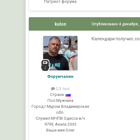
Патриот форума
kulon
Опубликовано
4 декабря,
Календари получил, со
Форумчанин
2,3 тыс
Страна:
Пол:
Мужчина
Город:
г.Муром Владимирская
обл.
Служил:
МЧПВ Одесса в/ч
9799, Анапа 2333
Ваше имя:
Олег