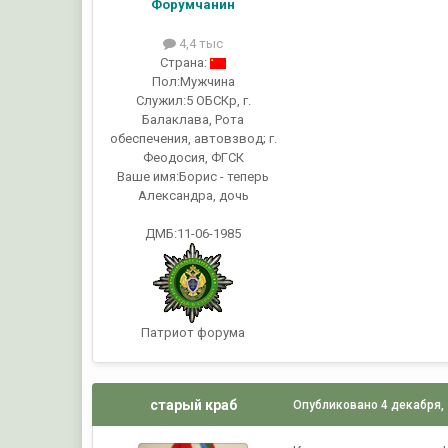
Форумчанин
4,4 тыс
Страна:
Пол:
Мужчина
Служил:
5 ОБСКр, г.
Балаклава, Рота
обеспечения, автовзвод; г.
Феодосия, ФГСК
Ваше имя:
Борис - теперь
Александра, дочь
ДМБ:11-06-1985
Патриот форума
старый краб
Опубликовано
4 декабря,