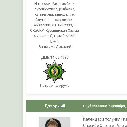
Интересы:
Автомобили,
путешествие, рыбалка,
кулинария, виноделие.
Служил:
Школа связи -
Анапский УЦ, в/ч 2333, 1
ОКБСКР- Кувшинская Салма,
в/ч 2289"В", ПСКР"Рубин".
БЧ-4.
Ваше имя:
Аркадий
ДМБ:14-05-1980
Патриот форума
Дозорный
Опубликовано
7 декабря,
Календари получил ! К
Спасибо Сергею , Алек