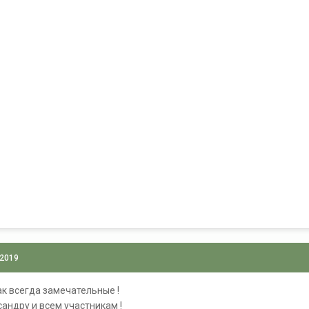
 2019
ак всегда замечательные !
сандру и всем участникам !