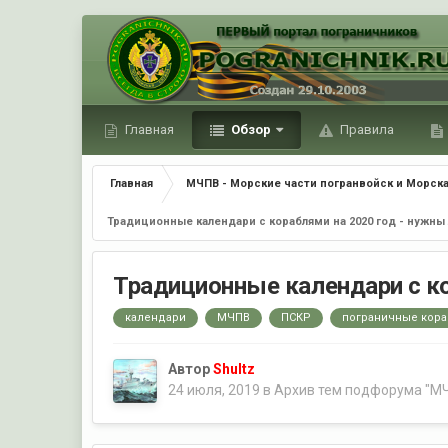
Главная
Обзор
Правила
Главная
МЧПВ - Морские части погранвойск и Морска
Традиционные календари с кораблями на 2020 год - нужны
Традиционные календари с ко
календари
МЧПВ
ПСКР
пограничные кор
Автор
Shultz
24 июля, 2019
в
Архив тем подфорума "МЧ