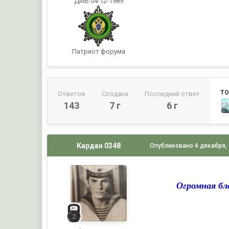
ДМБ:04-12-1989
Патриот форума
ТО
Ответов
Создана
Последний ответ
143
7 г
6 г
Кардан 0348
Опубликовано
4 декабря,
Огромная бл