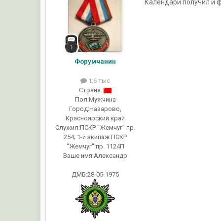
Календари получил и ф
Форумчанин
1,6 тыс
Страна:
Пол:
Мужчина
Город:
Назарово,
Красноярский край
Служил:
ПСКР "Жемчуг" пр.
254; 1-й экипаж ПСКР
"Жемчуг" пр. 1124П
Ваше имя:
Александр
ДМБ:28-05-1975