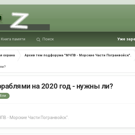
Книга памяти
Поиск
Уже зар
я охрана
Архив тем подфорума "МЧПВ - Морские Части Погранвойск".
 ли?
раблями на 2020 год - нужны ли?
абли
ПВ - Морские Части Погранвойск".