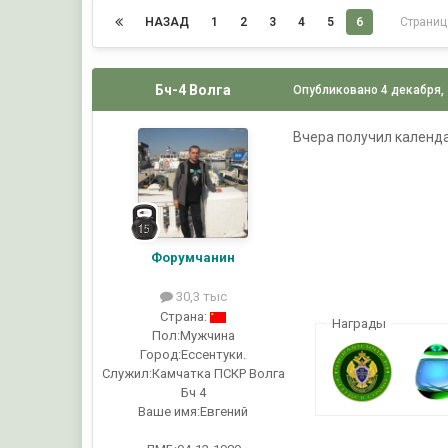
НАЗАД
1
2
3
4
5
6
Страниц
Бч-4 Волга
Опубликовано
4 декабря,
Вчера получил кален
Форумчанин
30,3 тыс
Страна:
Награды
Пол:
Мужчина
Город:
Ессентуки.
Служил:
Камчатка ПСКР Волга
Бч 4
Ваше имя:
Евгений