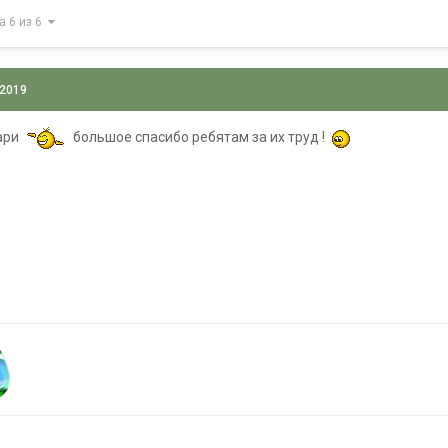
а 6 из 6
 2019
дари
большое спасибо ребятам за их труд !