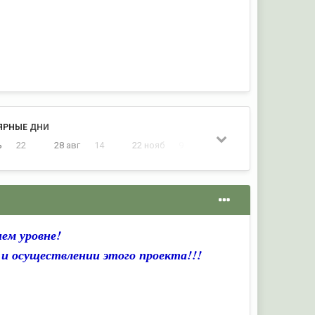
ЯРНЫЕ ДНИ
ь
22
28 авг
14
22 нояб
9
25 июль
6
шем уровне!
 и осуществлении этого проекта!!!