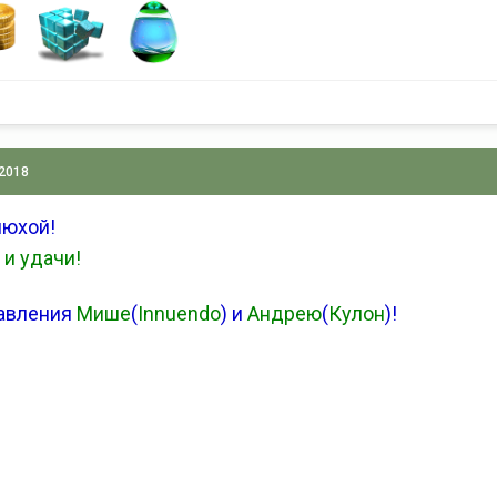
 2018
нюхой!
 и удачи!
авления
Мише
(
Innuendo
) и
Андрею
(
Кулон
)!