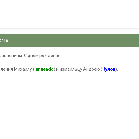
 2018
равлениям. С днем рождения!
ления Михаилу (
Innuendo
) и измаильцу Андрею (
Кулон
).