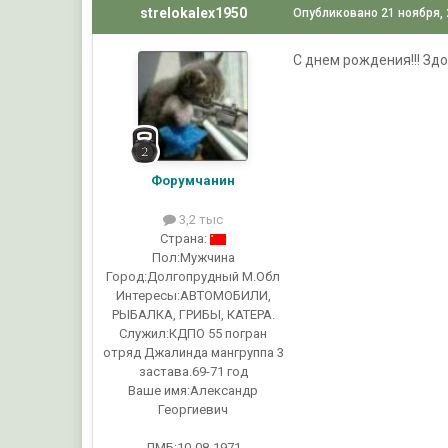
strelokalex1950
Опубликовано
21 ноября,
С днем рождения!!! Зд
Форумчанин
3,2 тыс
Страна:
Пол:
Мужчина
Город:
Долгопрудный М.Обл
Интересы:
АВТОМОБИЛИ,
РЫБАЛКА, ГРИБЫ, КАТЕРА.
Служил:
КДПО 55 погран
отряд Джалинда мангруппа 3
застава.69-71 год
Ваше имя:
Александр
Георгиевич
ДМБ:10-08-1971