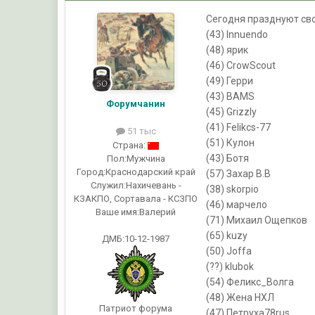
Сегодня празднуют св
(43) Innuendo
(48) ярик
(46) CrowScout
(49) Герри
(43) BAMS
Форумчанин
(45) Grizzly
(41) Felikcs-77
51 тыс
(51) Кулон
Страна:
(43) Ботя
Пол:
Мужчина
Город:
Краснодарский край
(57) Захар В.В
Служил:
Нахичевань -
(38) skorpio
КЗАКПО, Сортавала - КСЗПО
(46) марчело
Ваше имя:
Валерий
(71) Михаил Ощепков
(65) kuzy
ДМБ:10-12-1987
(50) Joffa
(??) klubok
(54) Феликс_Волга
(48) Жена НХЛ
Патриот форума
(47) Петруха78rus