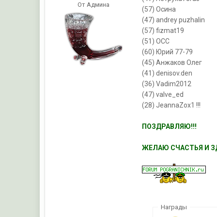
От Админа
(57) Осина
(47) andrey puzhalin
(57) fizmat19
(51) ОСС
(60) Юрий 77-79
(45) Анжаков Олег
(41) denisov.den
(36) Vadim2012
(47) valve_ed
(28) JeannaZox1 !!!
ПОЗДРАВЛЯЮ!!!
ЖЕЛАЮ СЧАСТЬЯ И ЗД
Награды