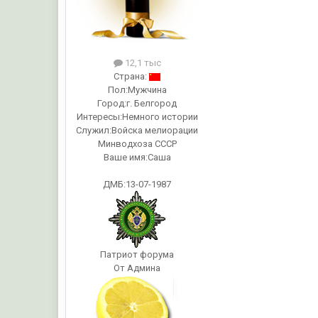
12,1 тыс
Страна:
Пол:
Мужчина
Город:
г. Белгород
Интересы:
Немного истории
Служил:
Войска мелиорации
Минводхоза СССР
Ваше имя:
Саша
ДМБ:13-07-1987
Патриот форума
От Админа