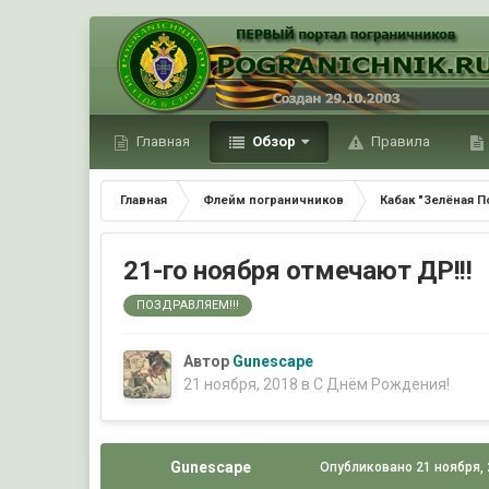
Главная
Обзор
Правила
Главная
Флейм пограничников
Кабак "Зелёная П
21-го ноября отмечают ДР!!!
ПОЗДРАВЛЯЕМ!!!
Автор
Gunescape
21 ноября, 2018
в
С Днём Рождения!
Gunescape
Опубликовано
21 ноября,