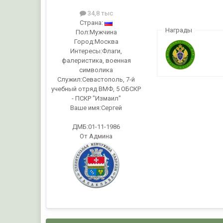
34,8 тыс
Страна:
Награды
Пол:
Мужчина
Город:
Москва
Интересы:
Флаги,
фалеристика, военная
символика
Служил:
Севастополь, 7-й
учебный отряд ВМФ, 5 ОБСКР
- ПСКР "Измаил"
Ваше имя:
Сергей
ДМБ:01-11-1986
От Админа