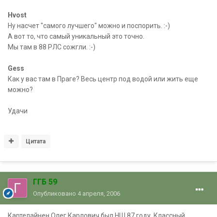
Hvost
Ну насчет "самого лучшего" можно и поспорить. :-)
А вот то, что самый уникальный это точно.
Мы там в 88 РЛС сожгли. :-)
Gess
Как у вас там в Праге? Весь центр под водой или жить еще
можно?
Удачи
Цитата
ГГБ 59
Опубликовано
4 апреля, 2006
Картелайнен Олег Карлович был НШ 87 году. Классный