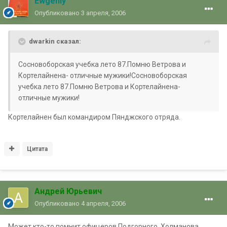
Ewgeniy
Опубликовано
3 апреля, 2006
dwarkin сказал:
Сосновоборская учебка лето 87.Помню Ветрова и
Кортелайнена- отличные мужики!Сосновоборская
учебка лето 87.Помню Ветрова и Кортелайнена-
отличные мужики!
Кортелайнен был командиром Пянджского отряда.
Цитата
Андрей Юрьевич
Опубликовано
4 апреля, 2006
Может кто-то помнит офицеров Подгорного, Холманова,