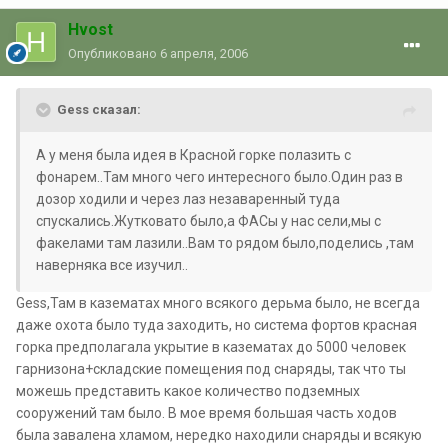
Hvost
Опубликовано
6 апреля, 2006
Gess сказал:
А у меня была идея в Красной горке полазить с
фонарем..Там много чего интересного было.Один раз в
дозор ходили и через лаз незаваренный туда
спускались.Жутковато было,а ФАСы у нас сели,мы с
факелами там лазили..Вам то рядом было,поделись ,там
наверняка все изучил..
Gess,Там в казематах много всякого дерьма было, не всегда
даже охота было туда заходить, но система фортов красная
горка предполагала укрытие в казематах до 5000 человек
гарнизона+складские помещения под снаряды, так что ты
можешь представить какое количество подземных
сооружений там было. В мое время большая часть ходов
была завалена хламом, нередко находили снаряды и всякую