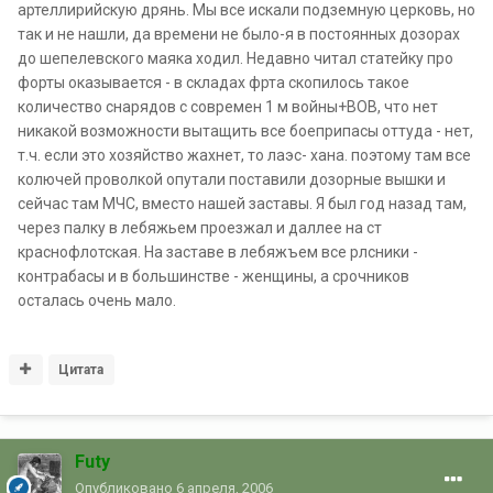
артеллирийскую дрянь. Мы все искали подземную церковь, но
так и не нашли, да времени не было-я в постоянных дозорах
до шепелевского маяка ходил. Недавно читал статейку про
форты оказывается - в складах фрта скопилось такое
количество снарядов с современ 1 м войны+ВОВ, что нет
никакой возможности вытащить все боеприпасы оттуда - нет,
т.ч. если это хозяйство жахнет, то лаэс- хана. поэтому там все
колючей проволкой опутали поставили дозорные вышки и
сейчас там МЧС, вместо нашей заставы. Я был год назад там,
через палку в лебяжьем проезжал и даллее на ст
краснофлотская. На заставе в лебяжъем все рлсники -
контрабасы и в большинстве - женщины, а срочников
осталась очень мало.
Цитата
Futy
Опубликовано
6 апреля, 2006