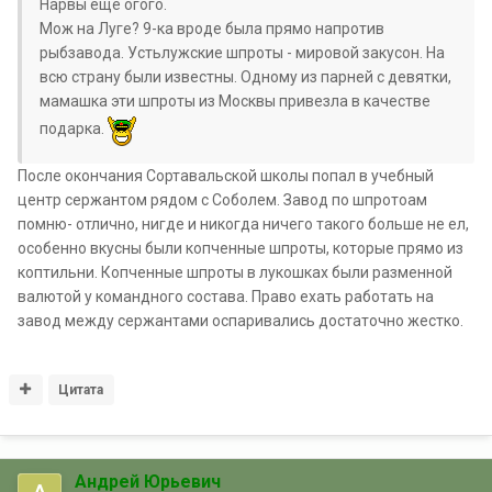
Нарвы еще огого.
Мож на Луге? 9-ка вроде была прямо напротив
рыбзавода. Устьлужские шпроты - мировой закусон. На
всю страну были известны. Одному из парней с девятки,
мамашка эти шпроты из Москвы привезла в качестве
подарка.
После окончания Сортавальской школы попал в учебный
центр сержантом рядом с Соболем. Завод по шпротоам
помню- отлично, нигде и никогда ничего такого больше не ел,
особенно вкусны были копченные шпроты, которые прямо из
коптильни. Копченные шпроты в лукошках были разменной
валютой у командного состава. Право ехать работать на
завод между сержантами оспаривались достаточно жестко.
Цитата
Андрей Юрьевич