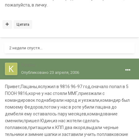
пожалуйста, в личку.
Цитата
2 недели спустя...
Керис
Опубликовано
23 апреля, 2006
Привет,Пацаны,яслужил в 9816 96-97 год,сначало попал в 5
ПООН 9816,корче у нас стояли ММГ,приезжали с
командировок поднабирали народ и уезжали,командир был
помоему Федоров,потом у нас в роте убили пацана до
дембеля ему оставалось пару месяцев,командование
сменили,пришел Юдин,из нас жотели сделать
поплавков,притащили к КПП два якоря,выдали черные
тельники и зимние шапки и заставили учить поплавковские