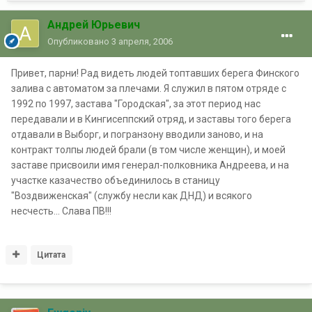
Андрей Юрьевич
Опубликовано
3 апреля, 2006
Привет, парни! Рад видеть людей топтавших берега Финского
залива с автоматом за плечами. Я служил в пятом отряде с
1992 по 1997, застава "Городская", за этот период нас
передавали и в Кингисеппский отряд, и заставы того берега
отдавали в Выборг, и погранзону вводили заново, и на
контракт толпы людей брали (в том числе женщин), и моей
заставе присвоили имя генерал-полковника Андреева, и на
участке казачество объединилось в станицу
"Воздвиженская" (службу несли как ДНД) и всякого
несчесть... Слава ПВ!!!
Цитата