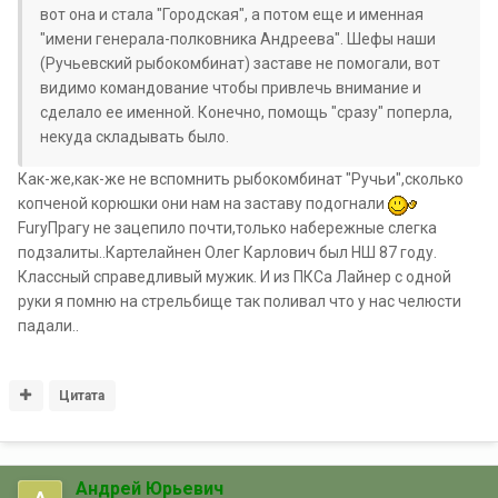
вот она и стала "Городская", а потом еще и именная
"имени генерала-полковника Андреева". Шефы наши
(Ручьевский рыбокомбинат) заставе не помогали, вот
видимо командование чтобы привлечь внимание и
сделало ее именной. Конечно, помощь "сразу" поперла,
некуда складывать было.
Как-же,как-же не вспомнить рыбокомбинат "Ручьи",сколько
копченой корюшки они нам на заставу подогнали
FuryПрагу не зацепило почти,только набережные слегка
подзалиты..Картелайнен Олег Карлович был НШ 87 году.
Классный справедливый мужик. И из ПКСа Лайнер с одной
руки я помню на стрельбище так поливал что у нас челюсти
падали..
Цитата
Андрей Юрьевич