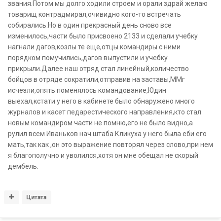
звания.Потом мы долго ходили строем и орали здрай желаю
товарищ контрадмирал,очивидно кого-то встречать
собирались.Но в один прекрасный день сново все
изменилось,части было присвоено 2133 и сделали учебку
нагнали дагов,козлы те еще,отцы командиры с ними
порядком помучились,дагов выпустили и учебку
прикрыли.Далее наш отряд стал линейный,количество
бойцов в отряде сократили,отправив на заставы,ММг
исчезли,опять поменялось командование,Юдин
выехал,кстати у него в кабинете было обнаружено много
журналов и касет педарестического направления,кто стал
новым командиром части не помню,его не было видно,а
рулил всем Иваньков нач.штаба.Кликуха у него была еби его
мать,так как ,он это выражение повторял через слово,при нем
я благополучно и уволился,хотя он мне обещал не скорый
дембель.
Цитата