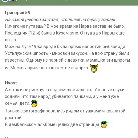
Григорий 59
На самой рыбной заставе , стоявшей на берегу Нарвы
Ничего не путаешь? В мое время на Нарве застав не было.
Последняя (12-я) была в Куземкино. Оттуда до Нарвы еще
огого.
Мож на Луге? 9-ка вроде была прямо напротив рыбзавода.
Устьлужские шпроты - мировой закусон. На всю страну были
известны. Одному из парней с девятки, мамашка эти шпроты
из Москвы привезла в качестве подарка.
Hvost
А я так и не рискнул в подземелье залезть. Упорные слухи
ходили, что там народ убивается пачками, а у меня уже
семья, дети.
Только сфотографировались рядом с пушками и крылатой
ракетой.
В дембельском альбоме целых две страницы.