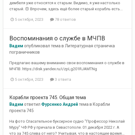
дембеля уже относятся к старым. Видимо, я уже настолько
старый. 😞 Впрочем, здесь ещё более старый корабль есть...
5 октября, 2023
78 ответов
Воспоминания о службе в МЧПВ
Вадим
опубликовал тема в
Литературная страничка
пограничников
Предлагаю вашему вниманию свои воспоминания о службе в
МЧПВ. https://disk.yandex.ru/i/zpLg201RJAMTNg
5 октября, 2023
3 ответа
Корабли проекта 745. Общая тема
Вадим
ответил
Фурсенко Андрей
тема в
Корабли
проекта 745
На фото Спасательное буксирное судно "Профессор Николай
Муру" ЧФ РФ у причала в Севастополе. 01 декабря 2022 г. А
что за 745 слева от него? Учитывая, что в настоящее время...