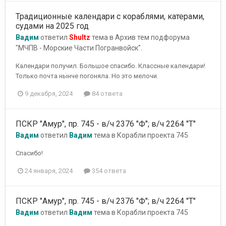
Традиционные календари с кораблями, катерами,
судами на 2025 год
Вадим
ответил
Shultz
тема в
Архив тем подфорума
"МЧПВ - Морские Части Погранвойск".
Календари получил. Большое спасибо. Классные календари!
Только почта нынче погоняла. Но это мелочи.
9 декабря, 2024
84 ответа
ПСКР "Амур", пр. 745 - в/ч 2376 "Ф"; в/ч 2264 "Т"
Вадим
ответил
Вадим
тема в
Корабли проекта 745
Спасибо!
24 января, 2024
354 ответа
ПСКР "Амур", пр. 745 - в/ч 2376 "Ф"; в/ч 2264 "Т"
Вадим
ответил
Вадим
тема в
Корабли проекта 745