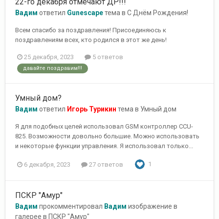
22-го декабря отмечают ДР!!!
Вадим
ответил
Gunescape
тема в
С Днём Рождения!
Всем спасибо за поздравления! Присоединяюсь к
поздравлениям всех, кто родился в этот же день!
25 декабря, 2023
5 ответов
давайте поздравим!!!
Умный дом?
Вадим
ответил
Игорь Турикин
тема в
Умный дом
Я для подобных целей использовал GSM контроллер CCU-
825. Возможности довольно большие. Можно использовать
и некоторые функции управления. Я использовал только...
1
6 декабря, 2023
27 ответов
ПСКР "Амур"
Вадим
прокомментировал
Вадим
изображение в
галерее в
ПСКР "Амур"