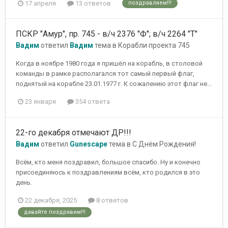
17 апреля
13 ответов
поздравляем!!!
ПСКР "Амур", пр. 745 - в/ч 2376 "Ф"; в/ч 2264 "Т"
Вадим
ответил
Вадим
тема в
Корабли проекта 745
Когда в ноябре 1980 года я пришëл на корабль, в столовой
команды в рамке располагался тот самый первый флаг,
поднятый на корабле 23.01.1977 г. К сожалению этот флаг не...
23 января
354 ответа
22-го декабря отмечают ДР!!!
Вадим
ответил
Gunescape
тема в
С Днём Рождения!
Всём, кто меня поздравил, большое спасибо. Ну и конечно
присоединяюсь к поздравлениям всём, кто родился в это
день.
22 декабря, 2025
8 ответов
давайте поздравим!!!