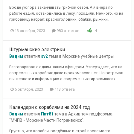
Вроде уж пора заканчивать грибной сезон. А я вчера по
работе ездил, остановились в лесу, походили. Немного, но на
грибовницу набрал: красноголовики, обабки, рыжики.
4
13 октября, 2023
980 ответов
Штурманские электрики
Вадим
ответил
sv2
тема в
Морские учебные центры
Разговаривал с одним нашим офицером. Утверждает, что на
современных кораблях даже гирокомпасов нет. Но встречал
в интернете и информацию о современных гирокомпасах...
5 октября, 2023
413 ответа
Календари с кораблями на 2024 год
Вадим
ответил
Пит81
тема в
Архив тем подфорума
"МЧПВ - Морские Части Погранвойск".
Грустно, что корабли, введённые в строй после моего