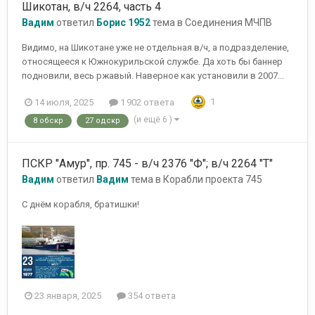
Шикотан, в/ч 2264, часть 4
Вадим
ответил
Борис 1952
тема в
Соединения МЧПВ
Видимо, на Шикотане уже не отдельная в/ч, а подразделение,
относящееся к Южнокурильской службе. Да хоть бы баннер
подновили, весь ржавый. Наверное как установили в 2007...
1
14 июля, 2025
1 902 ответа
(и ещё 6 )
8 обскр
27 одскр
ПСКР "Амур", пр. 745 - в/ч 2376 "Ф"; в/ч 2264 "Т"
Вадим
ответил
Вадим
тема в
Корабли проекта 745
С днём корабля, братишки!
23 января, 2025
354 ответа