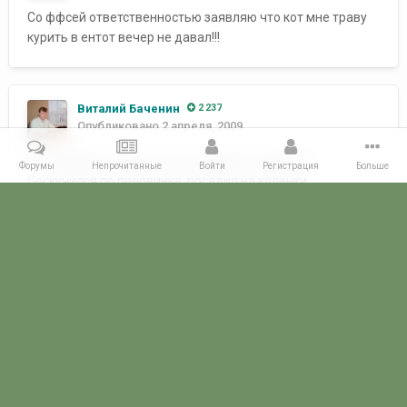
Со ффсей ответственностью заявляю что кот мне траву
курить в ентот вечер не давал!!!
Виталий Баченин
2 237
Опубликовано
2 апреля, 2009
Это наверное, сразу после поездки к нам было...
Форумы
Непрочитанные
Войти
Регистрация
Больше
Соскучился по половинке, посадил на коленки
и....разомлел...
Главная
Галерея
ВСТРЕЧИ ФОРУМЧАН
Маленькие встречи 
POGRANICHNIK.ru
Powered by Invision Community