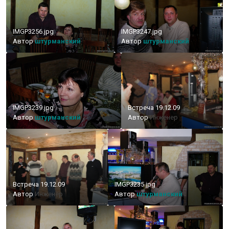
IMGP3256.jpg
IMGP3247.jpg
Автор
штурманский
Автор
штурманский
IMGP3239.jpg
Встреча 19.12.09
Автор
штурманский
Автор
Инженер
Встреча 19.12.09
IMGP3235.jpg
Автор
Инженер
Автор
штурманский