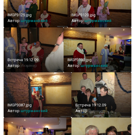
IMGP3125.jpg
IMGP3120.jpg
Автор
штурманский
Автор
штурманский
Встреча 19.12.09
IMGP3100.jpg
Автор
Инженер
Автор
штурманский
IMGP3087.jpg
Встреча 19.12.09
Автор
штурманский
Автор
Инженер