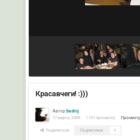
Красавчеги! :)))
Автор
bodrij
17 марта, 2009
1 131 просмотр
Просмотр
Поделиться
Подписчики
0