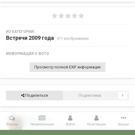
ИЗ КАТЕГОРИИ:
Встречи 2009 года
· 471 изображение
ИНФОРМАЦИЯ О ФОТО
Просмотр полной EXIF информации
Поделиться
Подписчики
0
Лёва34
935
Форумы
Непрочитанные
Войти
Регистрация
Больше
Опубликовано
22 марта, 2009