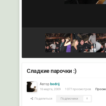
Сладкие парочки :)
Автор
bodrij
16 марта, 2009
1 077 просмотров
Просмо
Поделиться
Подписчики
0