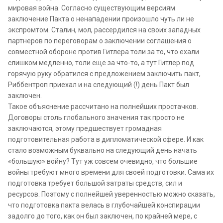
мировая война. Согласно существующим версиям
заключение Пакта о ненападении произошло чуть ли не
экспромтом. Сталин, мол, рассердился на своих западных
партнеров по переговорам о заключении соглашения о
совместной обороне против Гитлера толи за то, что ехали
слишком медленно, толи еще за что-то, а тут Гитлер под
горячую руку обратился с предложением заключить пакт,
Риббентроп приехал и на следующий (!) день Пакт был
заключен.
Такое объяснение рассчитано на полнейших простачков.
Договоры столь глобального значения так просто не
заключаются, этому предшествует громадная
подготовительная работа в дипломатической сфере. И как
стало возможным буквально на следующий день начать
«большую» войну? Тут уж совсем очевидно, что большие
войны требуют много времени для своей подготовки. Сама их
подготовка требует большой затраты средств, сил и
ресурсов. Поэтому с полнейшей уверенностью можно сказать,
что подготовка пакта велась в глубочайшей конспирации
задолго до того, как он был заключен, по крайней мере, с