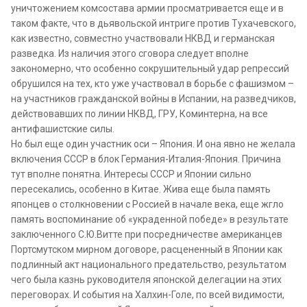
уничтожением комсостава армии просматривается еще и в
таком факте, что в дьявольской интриге против Тухачевского,
как известно, совместно участвовали НКВД и германская
разведка. Из наличия этого сговора следует вполне
закономерно, что особенно сокрушительный удар репрессий
обрушился на тех, кто уже участвовал в борьбе с фашизмом –
на участников гражданской войны в Испании, на разведчиков,
действовавших по линии НКВД, ГРУ, Коминтерна, на все
антифашистские силы.
Но был еще один участник оси – Япония. И она явно не желала
включения СССР в блок Германия-Италия-Япония. Причина
тут вполне понятна. Интересы СССР и Японии сильно
пересекались, особенно в Китае. Жива еще была память
японцев о столкновении с Россией в начале века, еще жгло
память воспоминание об «украденной победе» в результате
заключенного С.Ю.Витте при посредничестве американцев
Портсмутском мирном договоре, расцененный в Японии как
подлинный акт национального предательство, результатом
чего была казнь руководителя японской делегации на этих
переговорах. И события на Халхин-Голе, по всей видимости,