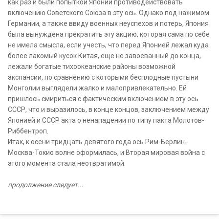
как раз и были попыткой Японии противодействовать
включению Советского Союза в эту ось. Однако под нажимом
Германии, а также ввиду военных неуспехов и потерь, Япония
была вынуждена прекратить эту акцию, которая сама по себе
не имела смысла, если учесть, что перед Японией лежал куда
более лакомый кусок Китая, еще не завоеванный до конца,
лежали богатые тихоокеанские районы возможной
экспансии, по сравнению с которыми бесплодные пустыни
Монголии выглядели жалко и малопривлекательно. Ей
пришлось смириться с фактическим включением в эту ось
СССР, что и выразилось, в конце концов, заключением между
Японией и СССР акта о ненападении по типу пакта Молотов-
Риббентроп.
Итак, к осени тридцать девятого года ось Рим-Берлин-
Москва-Токио волне оформилась, и Вторая мировая война с
этого момента стала неотвратимой.
продолжение следует...