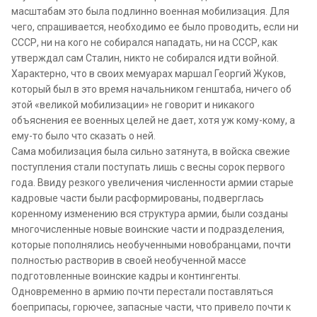
масштабам это была подлинно военная мобилизация. Для
чего, спрашивается, необходимо ее было проводить, если ни
СССР, ни на кого не собирался нападать, ни на СССР, как
утверждал сам Сталин, никто не собирался идти войной.
Характерно, что в своих мемуарах маршал Георгий Жуков,
который был в это время начальником генштаба, ничего об
этой «великой мобилизации» не говорит и никакого
объяснения ее военных целей не дает, хотя уж кому-кому, а
ему-то было что сказать о ней.
Сама мобилизация была сильно затянута, в войска свежие
поступления стали поступать лишь с весны сорок первого
года. Ввиду резкого увеличения численности армии старые
кадровые части были расформированы, подверглась
коренному изменению вся структура армии, были созданы
многочисленные новые воинские части и подразделения,
которые пополнялись необученными новобранцами, почти
полностью растворив в своей необученной массе
подготовленные воинские кадры и контингенты.
Одновременно в армию почти перестали поставляться
боеприпасы, горючее, запасные части, что привело почти к