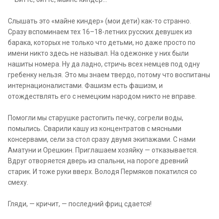
Слышать это «майне киндер» (мои дети) как-то странно.
Сразу вспоминаем тех 16–18-летних русских девушек из
барака, которых не только что детьми, но даже просто по
имени никто здесь не называл. На одежонке у них были
нашиты номера. Ну да ладно, стричь всех немцев под одну
гребенку нельзя. Это мы знаем твердо, потому что воспитаны
интернационалистами. Фашизм есть фашизм, и
отождествлять его с немецким народом никто не вправе.
Помогли мы старушке растопить печку, согрели воды,
помылись. Сварили кашу из концентратов с мясными
консервами, сели за стол сразу двумя экипажами. С нами
Аматуни и Орешкин. Приглашаем хозяйку — отказывается.
Вдруг отворяется дверь из спальни, на пороге древний
старик. И тоже руки вверх. Володя Пермяков покатился со
смеху.
Гляди, — кричит, — последний фриц сдается!