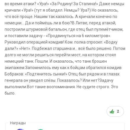
во время атаки? «Ура!» «За Родину! За Сталина!» Даже немцы
кричали «Ура!» (тут я обалдел. Немцы? Ура?) Но оказалось,
что всё проще. Нашим так казалось. А кричали конечно по
немецки… Да и поймёшь ли в бою?В Литве, перед атакой,
построили штурмовой батальон, где отец был пулемётчиком,
и поставили задачу - «Продвинуться на 6 километров».
Руководил операцией комдив! Ком. полка спросил: «Водку
дали?» «Нет». Подбежал старшина и… всё было решено. Потом
долго не могли решиться перейти мост, на котором стоял
немецкий танк. Пошли. И оказалось, что танк брошен
экипажем.Запомнилось ему как к бойцам обратился комдив
Бобраков: «Подтянитесь сынки!» Отец был рядом и в глазах
генерала он увидел слёзы. Показалось? Или нет?Задачу
выполнили.Вот такие воспоминания. Не судите строго. Это
было.
2
Награды