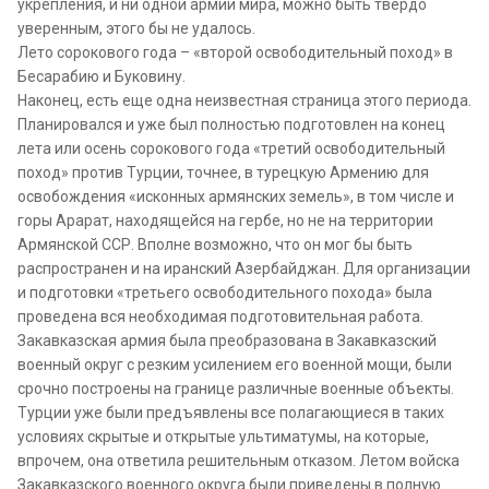
укрепления, и ни одной армии мира, можно быть твердо
уверенным, этого бы не удалось.
Лето сорокового года – «второй освободительный поход» в
Бесарабию и Буковину.
Наконец, есть еще одна неизвестная страница этого периода.
Планировался и уже был полностью подготовлен на конец
лета или осень сорокового года «третий освободительный
поход» против Турции, точнее, в турецкую Армению для
освобождения «исконных армянских земель», в том числе и
горы Арарат, находящейся на гербе, но не на территории
Армянской ССР. Вполне возможно, что он мог бы быть
распространен и на иранский Азербайджан. Для организации
и подготовки «третьего освободительного похода» была
проведена вся необходимая подготовительная работа.
Закавказская армия была преобразована в Закавказский
военный округ с резким усилением его военной мощи, были
срочно построены на границе различные военные объекты.
Турции уже были предъявлены все полагающиеся в таких
условиях скрытые и открытые ультиматумы, на которые,
впрочем, она ответила решительным отказом. Летом войска
Закавказского военного округа были приведены в полную