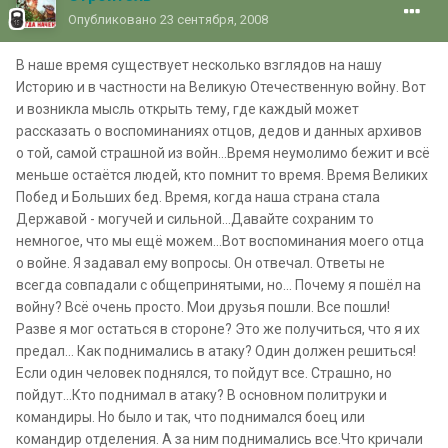
Опубликовано
23 сентября, 2008
В наше время существует несколько взглядов на нашу
Историю и в частности на Великую Отечественную войну. Вот
и возникла мысль открыть тему, где каждый может
рассказать о воспоминаниях отцов, дедов и данных архивов
о той, самой страшной из войн…Время неумолимо бежит и всё
меньше остаётся людей, кто помнит то время. Время Великих
Побед и Больших бед. Время, когда наша страна стала
Державой - могучей и сильной…Давайте сохраним то
немногое, что мы ещё можем…Вот воспоминания моего отца
о войне. Я задавал ему вопросы. Он отвечал. Ответы не
всегда совпадали с общепринятыми, но… Почему я пошёл на
войну? Всё очень просто. Мои друзья пошли. Все пошли!
Разве я мог остаться в стороне? Это же получиться, что я их
предал… Как поднимались в атаку? Один должен решиться!
Если один человек поднялся, то пойдут все. Страшно, но
пойдут…Кто поднимал в атаку? В основном политруки и
командиры. Но было и так, что поднимался боец или
командир отделения. А за ним поднимались все.Что кричали