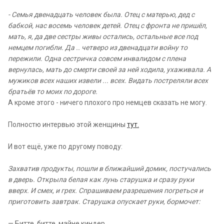
- Семья двенадцать человек была. Отец с матерью, дед с
бабкой, нас восемь человек детей. Отец с фронта не пришёл,
мать, я, да две сестры живы остались, остальные все под
немцем погибли. Да .. четверо из двенадцати войну то
пережили. Одна сестричка совсем инвалидом с плена
вернулась, мать до смерти своей за ней ходила, ухаживала. А
мужиков всех наших извели ... всех. Видать постреляли всех
братьёв то моих по дороге.
А кроме этого - ничего плохого про немцев сказать не могу.
Полностю интервью этой женщины
тут.
И вот ещё, уже по другому поводу:
Захватив продукты, пошли в ближайший домик, постучались
в дверь. Открыла белая как лунь старушка и сразу руки
вверх. И смех, и грех. Спрашиваем разрешения погреться и
приготовить завтрак. Старушка опускает руки, бормочет:
— Битте, битте, майне киндер...