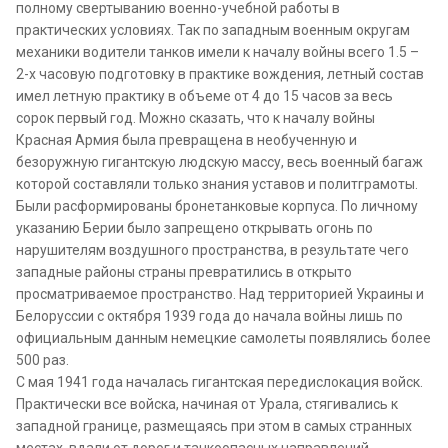
полному свертыванию военно-учебной работы в
практических условиях. Так по западным военным округам
механики водители танков имели к началу войны всего 1.5 –
2-х часовую подготовку в практике вождения, летный состав
имел летную практику в объеме от 4 до 15 часов за весь
сорок первый год. Можно сказать, что к началу войны
Красная Армия была превращена в необученную и
безоружную гигантскую людскую массу, весь военный багаж
которой составляли только знания уставов и политграмоты.
Были расформированы бронетанковые корпуса. По личному
указанию Берии было запрещено открывать огонь по
нарушителям воздушного пространства, в результате чего
западные районы страны превратились в открыто
просматриваемое пространство. Над территорией Украины и
Белоруссии с октября 1939 года до начала войны лишь по
официальным данным немецкие самолеты появлялись более
500 раз.
С мая 1941 года началась гигантская передислокация войск.
Практически все войска, начиная от Урала, стягивались к
западной границе, размещаясь при этом в самых странных
местах, вдали от дорог и танкоопасных направлений -