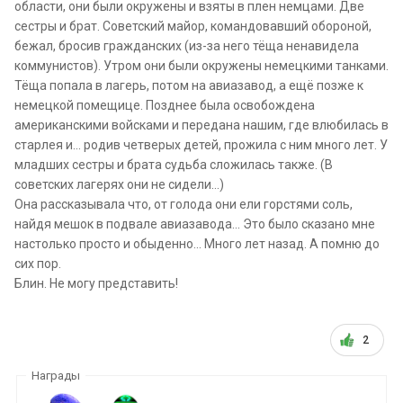
области, они были окружены и взяты в плен немцами. Две
сестры и брат. Советский майор, командовавший обороной,
бежал, бросив гражданских (из-за него тёща ненавидела
коммунистов). Утром они были окружены немецкими танками.
Тёща попала в лагерь, потом на авиазавод, а ещё позже к
немецкой помещице. Позднее была освобождена
американскими войсками и передана нашим, где влюбилась в
старлея и... родив четверых детей, прожила с ним много лет. У
младших сестры и брата судьба сложилась также. (В
советских лагерях они не сидели...)
Она рассказывала что, от голода они
ели горстями соль
,
найдя мешок в подвале авиазавода... Это было сказано мне
настолько просто и обыденно... Много лет назад. А помню до
сих пор.
Блин. Не могу представить!
2
Награды