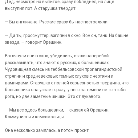
Дед, несмотря на выпитое, сразу побледнел, на лице
выступил пот. А старушка твердит:
— Вы англичане. Русские сразу бы нас постреляли.
— Да ты, гроссмуттер, взгляни в окно. Вон он, танк. На башне
звезда, — говорит Орешкин.
Взглянули они в окно, убедились, стали наперебой
рассказывать, что знают о русских, о большевиках.
Чудовищная смесь из геббельсовской пропагандистской
стряпни и средневековых темных слухов с чертями и
вампирами. Старушка с полной серьезностью твердила, что
большевика она узнает сразу, у него на темени не то чтобы
рога, но две заметные шишки. Это от лукавого.
— Мы все здесь большевики, — сказал ей Орешкин. —
Коммунисты и комсомольцы.
Она несколько замялась, а потом просит: