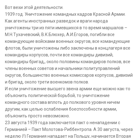
Вот вехи этой деятельности.
1939 год. Уничтожение командных кадров Красной Армии.
Как агенты иностранных разведок и враги народа
уничтожены три из пяти имевшихся в то время маршалов –
М.Н.Тухачевский, В.К.Блюхер, А.И.Егоров, погибли все
командующие войсками военных округов, все командующие
флотов, были уничтожены либо заключены в концлагеря все
командиры корпусов, почти все командиры дивизий,
командиры бригад,, около половины командиров полков, все
члены военных советов и начальники политуправлений
округов, большинство военных комиссаров корпусов, дивизий
и бригад, около трети военкомов полков.
И если уничтожение высшего звена армии еще можно как-то
объяснить политической борьбой, то уничтожение
командного состава вплоть до полкового уровня ничем
другим, как целью ослабления боеспособности армии,
объяснить просто невозможно.
23 августа 1939 года заключается пакт о ненападении с
Германией – Пакт Молотова-Риббентропа. А 30 августа, через
неделю (!) Германия нападает на Польшу, начинается Вторая