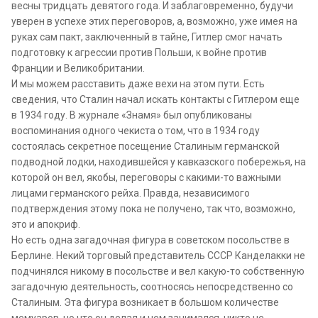
весны тридцать девятого года. И заблаговременно, будучи
уверен в успехе этих переговоров, а, возможно, уже имея на
руках сам пакт, заключенный в тайне, Гитлер смог начать
подготовку к агрессии против Польши, к войне против
Франции и Великобритании.
И мы можем расставить даже вехи на этом пути. Есть
сведения, что Сталин начал искать контакты с Гитлером еще
в 1934 году. В журнале «Знамя» был опубликованы
воспоминания одного чекиста о том, что в 1934 году
состоялась секретное посещение Сталиным германской
подводной лодки, находившейся у кавказского побережья, на
которой он вел, якобы, переговоры с какими-то важными
лицами германского рейха. Правда, независимого
подтверждения этому пока не получено, так что, возможно,
это и апокриф.
Но есть одна загадочная фигура в советском посольстве в
Берлине. Некий торговый представитель СССР Канделакки не
подчинялся никому в посольстве и вел какую-то собственную
загадочную деятельность, соотносясь непосредственно со
Сталиным. Эта фигура возникает в большом количестве
мемуаров, но что он делал и чем занимался, никто не