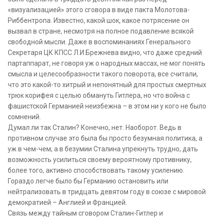
«визуализацией» этого сговора в виде пакта Молотова-
Риббентропа. Известно, какой шок, какое потрясение он
вызвал в стране, несмотря на полное подавление всякой
свободной мысли. Даже в воспоминаниях Генерального
Секретаря ЦК КПСС Л.И.Брежнева видно, что даже средний
партаппарат, не говоря уж о народных массах, не мог понять
смысла и целесообразности такого поворота, все считали,
что это какой-то хитрый и непонятный для простых смертных
трюк корифея с целью обмануть Гитлера, но что война с
фашистской Германией неизбежна – в этом ни у кого не было
сомнений.
Думал ли так Сталин? Конечно, нет. Наоборот. Ведь в
противном случае это была бы просто безумная политика, а
уж в чем-чем, а в безумии Сталина упрекнуть трудно, дать
возможность усилиться своему вероятному противнику,
более того, активно способствовать такому усилению.
Гораздо легче было бы Германию остановить или
нейтрализовать в тридцать девятом году в союзе с мировой
демократией – Англией и Францией.
Связь между тайным сговором Сталин-Гитлер и