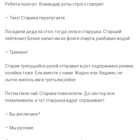
Ребята хохочут. Командир роты строго говорит:
— Тихо! Старика перепугаете.
Посадили деда за стол, тогда села и старушка. Старший
лейтенант Бенке налил им из фляги спирта, разбавил водой:
— Тринкен!
Старик трясущейся рукой отправил в рот содержимое рюмки,
хозяйка тоже. Ели вместе с нами. Жадно ели. Видимо, не
сытно жилось им в третьем рейхе.
Потом пили чай. Старики повеселели. До сих пор все
помалкивали, а тут старушка вдруг спрашивает:
— Вы англичане?
— Мы русские.