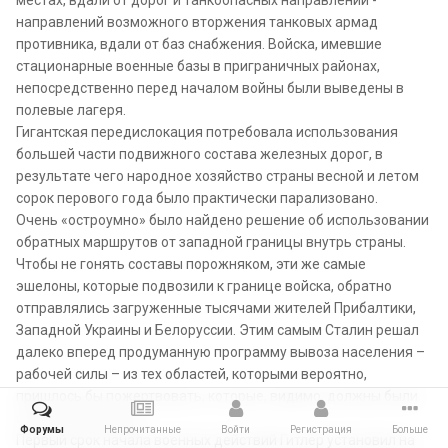
направлений возможного вторжения танковых армад
противника, вдали от баз снабжения. Войска, имевшие
стационарные военные базы в приграничных районах,
непосредственно перед началом войны были выведены в
полевые лагеря.
Гигантская передислокация потребовала использования
большей части подвижного состава железных дорог, в
результате чего народное хозяйство страны весной и летом
сорок перового года было практически парализовано.
Очень «остроумно» было найдено решение об использовании
обратных маршрутов от западной границы внутрь страны.
Чтобы не гонять составы порожняком, эти же самые
эшелоны, которые подвозили к границе войска, обратно
отправлялись загруженные тысячами жителей Прибалтики,
Западной Украины и Белоруссии. Этим самым Сталин решал
далеко вперед продуманную программу вывоза населения –
рабочей силы – из тех областей, которыми вероятно,
пришлось бы пожертвовать, которые, видимо, должны были
отойти к Германии.
Форумы
Непрочитанные
Войти
Регистрация
Больше
Первый срок начала военных действий Гитлер установил на