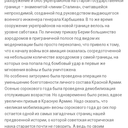
разоружение и снос укрепрайонов на старой государственной
границе – знаменитой «линии Сталина», считавшейся
непроходимой, созданной под руководством выдающегося
военного инженера генерала Карбышева. В то же время
сооружение укрепрайонов на новой границе велось на
уровне саботажа. По личному приказу Берии большинство
аэродромов в приграничной полосе под видом их
модернизации было просто перекопано, что привело к тому,
что к началу войны вся авиация оказалась сосредоточенной
на небольшом количестве аэродромов у самой границы, на
которых она попала под бомбовый удар в первые же
мгновения войны и была уничтожена.
Но особенно хитроумно была проведена операция по
уменьшению боеготовности личного состава Красной Армии.
Осенью сорокового года была проведена демобилизация
отслуживших возрастов. Но одновременно было резко, вдвое
увеличен призыв в Красную Армию. Надо сказать, что
«великая мобилизация» весны сорокового года до сих пор
остается одной из самых загадочных страниц нашей
предвоенной истории, о которой советская историческая
наука старается почти не говорить. А ведь по своим