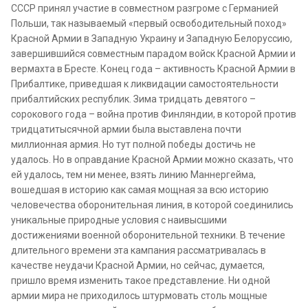
СССР принял участие в совместном разгроме с Германией
Польши, так называемый «первый освободительный поход»
Красной Армии в Западную Украину и Западную Белоруссию,
завершившийся совместным парадом войск Красной Армии и
вермахта в Бресте. Конец года – активность Красной Армии в
Прибалтике, приведшая к ликвидации самостоятельности
прибалтийских республик. Зима тридцать девятого –
сорокового года – война против Финляндии, в которой против
тридцатитысячной армии была выставлена почти
миллионная армия. Но тут полной победы достичь не
удалось. Но в оправдание Красной Армии можно сказать, что
ей удалось, тем ни менее, взять линию Маннергейма,
вошедшая в историю как самая мощная за всю историю
человечества оборонительная линия, в которой соединились
уникальные природные условия с наивысшими
достижениями военной оборонительной техники. В течение
длительного времени эта кампания рассматривалась в
качестве неудачи Красной Армии, но сейчас, думается,
пришло время изменить такое представление. Ни одной
армии мира не приходилось штурмовать столь мощные