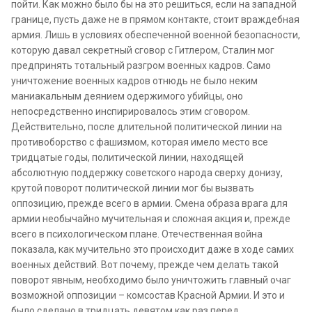
пойти. Как можно было бы на это решиться, если на западной
границе, пусть даже не в прямом контакте, стоит враждебная
армия. Лишь в условиях обеспеченной военной безопасности,
которую давал секретный сговор с Гитлером, Сталин мог
предпринять тотальный разгром военных кадров. Само
уничтожение военных кадров отнюдь не было неким
маниакальным деянием одержимого убийцы, оно
непосредственно инспирировалось этим сговором.
Действительно, после длительной политической линии на
противоборство с фашизмом, которая имело место все
тридцатые годы, политической линии, находящей
абсолютную поддержку советского народа сверху донизу,
крутой поворот политической линии мог бы вызвать
оппозицию, прежде всего в армии. Смена образа врага для
армии необычайно мучительная и сложная акция и, прежде
всего в психологическом плане. Отечественная война
показала, как мучительно это происходит даже в ходе самих
военных действий. Вот почему, прежде чем делать такой
поворот явным, необходимо было уничтожить главный очаг
возможной оппозиции – комсостав Красной Армии. И это и
было сделано в тридцать девятом как раз перед