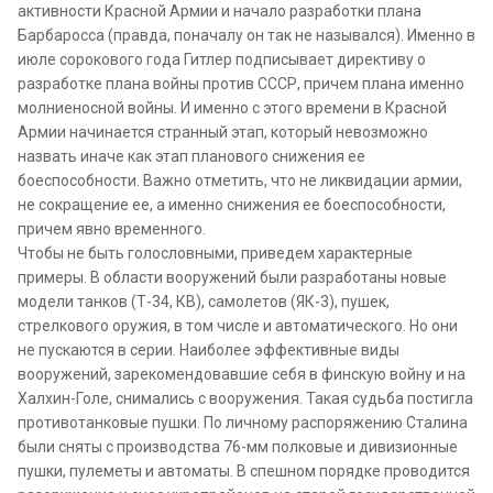
активности Красной Армии и начало разработки плана
Барбаросса (правда, поначалу он так не назывался). Именно в
июле сорокового года Гитлер подписывает директиву о
разработке плана войны против СССР, причем плана именно
молниеносной войны. И именно с этого времени в Красной
Армии начинается странный этап, который невозможно
назвать иначе как этап планового снижения ее
боеспособности. Важно отметить, что не ликвидации армии,
не сокращение ее, а именно снижения ее боеспособности,
причем явно временного.
Чтобы не быть голословными, приведем характерные
примеры. В области вооружений были разработаны новые
модели танков (Т-34, КВ), самолетов (ЯК-3), пушек,
стрелкового оружия, в том числе и автоматического. Но они
не пускаются в серии. Наиболее эффективные виды
вооружений, зарекомендовавшие себя в финскую войну и на
Халхин-Голе, снимались с вооружения. Такая судьба постигла
противотанковые пушки. По личному распоряжению Сталина
были сняты с производства 76-мм полковые и дивизионные
пушки, пулеметы и автоматы. В спешном порядке проводится