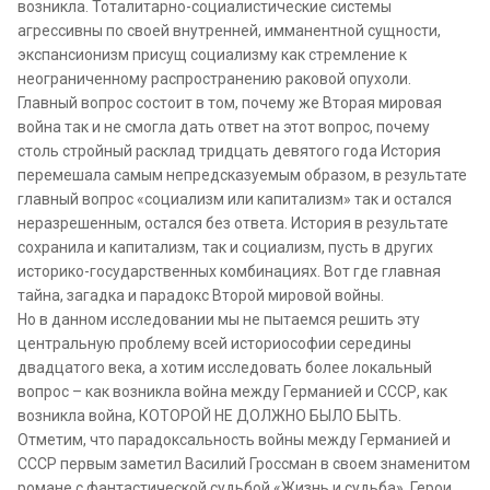
возникла. Тоталитарно-социалистические системы
агрессивны по своей внутренней, имманентной сущности,
экспансионизм присущ социализму как стремление к
неограниченному распространению раковой опухоли.
Главный вопрос состоит в том, почему же Вторая мировая
война так и не смогла дать ответ на этот вопрос, почему
столь стройный расклад тридцать девятого года История
перемешала самым непредсказуемым образом, в результате
главный вопрос «социализм или капитализм» так и остался
неразрешенным, остался без ответа. История в результате
сохранила и капитализм, так и социализм, пусть в других
историко-государственных комбинациях. Вот где главная
тайна, загадка и парадокс Второй мировой войны.
Но в данном исследовании мы не пытаемся решить эту
центральную проблему всей историософии середины
двадцатого века, а хотим исследовать более локальный
вопрос – как возникла война между Германией и СССР, как
возникла война, КОТОРОЙ НЕ ДОЛЖНО БЫЛО БЫТЬ.
Отметим, что парадоксальность войны между Германией и
СССР первым заметил Василий Гроссман в своем знаменитом
романе с фантастической судьбой «Жизнь и судьба». Герои