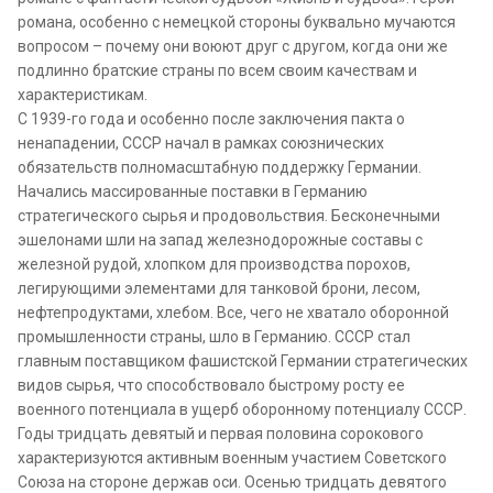
романа, особенно с немецкой стороны буквально мучаются
вопросом – почему они воюют друг с другом, когда они же
подлинно братские страны по всем своим качествам и
характеристикам.
С 1939-го года и особенно после заключения пакта о
ненападении, СССР начал в рамках союзнических
обязательств полномасштабную поддержку Германии.
Начались массированные поставки в Германию
стратегического сырья и продовольствия. Бесконечными
эшелонами шли на запад железнодорожные составы с
железной рудой, хлопком для производства порохов,
легирующими элементами для танковой брони, лесом,
нефтепродуктами, хлебом. Все, чего не хватало оборонной
промышленности страны, шло в Германию. СССР стал
главным поставщиком фашистской Германии стратегических
видов сырья, что способствовало быстрому росту ее
военного потенциала в ущерб оборонному потенциалу СССР.
Годы тридцать девятый и первая половина сорокового
характеризуются активным военным участием Советского
Союза на стороне держав оси. Осенью тридцать девятого