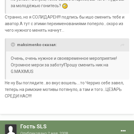
за молодёжью гонитесь?
Странно, но я СОЛИДАРЕН!!! подпись бы ишо сменить тебе и
аватор.А тут с этими переименованиями поперло...скоро из
чего нужного менять начнут...
maksimenko сказал:
Очень, очень нужное и своевременное мероприятие!
Огромное мерси за заботу!Прошу сменить ник на
G.MAXIMUS
Не ну Вы поглядите...во вкус вошель....то Черрио себе завел,
теперь на римские мотивы потянуло, а там и того...ЦЕЗАРЬ
СРЕДИ НАС!!!!
Гость SLS
Опубликовано
2 мая, 2008