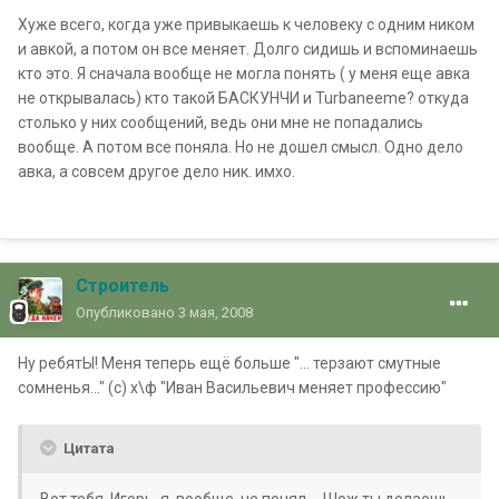
Хуже всего, когда уже привыкаешь к человеку с одним ником
и авкой, а потом он все меняет. Долго сидишь и вспоминаешь
кто это. Я сначала вообще не могла понять ( у меня еще авка
не открывалась) кто такой БАСКУНЧИ и Turbaneeme? откуда
столько у них сообщений, ведь они мне не попадались
вообще. А потом все поняла. Но не дошел смысл. Одно дело
авка, а совсем другое дело ник. имхо.
Строитель
Опубликовано
3 мая, 2008
Ну ребятЫ! Меня теперь ещё больше "... терзают смутные
сомненья..." (с) х\ф "Иван Васильевич меняет профессию"
Цитата
Вот тебя ,Игорь, я ,вообще, не понял.... Шож ты делаешь-