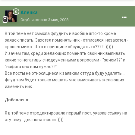
Аленка
Опубликовано
3 мая, 2008
В той теме нет смысла флудить и вообще што-то кроме
заявок писать. Захотел поменять ник - отписался, незахотел -
прошел мимо.. Што в принципе обсуждать то????..)))))
И зачем там, среди желающих поменять свой ник выливать
какие то негативы с недоуменными вопросами - "зачем??" и
"нафига оно вам нужно??"
Все посты не относящиеся к заявкам оттуда буду удалять....
Флуд там будет только мешать мне выискивать желающих
изменить ник..
Добавлено:
Я в той теме отредактировала первый пост, указав ссылку на
эту тему.. для понятности..))))