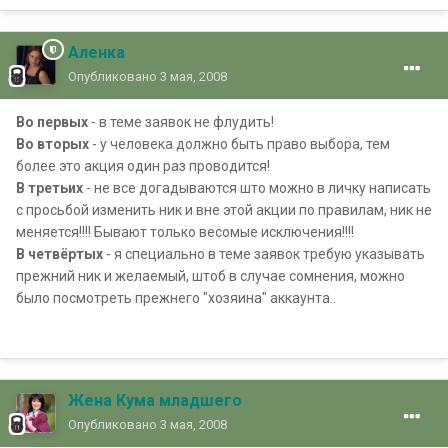
Аленка
Опубликовано
3 мая, 2008
Во первых
- в теме заявок не флудить!
Во вторых
- у человека должно быть право выбора, тем
более это акция один раз проводится!
В третьих
- не все догадываются што можно в личку написать
с просьбой изменить ник и вне этой акции по правилам, ник не
меняется!!!! Бывают только весомые исключения!!!!
В четвёртых
- я специально в теме заявок требую указывать
прежний ник и желаемый, штоб в случае сомнения, можно
было посмотреть прежнего "хозяина" аккаунта..
Жена Кума младшего
Опубликовано
3 мая, 2008