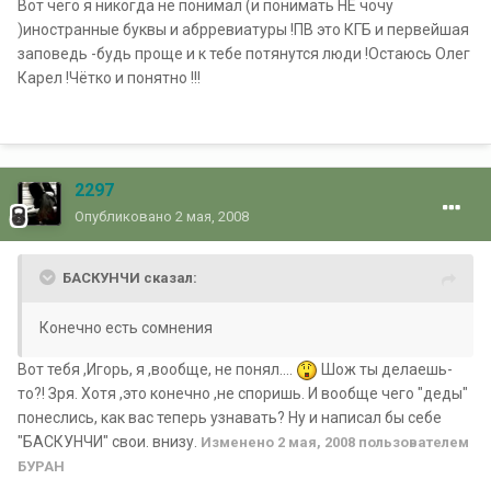
Вот чего я никогда не понимал (и понимать НЕ чочу
)иностранные буквы и абрревиатуры !ПВ это КГБ и первейшая
заповедь -будь проще и к тебе потянутся люди !Остаюсь Олег
Карел !Чётко и понятно !!!
2297
Опубликовано
2 мая, 2008
БАСКУНЧИ сказал:
Конечно есть сомнения
Вот тебя ,Игорь, я ,вообще, не понял....
Шож ты делаешь-
то?! Зря. Хотя ,это конечно ,не споришь. И вообще чего "деды"
понеслись, как вас теперь узнавать? Ну и написал бы себе
"БАСКУНЧИ" свои. внизу.
Изменено
2 мая, 2008
пользователем
БУРАН