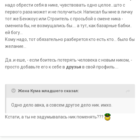
надо обрести себя в нике, чувствовать одно целое...што с
первого раза может и не получиться. Написал бы мне в личку
тот же Бенжоус или Строитель с просьбой о смене ника -
сменила бы, не возмущались бы.... а тут, как базарные бабки..
ей богу...
Кому надо, тот обязательно разберется кто есть кто... было бы
желание...
Да..и еше, - если боитесь потерять человека с новым ником, -
просто добавьте его к себе в
друзья
в свой профиль....
Жена Кума младшего сказал:
Одно дело авка, а совсем другое дело ник. имхо.
Кстати, а ты не задумывалась ник поменять???