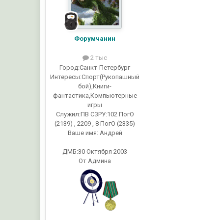
Форумчанин
2 тыс
Город:
Санкт-Петербург
Интересы:
Спорт(Рукопашный
бой),Книги-
фантастика,Компьютерные
игры
Служил:
ПВ СЗРУ:102 ПогО
(2139) , 2209 , 8 ПогО (2335)
Ваше имя:
Андрей
ДМБ:30 Октября 2003
От Админа