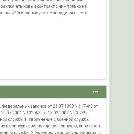
 заключать новый контракт с ним только на
авишься? Уголовных дел не заводилось, есть
еральных законов от 21.07.1998 N 117-ФЗ,от
 19.07.2001 N 102-ФЗ, от 13.02.2002 N 20-ФЗ)
нной службы 1. Увольнение с военной службы
 в воинских званиях до полковников, капитанов
оенной службы. 2. Военнослужащие увольняются с