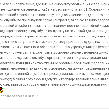
с, а военнослужащие, достигшие к моменту увольнения с военной
 не годными к военной службе, - в отставку. Статья 51. Основани
 военной службы: а) по возрасту - по достижении предельного воз
й службы по призыву или срока контракта; в) по состоянию здоров
 военной службе; г) в связи с признанием военно - врачебной ком
ходящего военную службу по контракту на воинской должности, д
апорщика или старшего мичмана включительно, или проходящего в
 е) в связи с вступлением в законную силу приговора суда о назн
 отчислением из военного образовательного учреждения професси
ужбу по контракту, может быть досрочно уволен с военной службы
вязи с переходом на службу в органы внутренних дел, учреждения 
алоговой полиции или таможенные органы Российской Федерации; 
жащий, уволенный по данному основанию, на момент увольнения н
ождения военной службы по призыву с зачислением двух месяцев 
ыву; г) в связи с отказом в допуске к государственной тайне или л
ю силу приговора суда о назначении военнослужащему наказания 
07
пользователем GEP-51