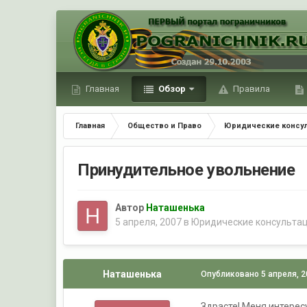
Главная
Обзор
Правила
Главная
Общество и Право
Юридические консу
Принудительное увольнение
Автор
Наташенька
5 апреля, 2007
в
Юридические консульта
Наташенька
Опубликовано
5 апреля, 
Здрасте! Меня интерес