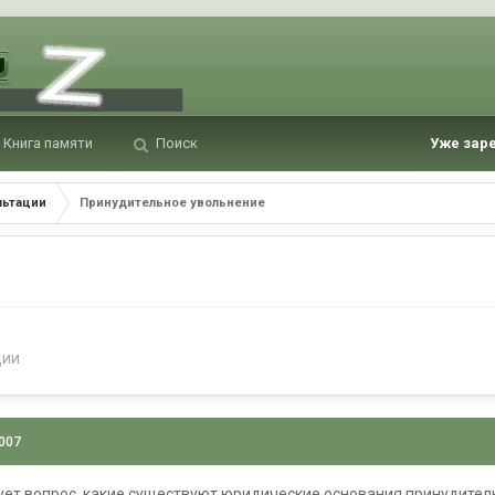
Книга памяти
Поиск
Уже зар
льтации
Принудительное увольнение
ции
2007
ует вопрос, какие существуют юридические основания принудител