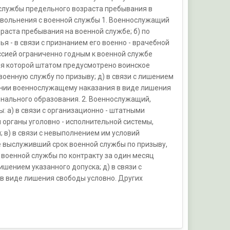
 службы предельного возраста пребывания в
я увольнения с военной службы 1. Военнослужащий
раста пребывания на военной службе; б) по
ья - в связи с признанием его военно - врачебной
иссией ограниченно годным к военной службе
ля которой штатом предусмотрено воинское
оенную службу по призыву; д) в связи с лишением
ачении военнослужащему наказания в виде лишения
онального образования. 2. Военнослужащий,
: а) в связи с организационно - штатными
и органы уголовно - исполнительной системы,
в) в связи с невыполнением им условий
е выслуживший срок военной службы по призыву,
военной службы по контракту за один месяц
ишением указанного допуска; д) в связи с
в виде лишения свободы условно. Других