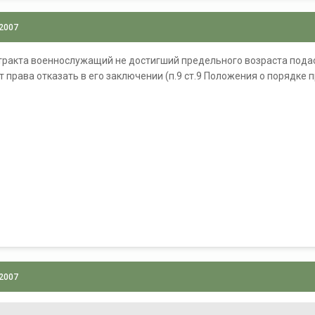
 2007
тракта военнослужащий не достигший предельного возраста подас
 права отказать в его заключении (п.9 ст.9 Положения о порядке
 2007