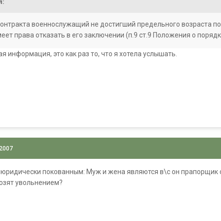
л:
контракта военнослужащий не достигший предельного возраста под
еет права отказать в его заключении (п.9 ст.9 Положения о поря
я информация, это как раз то, что я хотела услышать.
 2007
 юридически покованным: Муж и жена являются в\с он прапорщик о
розят увольнением?