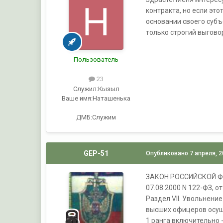
контракта, но если эт
основании своего субъ
только строгий выговор,
Пользователь
23
Служил:
Кызыл
Ваше имя:
Наташенька
ДМБ:Служим
GEP-51
Опубликовано
7 апреля, 
ЗАКОН РОССИЙСКОЙ ФЕ
07.08.2000 N 122-ФЗ, от
Раздел VII. Увольнени
высших офицеров осущ
1 ранга включительно 