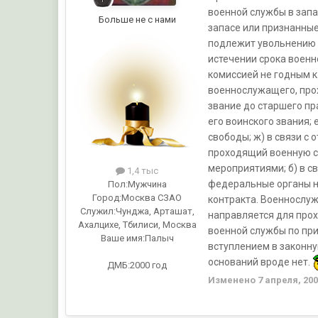
военной службы в запа
Больше не с нами
запасе или признанные
подлежит увольнению с
истечении срока военно
комиссией не годным к
военнослужащего, про
звание до старшего пр
его воинского звания;
свободы; ж) в связи с
проходящий военную сл
мероприятиями; б) в с
1,4 тыс
федеральные органы н
Пол:
Мужчина
Город:
Москва СЗАО
контракта. Военнослу
Служил:
Чунджа, Арташат,
направляется для прох
Ахалцихе, Тбилиси, Москва
военной службы по приз
Ваше имя:
Палыч
вступлением в законну
оснований вроде нет.
ДМБ:2000 год
Изменено
7 апреля, 20