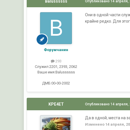
Balussssss
Опубликовано
14 апреля,
Они в одной части слу
крайне редко. Для эт
Форумчанин
293
Служил:
2201, 2393, 2062
Ваше имя:
Balussssss
ДМБ:00-00-2002
KPE4ET
Опубликовано
14 апреля,
Да в одной, места на 
Изменено
14 апреля, 2