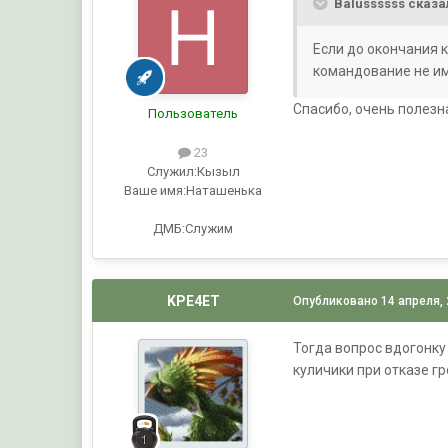
Balussssss сказа
Если до окончания 
командование не им
Спасибо, очень полезна
Пользователь
23
Служил:
Кызыл
Ваше имя:
Наташенька
ДМБ:Служим
KPE4ET
Опубликовано
14 апреля,
Тогда вопрос вдогонку
куличики при отказе г