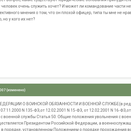
от человек очень служить хочет? И может ли командование части не
ективного мнения о том, что он плохой офицер, типа ты мне не нр
 но у кого их нет?
2007
(изменено)
ДЕРАЦИИ О ВОИНСКОЙ ОБЯЗАННОСТИ И ВОЕННОЙ СЛУЖБЕ(в ред. Фед
 07.11.2000 N 135-ФЗ,от 12.02.2001 N 15-ФЗ, от 12.02.2001 N 16-ФЗ,от
е с военной службы Статья 50. Общие положения увольнения с вое
ествляется Президентом Российской Федерации, а военнослужащих
- в порядке, установленном Положением о порядке прохождения в