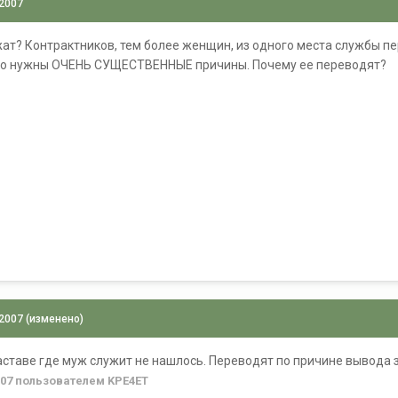
 2007
жат? Контрактников, тем более женщин, из одного места службы пе
ого нужны ОЧЕНЬ СУЩЕСТВЕННЫЕ причины. Почему ее переводят?
 2007
(изменено)
заставе где муж служит не нашлось. Переводят по причине вывода з
007
пользователем KPE4ET