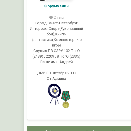
Форумчанин
2 тыс
Город:
Санкт-Петербург
Интересы:
Спорт(Рукопашный
бой),Книги-
фантастика,Компьютерные
игры
Служил:
ПВ СЗРУ:102 ПогО
(2139) , 2209 , 8 ПогО (2335)
Ваше имя:
Андрей
ДМБ:30 Октября 2003
От Админа