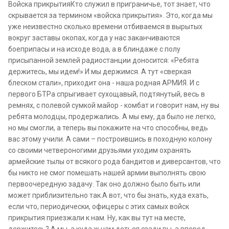
Войска прикрытияКто служил в приграничье, тот знает, что
скрывается за термином «войска прикрытия». Это, когда мы
уже неизвестно сколько времени отбиваемся в вырытых
вокруг заставы окопах, когда у нас заканчиваются
боеприпасы и на исходе вода, а в блиндаже с полу
присыпанной землей радиостанции доносится: «Ребята
держитесь, мы идем!» И мы держимся. А тут «сверкая
блеском стали», приходит она - наша родная АРМИЯ. И с
первого БТРа спрыгивает сухощавый, подтянутый, весь в
ремнях, с полевой сумкой майор - комбат и говорит нам, ну вы
ребята молодцы, продержались. А мы ему, да было не легко,
но мы смогли, а теперь вы покажите на что способны, ведь
вас этому учили. А сами – построившись в походную колону
со своими четвероногими друзьями уходим охранять
армейские тылы от всякого рода бандитов и диверсантов, что
бы никто не смог помешать нашей армии выполнять свою
первоочередную задачу. Так оно должно было быть или
может приблизительно так.А вот, что бы знать, куда ехать,
если что, периодически, офицеры с этих самых войск
прикрытия приезжали к нам. Ну, как вы тут на месте,