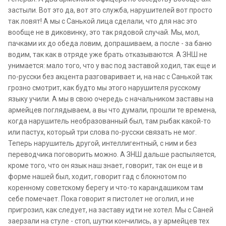
застыли. Вот это да, вот это служба, нарушителей вот просто
так ловят! А мы с Санькой лица сделали, что для нас это
вообще не в диковинку, это так рядовой случай. Мы, мол,
пачками их до обеда ловим, допрашиваем, а после - за баню
водим, так как в отряде уже брать отказываются. А ЗНШ не
унимается: мало того, что у вас под заставой ходил, так еще и
по-русски без акцента разговаривает и, на нас с Санькой так
грозно смотрит, как будто мы этого нарушителя русскому
языку учили. А мы в свою очередь с начальником заставы на
армейцев поглядываем, а вы что думали, прошли те времена,
когда нарушитель необразованный был, там рыбак какой-то
или пастух, который три слова по-русски связать не мог.
Теперь нарушитель другой, интеллигентный, с ним и без
переводчика поговорить можно. А ЗНШ дальше распыляется,
кроме того, что он язык наш знает, говорит, так он еще и в
форме нашей был, ходит, говорит гад с блокнотом по
коренному советскому берегу и что-то карандашиком там
себе помечает. Пока говорит я пистолет не оголил, и не
пригрозил, как следует, на заставу идти не хотел. Мы с Саней
заерзали на стуле - стоп, шутки кончились, а у армейцев тех