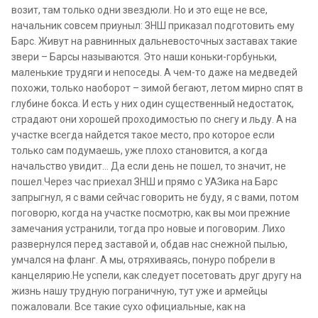
возит, там только одни звездюли. Но и это еще не все,
начальник совсем приуныл: ЗНШ приказал подготовить ему
Барс. Живут на равнинных дальневосточных заставах такие
звери – Барсы называются. Это наши коньки-горбуньки,
маленькие трудяги и непоседы. А чем-то даже на медведей
похожи, только наоборот – зимой бегают, летом мирно спят в
глубине бокса. И есть у них один существенный недостаток,
страдают они хорошей проходимостью по снегу и льду. А на
участке всегда найдется такое место, про которое если
только сам подумаешь, уже плохо становится, а когда
начальство увидит… Да если день не пошел, то значит, не
пошел.Через час приехал ЗНШ и прямо с УАЗика на Барс
запрыгнул, я с вами сейчас говорить не буду, я с вами, потом
поговорю, когда на участке посмотрю, как вы мои прежние
замечания устранили, тогда про новые и поговорим. Лихо
развернулся перед заставой и, обдав нас снежной пылью,
умчался на фланг. А мы, отряхиваясь, понуро побрели в
канцелярию.Не успели, как следует посетовать друг другу на
жизнь нашу трудную пограничную, тут уже и армейцы
пожаловали. Все такие сухо официальные, как на