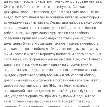
дипломатическом приеме, вот только репортеров не хватает.
Смотрю и бойцы наши как-то подтянулись. Сержант,
дежурный вообще красавец, давно я его таким военным не
видел. Вот, что значит честь мундира, никто не хочет перед
армейцами ударить грязью. Слышу, два майора между собой
разговаривают: та, ты знаешь у них бойцы - спецотбор, ни
тебе пьяниц, ни наркоманов, чуть что ни так особисту
позвонили, прилетел и кого надо с заставы уже на другой
день сняли. Я как это услышал, так почти как именинник стал,
еще сильнее наши войска любить стал, нет думаю, не зря мне
в 7-м классе книга про Карацупу попалась и с того времени я
себя иначе, как пограничником не мыслил. А то, что с Санькой
давеча на питомнике траву нашли и на опорном пункте
припрятанную водку, это не наше, не пограничное, это нам
чуждое и врагами подкинутое.Сижу я сам себе улыбаюсь,
довольный жизнью и службой в пограничных войсках, и тут…
дверь на распашку, влетает ЗНШ: что блин, сидите, а
нарушителей я за вас должен ловить? И тут как будто только
что, увидев генерала, так про между прочим, ведь он все-
таки пограничный майор:- извините, говорит, товарищ
генерал. А два армейских офицера по соседству вообще аж