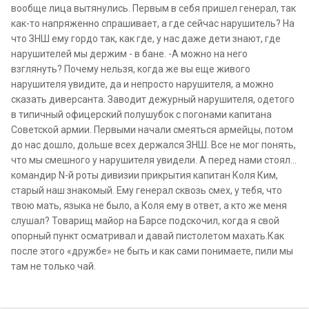
вообще лица вытянулись. Первым в себя пришел генерал, так
как-то напряженно спрашивает, а где сейчас нарушитель? На
что ЗНШ ему гордо так, как где, у нас даже дети знают, где
нарушителей мы держим - в бане. -А можно на него
взглянуть? Почему нельзя, когда же вы еще живого
нарушителя увидите, да и непросто нарушителя, а можно
сказать диверсанта. Заводит дежурный нарушителя, одетого
в типичный офицерский полушубок с погонами капитана
Советской армии. Первыми начали смеяться армейцы, потом
до нас дошло, дольше всех держался ЗНШ. Все не мог понять,
что мы смешного у нарушителя увидели. А перед нами стоял…
командир N-й роты дивизии прикрытия капитан Коля Ким,
старый наш знакомый. Ему генерал сквозь смех, у тебя, что
твою мать, языка не было, а Коля ему в ответ, а кто же меня
слушал? Товарищ майор на Барсе подскочил, когда я свой
опорный пункт осматривал и давай пистолетом махать.Как
после этого «дружбе» не быть и как сами понимаете, пили мы
там не только чай.