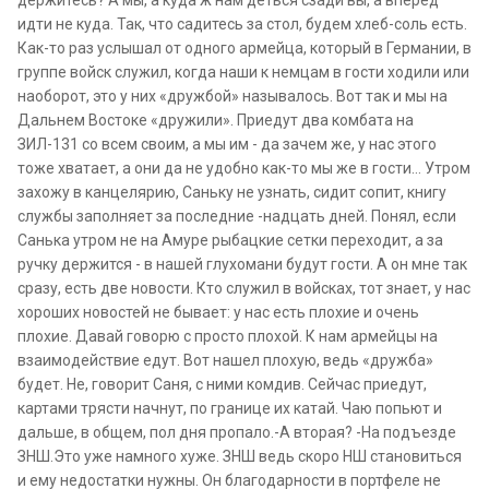
держитесь? А мы, а куда ж нам деться сзади вы, а вперед
идти не куда. Так, что садитесь за стол, будем хлеб-соль есть.
Как-то раз услышал от одного армейца, который в Германии, в
группе войск служил, когда наши к немцам в гости ходили или
наоборот, это у них «дружбой» называлось. Вот так и мы на
Дальнем Востоке «дружили». Приедут два комбата на
ЗИЛ-131 со всем своим, а мы им - да зачем же, у нас этого
тоже хватает, а они да не удобно как-то мы же в гости… Утром
захожу в канцелярию, Саньку не узнать, сидит сопит, книгу
службы заполняет за последние -надцать дней. Понял, если
Санька утром не на Амуре рыбацкие сетки переходит, а за
ручку держится - в нашей глухомани будут гости. А он мне так
сразу, есть две новости. Кто служил в войсках, тот знает, у нас
хороших новостей не бывает: у нас есть плохие и очень
плохие. Давай говорю с просто плохой. К нам армейцы на
взаимодействие едут. Вот нашел плохую, ведь «дружба»
будет. Не, говорит Саня, с ними комдив. Сейчас приедут,
картами трясти начнут, по границе их катай. Чаю попьют и
дальше, в общем, пол дня пропало.-А вторая? -На подъезде
ЗНШ.Это уже намного хуже. ЗНШ ведь скоро НШ становиться
и ему недостатки нужны. Он благодарности в портфеле не