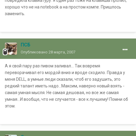
повредила клавиатуру. Я один раз тоже на клавишы пролил,
хорошо что не на notebook а на простом компе. Пришлось
заменить.
ПСБ
Опубликовано
28 марта, 2007
А я свой пару раз пивом заливал... Так вовремя
переворачивал его мордой вниз и вроде сходило. Правда у
меня DELL, а умные люди сказали, чтоб его задушить, это
редкий талант иметь надо...Максим, наверно новый взять -
самая умная мысля. Не самая дешовая, но все же самая
умная...И вообще, что не случается - все к лучшему! Помни об
этом.