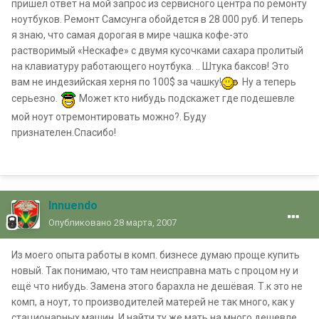
пришел ответ на мой запрос из сервисного центра по ремонту
ноутбуков. Ремонт Самсунга обойдется в 28 000 руб. И теперь
я знаю, что самая дорогая в мире чашка кофе-это
растворимый «Нескафе» с двумя кусочками сахара пролитый
на клавиатуру работающего ноутбука. .. Штука баксов! Это
вам не индезийская херня по 100$ за чашку!
Ну а теперь
серьезно.
Может кто нибудь подскажет где подешевле
мой ноут отремонтировать можно?. Буду
признателен.Спасибо!
Innuendo
Опубликовано
28 марта, 2007
Из моего опыта работы в комп. бизнесе думаю проще купить
новый. Так понимаю, что там неисправна мать с процом ну и
ещё что нибудь. Замена этого барахла не дешёвая. Т.к это не
комп, а ноут, то производителей матерей не так много, как у
стационарных машин. И найти ту же мать на много дешевле