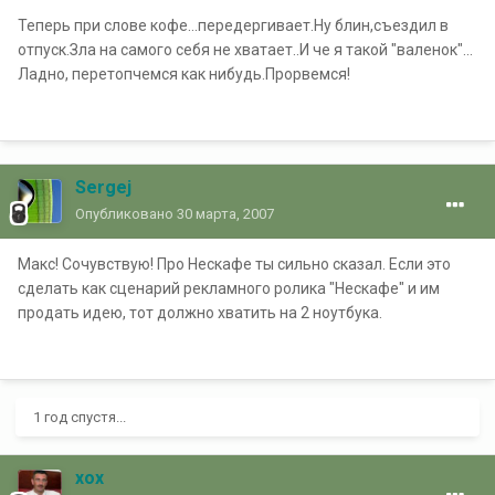
Теперь при слове кофе...передергивает.Ну блин,съездил в
отпуск.Зла на самого себя не хватает..И че я такой "валенок"...
Ладно, перетопчемся как нибудь.Прорвемся!
Sergej
Опубликовано
30 марта, 2007
Макс! Сочувствую! Про Нескафе ты сильно сказал. Если это
сделать как сценарий рекламного ролика "Нескафе" и им
продать идею, тот должно хватить на 2 ноутбука.
1 год спустя...
xox