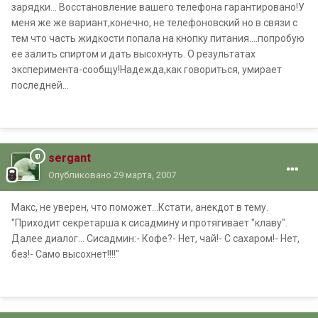
зарядки... Восстановление вашего телефона гарантировано!У
меня же же вариант,конечно, не телефоновский но в связи с
тем что часть жидкости попала на кнопку питания....попробую
ее залить спиртом и дать высохнуть. О результатах
эксперимента-сообщу!Надежда,как говориться, умирает
последней...
sergant
Опубликовано
29 марта, 2007
Макс, не уверен, что поможет...Кстати, анекдот в тему.
"Приходит секретарша к сисадмину и протягивает "клаву".
Далее диалог... Сисадмин:- Кофе?- Нет, чай!- С сахаром!- Нет,
без!- Само высохнет!!!!"