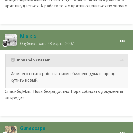
врят ли удасться. А работа то же врятли оцениться по халяве.
М а к с
Опубликовано
28 марта, 2007
Innuendo сказал:
Из моего опыта работы в комп. бизнесе думаю проще
купить новый.
Спасибо,Миш. Пока безрадостно. Пора собирать документы
на кредит...
Gunescape