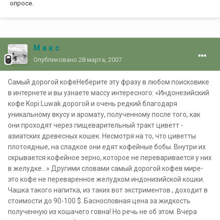
опросе.
М а к с
Опубликовано
28 марта, 2007
Самый дорогой кофеНеберите эту фразу в любом поисковике
в интернете и вы узнаете массу интересного: «Индонезийский
кофе Kopi Luwak дорогой и очень редкий благодаря
уникальному вкусу и аромату, полученному после того, как
они проходят через пищеварительный тракт циветт -
азиатских древесных кошек. Несмотря на то, что циветты
плотоядные, на сладкое они едят кофейные бобы. Внутри их
скрывается кофейное зерно, которое не переваривается у них
в желудке...» Другими словами самый дорогой кофев мире-
это кофе не переваренное желудком индонизийской кошки.
Чашка такого напитка, из таких вот экстриментов , доходит в
стоимости до 90-100 $. Баснословная цена за жидкость
полученную из кошачего говна! Но речь не об этом. Вчера