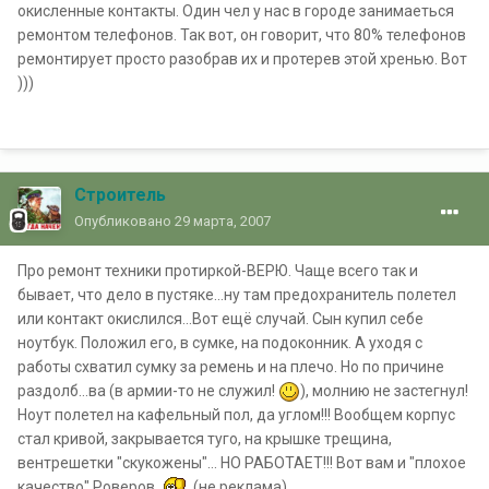
окисленные контакты. Один чел у нас в городе занимаеться
ремонтом телефонов. Так вот, он говорит, что 80% телефонов
ремонтирует просто разобрав их и протерев этой хренью. Вот
)))
Строитель
Опубликовано
29 марта, 2007
Про ремонт техники протиркой-ВЕРЮ. Чаще всего так и
бывает, что дело в пустяке...ну там предохранитель полетел
или контакт окислился...Вот ещё случай. Сын купил себе
ноутбук. Положил его, в сумке, на подоконник. А уходя с
работы схватил сумку за ремень и на плечо. Но по причине
раздолб...ва (в армии-то не служил!
), молнию не застегнул!
Ноут полетел на кафельный пол, да углом!!! Вообщем корпус
стал кривой, закрывается туго, на крышке трещина,
вентрешетки "скукожены"... НО РАБОТАЕТ!!! Вот вам и "плохое
качество" Роверов.
(не реклама)