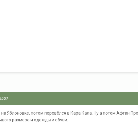
 2007
 на Яблоновке, потом перевёлся в Кара Кала. Ну а потом Афган.П
ьшого размера и одежды и обуви.