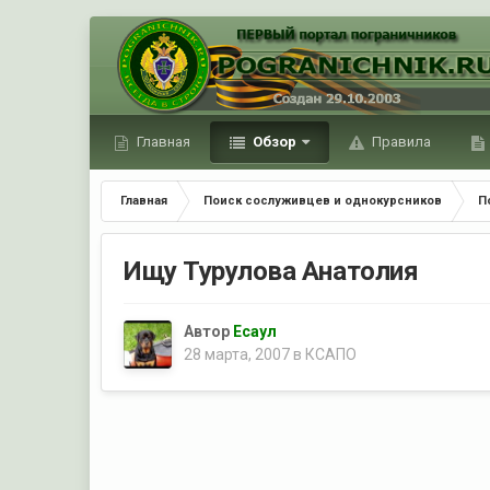
Главная
Обзор
Правила
Главная
Поиск сослуживцев и однокурсников
П
Ищу Турулова Анатолия
Автор
Есаул
28 марта, 2007
в
КСАПО