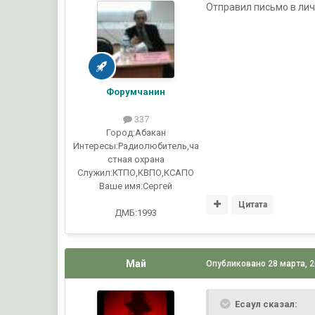
Отправил письмо в лич
Форумчанин
337
Город:
Абакан
Интересы:
Радиолюбитель,ча
стная охрана
Служил:
КТПО,КВПО,КСАПО
Ваше имя:
Сергей
Цитата
ДМБ:1993
Май
Опубликовано
28 марта, 
Есаул сказал: