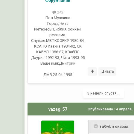
Форумчанин
242
Пол:
Мужчина
Город:
Чита
Интересы:
Библия, хоккей,
реклама.
Служил:
МВПКООРКУ 1980-84,
КСАПО Каахка 1984-92, СК
КАБУЛ 1986-87, КЗабПО
Даурия 1992-93, Чита 1993-95
Ваше имя:
Дмитрий
Цитата
ДМБ:25-04-1995
3 недели спустя...
vazag_57
Опубликовано
14 апреля,
ra0wbn сказал: