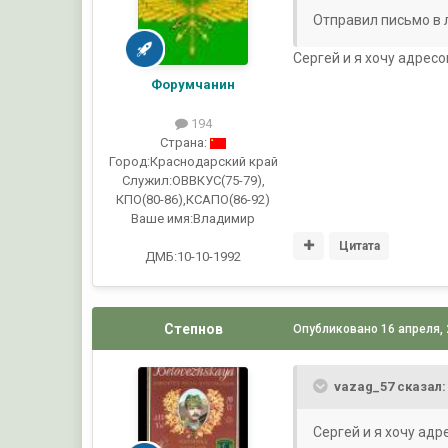
Отправил письмо в 
Сергей и я хочу адре
Форумчанин
194
Страна:
Город:
Краснодарский край
Служил:
ОВВКУС(75-79),
КПО(80-86),КСАПО(86-92)
Ваше имя:
Владимир
Цитата
ДМБ:10-10-1992
Степнов
Опубликовано
16 апреля,
vazag_57 сказал:
Сергей и я хочу адр