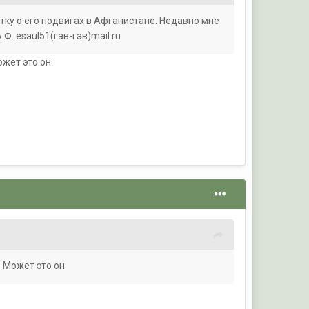
тку о его подвигах в Афганистане. Недавно мне
.Ф. esaul51(гав-гав)mail.ru
ожет это он
. Может это он