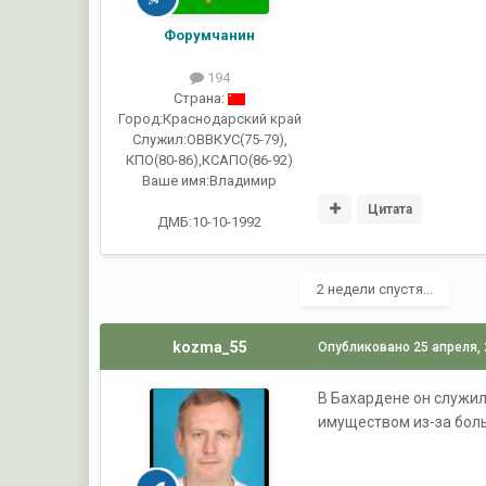
Форумчанин
194
Страна:
Город:
Краснодарский край
Служил:
ОВВКУС(75-79),
КПО(80-86),КСАПО(86-92)
Ваше имя:
Владимир
Цитата
ДМБ:10-10-1992
2 недели спустя...
kozma_55
Опубликовано
25 апреля,
В Бахардене он служил
имуществом из-за бол