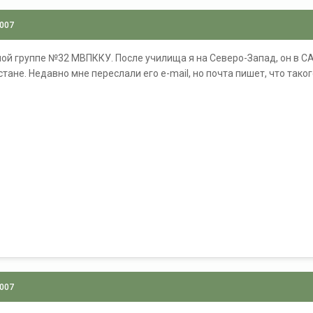
2007
ной группе №32 МВПККУ. После училища я на Северо-Запад, он в С
тане. Недавно мне переслали его e-mail, но почта пишет, что таког
2007