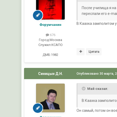
После училища я на
переслали его e-mail
В Каахка замполитом уч
Форумчанин
676
Город:
Москва
Служил:
КСАПО
Цитата
ДМБ:1982
Синицын Д.Н.
Опубликовано
30 марта, 
Май сказал:
В Каахка замполитом
Он самый, потом он вое