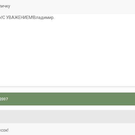
личку
сок!С УВАЖЕНИЕМ!Владимир.
 2007
есок!