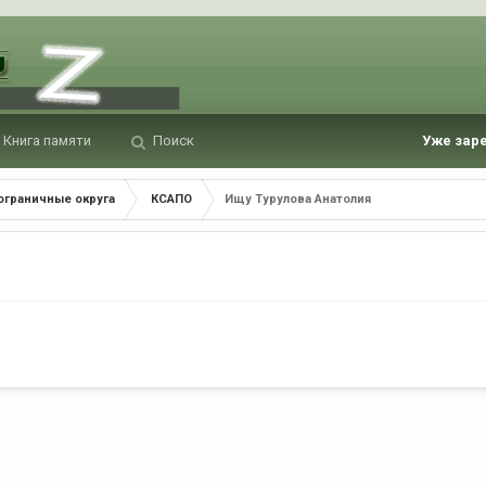
Книга памяти
Поиск
Уже зар
ограничные округа
КСАПО
Ищу Турулова Анатолия