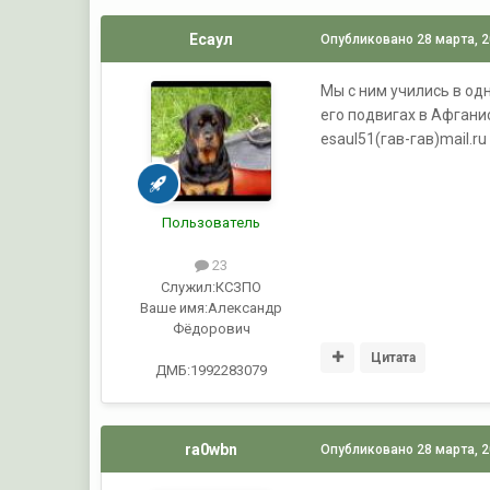
Есаул
Опубликовано
28 марта, 
Мы с ним учились в од
его подвигах в Афганис
esaul51(гав-гав)mail.ru
Пользователь
23
Служил:
КСЗПО
Ваше имя:
Александр
Фёдорович
Цитата
ДМБ:1992283079
ra0wbn
Опубликовано
28 марта, 