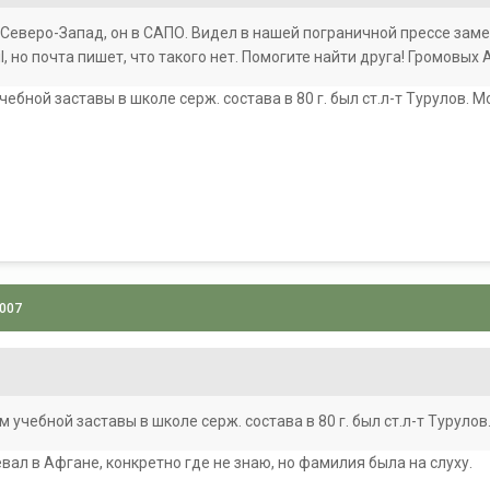
 Северо-Запад, он в САПО. Видел в нашей пограничной прессе заме
, но почта пишет, что такого нет. Помогите найти друга! Громовых А
ебной заставы в школе серж. состава в 80 г. был ст.л-т Турулов. М
2007
 учебной заставы в школе серж. состава в 80 г. был ст.л-т Турулов
вал в Афгане, конкретно где не знаю, но фамилия была на слуху.