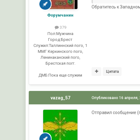
Обратитесь к Западном
Форумчанин
379
Пол:
Мужчина
Город:
Брест
Служил:
Таллиннский пого, 1
ММГ Керкинского пого,
Ленинаканский пого,
Брестская погг.
Цитата
ДМБ:Пока еще служим
vazag_57
Опубликовано
16 апреля,
Отправил сообщение (п