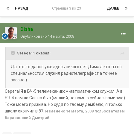
НАЗАД
Страница 3 из 23
ДАЛЕЕ
Disha
Опубликовано
14 марта, 2008
Serega11 сказал:
Да,что-то давно уже здесь никого нет.Дима а кто ты по
специальности,я служил радиотелеграфист,а точнее
засовец.
Серега! Я в БЧ-5 телемехаником-автоматчиком служил. А в
БЧ-4 помню Сашка был (мелкий, не помню сейчас фамилию).
Тоже моего призыва. Но судя по твоему дембелю, я только
школу окончил в 87.
Изменено
14 марта, 2008
пользователем
Караванский Дмитрий