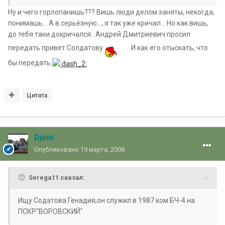
Ну и чего горлопанишь??? Вишь люди делом заняты, некогда,
понимашь... А в серьёзную..., я так уже кричал... Но как вишь,
до тебя таки докричался...Андрей Дмитриевич просил
передать привет Солдатову
И как его отыскать, что
бы передать
Цитата
Djoni
Опубликовано
19 марта, 2008
Serega11 сказал:
Ищу Содатова Генадия,он служил в 1987 ком БЧ-4 на
ПСКР"ВОРОВСКИЙ"