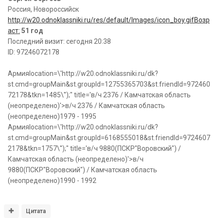
Россия, Новороссийск
http://w20.odnoklassniki.ru/res/default/Images/icon_boy.gifВозр
аст:
51 год
Последний визит: сегодня 20:38
ID: 97246072178
Армияlocation=\'http://w20.odnoklassniki.ru/dk?
st.cmd=groupMain&st.groupId=12755365703&st.friendId=972460
72178&tkn=1485\'');" title='в/ч 2376 / Камчатская область
(неопределено)'>в/ч 2376 / Камчатская область
(неопределено)1979 - 1995
Армияlocation=\'http://w20.odnoklassniki.ru/dk?
st.cmd=groupMain&st.groupId=6168555018&st.friendId=9724607
2178&tkn=1757\'');" title='в/ч 9880(ПСКР"Воровский") /
Камчатская область (неопределено)'>в/ч
9880(ПСКР"Воровский") / Камчатская область
(неопределено)1990 - 1992
Цитата