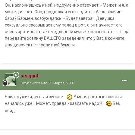
Он, наклонившись к ней, недоуменно отвечает: - Может, и я, а
может, и - нет. Она, продолжая его гладить: - А где хозяин
бара? Бармен, возбуждаясь: - Будет завтра... Девушка
сексуально засовывает ему палец в рот, а он начинает его
очень эротично в такт медленной музыке посасывать. - Тогда
передайте хозяину ВАШЕГО заведения, что у Вас в комнате
для девочек нет туалетной бумаги.
sergant
Опубликовано
28 марта, 2007
Блин, мужики, ну вы и шутите...
У меня рвотные позывы
начались уже... Может, правда - завязать надо?!
Без
обид!