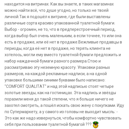
находится на витринах. Как вы знаете, в таких магазинах
можно найти всё, что душе угодно, но только не твоей
личной.Так я подошёл к витрине, где были выставлены
различные сорта красиво упакованной туалетной бумаги.
Выбор - огромен, не то, что в предперестроечный период,
когда выбор был очень маленьким, а если точнее, то или она
есть в продаже, или её нет в продаже.Вежливые продавцы в
периоды, когда её нет в продаже, но терять клиента не
хотелось, могли ему вместо туалетной бумаги предложить и
набор наждачной бумаги разного размера.Стою и
рассматриваю эту неземную красоту. Упаковки разных
размеров, на каждой рекламные надписи, а на одной
упаковке большими синими буквами было написано:
"COMFORT QUALITАT" и над этой надписью стоят четыре
золотые звезды, как на гостиницах. Эта надпись и звёзды
поразили меня до такой степени, что я больше ничего не
захотел смотреть, а пошёл искать свою жену с покупками. Иду
по Супермаркету, а у самого из головы не выходит мысль: -
Это как же надо извернуться, чтобы комфортно чувствовать
себя при пользовании туалетной бумагой ???