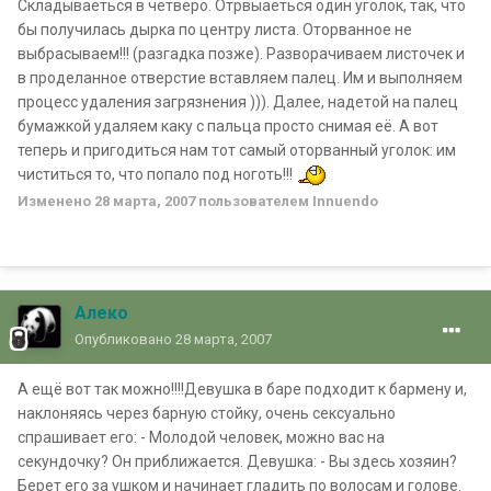
Складываеться в четверо. Отрвыаеться один уголок, так, что
бы получилась дырка по центру листа. Оторванное не
выбрасываем!!! (разгадка позже). Разворачиваем листочек и
в проделанное отверстие вставляем палец. Им и выполняем
процесс удаления загрязнения ))). Далее, надетой на палец
бумажкой удаляем каку с пальца просто снимая её. А вот
теперь и пригодиться нам тот самый оторванный уголок: им
чиститься то, что попало под ноготь!!!
Изменено
28 марта, 2007
пользователем Innuendo
Алеко
Опубликовано
28 марта, 2007
А ещё вот так можно!!!!Девушка в баре подходит к бармену и,
наклоняясь через барную стойку, очень сексуально
спрашивает его: - Молодой человек, можно вас на
секундочку? Он приближается. Девушка: - Вы здесь хозяин?
Берет его за ушком и начинает гладить по волосам и голове.