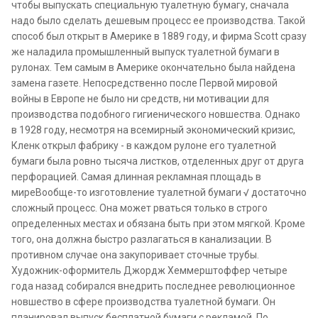
чтобы выпускать специальную туалетную бумагу, сначала
надо было сделать дешевым процесс ее производства. Такой
способ был открыт в Америке в 1889 году, и фирма Scott сразу
же наладила промышленный выпуск туалетной бумаги в
рулонах. Тем самым в Америке окончательно была найдена
замена газете. Непосредственно после Первой мировой
войны в Европе не было ни средств, ни мотивации для
производства подобного гигиенического новшества. Однако
в 1928 году, несмотря на всемирный экономический кризис,
Кленк открыл фабрику - в каждом рулоне его туалетной
бумаги была ровно тысяча листков, отделенных друг от друга
перфорацией. Самая длинная рекламная площадь в
миреВообще-то изготовление туалетной бумаги √ достаточно
сложный процесс. Она может рваться только в строго
определенных местах и обязана быть при этом мягкой. Кроме
того, она должна быстро разлагаться в канализации. В
противном случае она закупоривает сточные трубы.
Художник-оформитель Джордж Хеммерштоффер четыре
года назад собирался внедрить последнее революционное
новшество в сфере производства туалетной бумаги. Он
планировал выпуск бесплатной бумаги с рекламой. По