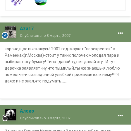
Aza17
Опубликовано
3 марта, 2007
короче,щас выскажусь! 2002 год-маркет "перекресток" в
Раменках(г.Москва)-стоит у таких полочек молодая пара и
выбирает эту бумагу! Типа -давай ту,нет давай эту...И тут
девочка заявляет -ну что ты,милый,ты же знаешь-я люблю
пожестче-и с загадочной улыбкой прижимается к нему!!!! Я
даже и не знал,что подумать......
Алеко
Опубликовано
3 марта, 2007