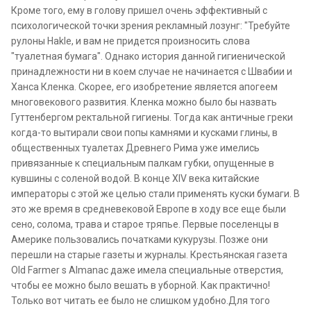
Кроме того, ему в голову пришел очень эффективный с
психологической точки зрения рекламный лозунг: "Требуйте
рулоны Hakle, и вам не придется произносить слова
"туалетная бумага". Однако история данной гигиенической
принадлежности ни в коем случае не начинается с Швабии и
Ханса Кленка. Скорее, его изобретение является апогеем
многовекового развития. Кленка можно было бы назвать
Гуттенбергом ректальной гигиены. Тогда как античные греки
когда-то вытирали свои попы камнями и кусками глины, в
общественных туалетах Древнего Рима уже имелись
привязанные к специальным палкам губки, опущенные в
кувшины с соленой водой. В конце XIV века китайские
императоры с этой же целью стали применять куски бумаги. В
это же время в средневековой Европе в ходу все еще были
сено, солома, трава и старое тряпье. Первые поселенцы в
Америке пользовались початками кукурузы. Позже они
перешли на старые газеты и журналы. Крестьянская газета
Old Farmer s Almanac даже имела специальные отверстия,
чтобы ее можно было вешать в уборной. Как практично!
Только вот читать ее было не слишком удобно.Для того