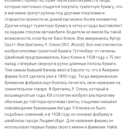
Йоханнес Гернерт История тихой революцииЕсть люди,
которые настолько стыдятся покупать туалетную бумагу, что
в магазине прячут рулоны под другими покупками и
стараются пронести их домой как можно более незаметно.
Другие кладут туалетную бумагу в сетку и гордо выставляют
за задним стеклом автомобиля. Водители не имели бы такой
возможности, если бы не Ханс Кленк. Или американец Артур
Скотт. Или британец У. Олкок (W.C. Alcock). Все они считаются
изобретателями туалетной бумаги. Гуттенберг от гигиены
Швабский предприниматель Ханс Кленк в 1928 году √ 75 лет
назад √ впервые свернул в рулон длинные полосы бумаги.
Тем самым бывший банкир ввел в Европе то, что в Америке
фирма Scott сделала уже в 1890 году. Тогда американская
бумажная фабрика еще боялась печатать свое название на
сомнительном товаре. А британец У. Олкок, который в
восьмидесятые годы XIX столетия изобрел альтернативу
обычным до той поры кусочкам газеты, стыдливо называл
нововведение бумажными бигуди. У Кленка не было
подобных сомнений, и в 1928 году он основал фабрику в
швабском городе Людвигсбург. Для названия фирмы он
использовал первые буквы своего имени и фамилии: Hakle.