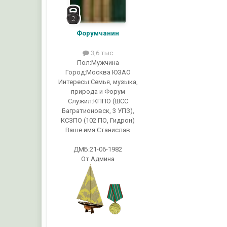
Форумчанин
3,6 тыс
Пол:
Мужчина
Город:
Москва ЮЗАО
Интересы:
Семья, музыка,
природа и Форум
Служил:
КППО (ШСС
Багратионовск, 3 УПЗ),
КСЗПО (102 ПО, Гидрон)
Ваше имя:
Станислав
ДМБ:21-06-1982
От Админа