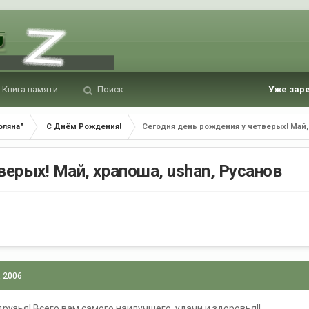
Книга памяти
Поиск
Уже зар
оляна"
С Днём Рождения!
Сегодня день рождения у четверых! Май,
верых! Май, храпоша, ushan, Русанов
, 2006
рузья! Всего вам самого наилучшего, удачи и здоровья!!