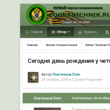
Главная
Обзор
Правила
Главная
Флейм пограничников
Кабак "Зелёная П
Сегодня день рождения у чет
Автор
Локтионов Олег
28 октября, 2006
в
С Днём Рождения!
Локтионов Олег
Опубликовано
28 октября
С днем рождения вас, д