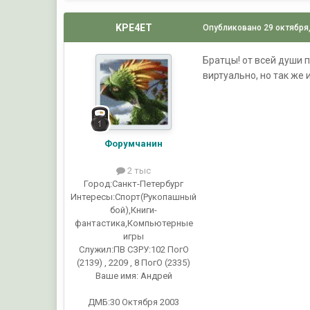
KPE4ET
Опубликовано
29 октября
Братцы! от всей души 
виртуально, но так же 
Форумчанин
2 тыс
Город:
Санкт-Петербург
Интересы:
Спорт(Рукопашный
бой),Книги-
фантастика,Компьютерные
игры
Служил:
ПВ СЗРУ:102 ПогО
(2139) , 2209 , 8 ПогО (2335)
Ваше имя:
Андрей
ДМБ:30 Октября 2003