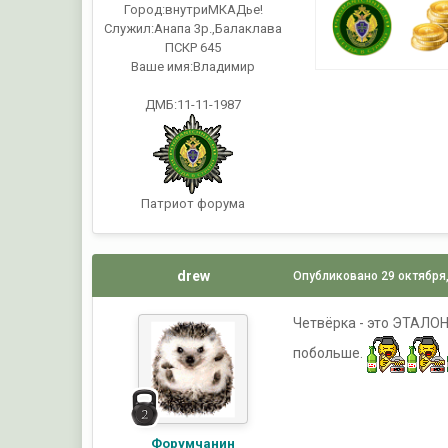
Город:
внутриМКАДье!
Служил:
Анапа 3р.,Балаклава
ПСКР 645
Ваше имя:
Владимир
ДМБ:11-11-1987
Патриот форума
drew
Опубликовано
29 октября
Четвёрка - это ЭТАЛОН.
побольше.
Форумчанин