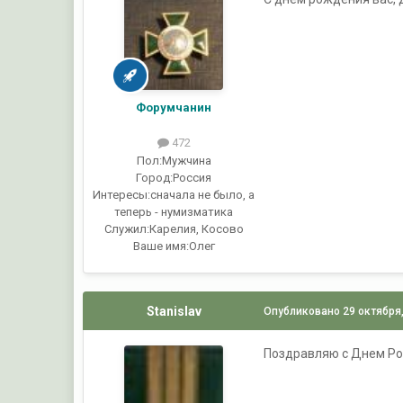
Форумчанин
472
Пол:
Мужчина
Город:
Россия
Интересы:
сначала не было, а
теперь - нумизматика
Служил:
Карелия, Косово
Ваше имя:
Олег
Stanislav
Опубликовано
29 октября
Поздравляю с Днем Рож