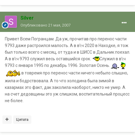
Silver
Опубликовано
21 мая, 2007
Привет Всем Погранцам. Да уж, прочитав про перенос части
9793 даже растроился малость. А в в\ч 2020 в Находке, я тож
был только всего с месяц, от туда и в ШИСС в Дальник поехал.
А в в\ч 9793 служил весь оставшийся срок.
Служил в в\ч
9793 с января 1995 по декабрь 1996. Золотая Осень.
в товремя про перенос части ничего небыло слышно,
жила и бодрствовала. А то что холодина была зимой в
казармах это факт, дак заколила наоборот, никто не умер. А
на счет дедовщины это уж слишком, воспитательный процесс
не более.
Цитата