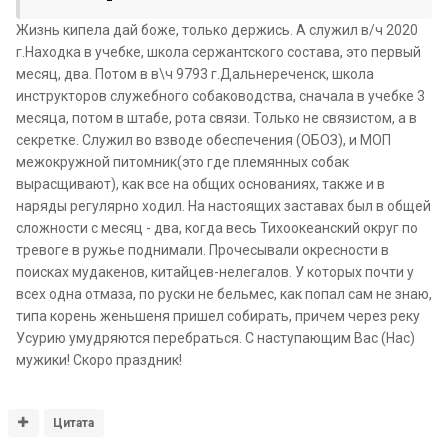
Жизнь кипела дай боже, только держись. А служил в/ч 2020
г.Находка в учебке, школа сержантского состава, это первый
месяц, два. Потом в в\ч 9793 г.Дальнереченск, школа
инструкторов служебного собаководства, сначала в учебке 3
месяца, потом в штабе, рота связи. Только не связистом, а в
секретке. Служил во взводе обеспечения (ОБОЗ), и МОП
межокружной питомник(это где племянных собак
вырасщивают), как все на общих основаниях, также и в
наряды регулярно ходил. На настоящих заставах был в общей
сложности с месяц - два, когда весь Тихоокеанский округ по
тревоге в ружье поднимали. Прочесывали окресности в
поисках мудакенов, китайцев-нелегалов. У которых почти у
всех одна отмаза, по руски не бельмес, как попал сам не знаю,
типа корень женьшеня пришел собирать, причем через реку
Усурию умудряются перебраться. С наступающим Вас (Нас)
мужики! Скоро праздник!
Цитата