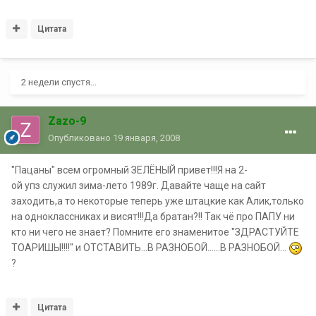
Цитата
2 недели спустя...
Zazo-9
Опубликовано
19 января, 2008
"Пацаны" всем огромный ЗЕЛЁНЫЙ привет!!!Я на 2-
ой упз служил зима-лето 1989г. Давайте чаще на сайт
заходить,а то некоторые теперь уже штацкие как Алик,только
на одноклассниках и висят!!!Да братан?!! Так чё про ПАПУ ни
кто ни чего не знает? Помните его знаменитое "ЗДРАСТУЙТЕ
ТОАРИШЫ!!!!" и ОТСТАВИТЬ...В РАЗНОБОЙ......В РАЗНОБОЙ...
?
Цитата