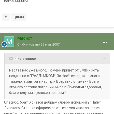
пограничники!
Цитата
Мясист
Опубликовано
29 мая, 2007
nikola сказал:
Ребята нас уже много, Тюмени привет от 3 упз и хоть
поздно но с ПРАЗДНИКОМ!!! За Нас!!! сегодня немного
тяжело, а завтра в наряд. и Всеравно от имени Всего
личного состава пограничников г. Приволья здоровья,
благополучия и успехов во всем!!!
Спасибо, брат. Хочется добрым словом вспомнить "Папу"
Липского. Столько афоризмов от него услышал за время
службы, что по прошествии 20 лет, как вспомню, так снова