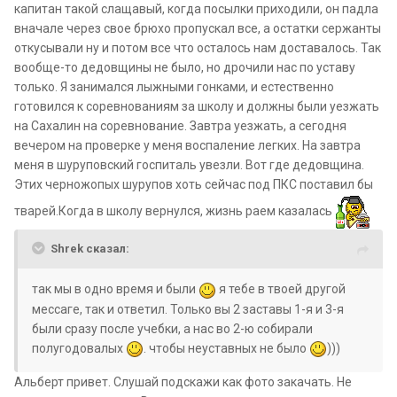
капитан такой слащавый, когда посылки приходили, он падла
вначале через свое брюхо пропускал все, а остатки сержанты
откусывали ну и потом все что осталось нам доставалось. Так
вообще-то дедовщины не было, но дрочили нас по уставу
только. Я занимался лыжными гонками, и естественно
готовился к соревнованиям за школу и должны были уезжать
на Сахалин на соревнование. Завтра уезжать, а сегодня
вечером на проверке у меня воспаление легких. На завтра
меня в шуруповский госпиталь увезли. Вот где дедовщина.
Этих черножопых шурупов хоть сейчас под ПКС поставил бы
тварей.Когда в школу вернулся, жизнь раем казалась
Shrek сказал:
так мы в одно время и были
я тебе в твоей другой
мессаге, так и ответил. Только вы 2 заставы 1-я и 3-я
были сразу после учебки, а нас во 2-ю собирали
полугодовалых
. чтобы неуставных не было
)))
Альберт привет. Слушай подскажи как фото закачать. Не