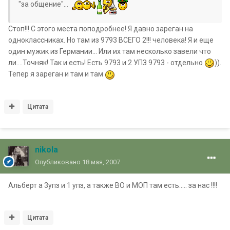
"за общение"...
Стоп!!! С этого места поподробнее! Я давно зареган на
одноклассниках. Но там из 9793 ВСЕГО 2!!! человека! Я и еще
один мужик из Германии... Или их там несколько завели что
ли....Точняк! Так и есть! Есть 9793 и 2 УПЗ 9793 - отдельно
)).
Тепер я зареган и там и там
Цитата
nikola
Опубликовано
18 мая, 2007
Альберт а 3упз и 1 упз, а также ВО и МОП там есть..... за нас !!!!
Цитата