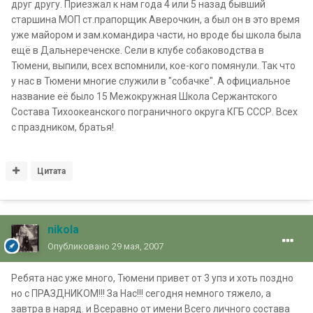
друг другу. Приезжал к нам года 4 или 5 назад бывший
старшина МОП ст.прапорщик Аверочкин, а был он в это время
уже майором и зам.командира части, но вроде бы школа была
ещё в Дальнереченске. Сели в клубе собаководства в
Тюмени, выпили, всех вспомнили, кое-кого помянули. Так что
у нас в Тюмени многие служили в "собачке". А официальное
название её было 15 Межокружная Школа Сержантского
Состава Тихоокеанского пограничного округа КГБ СССР. Всех
с праздником, братья!
Цитата
nikola
Опубликовано
29 мая, 2007
Ребята нас уже много, Тюмени привет от 3 упз и хоть поздно
но с ПРАЗДНИКОМ!!! За Нас!!! сегодня немного тяжело, а
завтра в наряд. и Всеравно от имени Всего личного состава