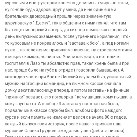
курсовым и инструктором конечно делились, хмырь не жали,
ну гоняли будь здоров, друг у меня, да и не один еще и
брательник двоюродный прошли через знаменитую
шуруповскую " Десну", так в общении с ними понял, что там
был еще пионерский лагерь, до сих пор помню как в первый
день выпускных экзаменов, после утреннего кормления, что-
то курсовым не понравилось и "застава к бою" , а под ногами
лужа.... но положение приняли мгновенно, на строевом стояли
в мокрых комках, но чистых. Учили как надо, а вот насчет
госпиталя в Лазо ты абсалютно прав, такая хрень была и при
нас, проще было на губе в отряде ( говорили бывавшие). А
командир части при Вас не Липский случаем был, уникальный
мужик- настоящий командир, на лыжном кроссе сначала
дочку десятиклассницу вперед, а потом заставы- на финише
"пряники" раздает, его поговорка-" кому шишки, кому пышки, а
кому гаупвахта. А вообще 3 застава у нас класная была,
подвальчик в классе службы был, альбом с фото каждого
курса и если память не изменяет велся с начала 80-х годов,
каждый выпуск своя история, после нашего призыва наш
курсовой Славка Грудьев с медалью ушел (ребята писали).