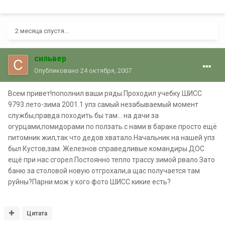
2 месяца спустя...
сильвер
Опубликовано
24 октября, 2007
Всем привет!пополнил ваши ряды.Проходил учебку ШИСС
9793 лето-зима 2001.1 упз самый незабываемый момент
службы,правда походить бы там... на дачи за
огурцами,помидорами по ползать.с нами в бараке просто ещё
питомник жил,так что дедов хватало.Начальник на нашей упз
был Кустов,зам. Железнов справедливые командиры.ДОС
ещё при нас сгорел.Постоянно тепло трассу зимой рвало.Зато
баню за столовой новую отгрохали,а щас получается там
руйны?Парни мож у кого фото ШИСС кикие есть?
Цитата