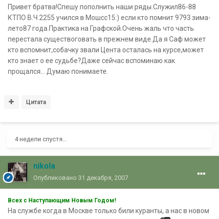
Привет братва!Спешу пополнить наши ряды.Служил86-88
КТПО В.Ч 2255 учился в Мошсс15:) если кто помнит 9793 зима-
лето87 года.Практика на Графской.Очень жаль что часть
перестала существоговать в прежнем виде.Да я Саф может
кто вспомнит,собачку звали Цента осталась на курсе,может
кто знает о ее судьбе?Даже сейчас вспоминаю как
прощался... Думаю понимаете.
Цитата
4 недели спустя...
nikola
Опубликовано
31 декабря, 2007
Всех с Наступающим Новым Годом!
На службе когда в Москве только били куранты, а нас в новом