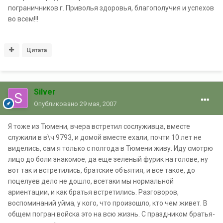
пограничников г. Приволья здоровья, благополучия и успехов
во всем!!!
Цитата
Silver
Опубликовано
29 мая, 2007
Я тоже из Тюмени, вчера встретил сослуживца, вместе
служили в в\ч 9793, и домой вместе ехали, почти 10 лет не
виделись, сам я только с полгода в Тюмени живу. Иду смотрю
лицо до боли знакомое, да еще зеленый фурик на голове, ну
вот так и встретились, братские объятия, и все такое, до
поцелуев дело не дошло, всетаки мы нормальной
ариентации, и как братья встретились. Разговоров,
воспоминаний уйма, у кого, что произошло, кто чем живет. В
общем погран войска это на всю жизнь. С праздником братья-