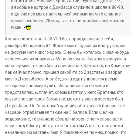
встретится ( Новосиб, Урал, Алтай, Чукотка где вы???? ),
а вообще нас трое с Донбасса служило в школе в 88-90,
и до сих пор мы с настольгией вспоминаем то славное
время, особенно 28 мая, так что не теряйся если можеш
пиши.
Колян привет! я на 3-ей УПЗ был, правда раньше тебя,
декабрь 83 по июнь 84. Жалко моих годков из инструкторов
на форуме нет никого здесь. Очень бы хотелось с кем-нибудь
пересечься из знакомых.Меня потом на Чукотку закинули, а
собачку мою, т.к она была приписана к Камчатке, на Камчатку.
Как сейчас помню, пришел какой-то со 2 заставы и забрал
моего Джульбарса. А он бедняга идет упирается всеми
четыремя лапами,скулит, оборачивается на меня и
представляешь, плачет, слезы катятся у него.Братаны, кто
служил на заставах Камчатки, может у вас на заставе был
Джульбарс. Он "восточка"горячий работал на 5 баллов, 5- 6
часовой отрабатывал также на 5 баллов. Если шел на
задержание, то вначале сбивал на хрен с ног человека,т.к
весил под 60кг и работал с перехватом.А кто в твое время
начальником заставы был. Я фамилию не помню, помню что