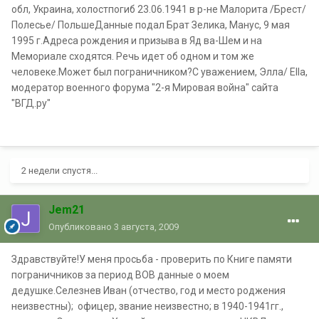
обл, Украина, холостпогиб 23.06.1941 в р-не Малорита /Брест/
Полесье/ ПольшеДанные подал Брат Зелика, Манус, 9 мая
1995 г.Адреса рождения и призыва в Яд ва-Шем и на
Мемориале сходятся. Речь идет об одном и том же
человеке.Может был пограничником?С уважением, Элла/ Ella,
модератор военного форума "2-я Мировая война" сайта
"ВГД.ру"
2 недели спустя...
Jem21
Опубликовано
3 августа, 2009
Здравствуйте!У меня просьба - проверить по Книге памяти
пограничников за период ВОВ данные о моем
дедушке.Селезнев Иван (отчество, год и место роджения
неизвестны); офицер, звание неизвестно; в 1940-1941гг.,