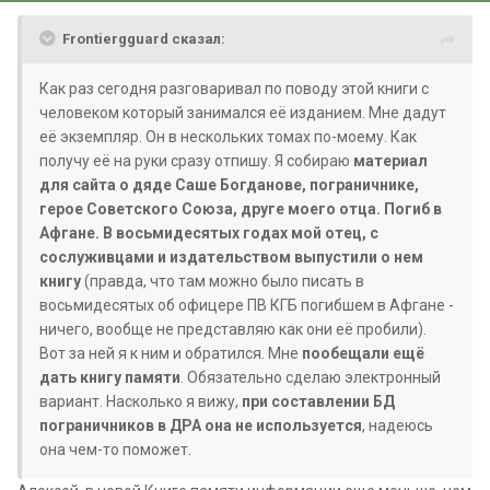
Frontiergguard сказал:
Как раз сегодня разговаривал по поводу этой книги с
человеком который занимался её изданием. Мне дадут
её экземпляр. Он в нескольких томах по-моему. Как
получу её на руки сразу отпишу. Я собираю
материал
для сайта о дяде Саше Богданове, пограничнике,
герое Советского Союза, друге моего отца. Погиб в
Афгане. В восьмидесятых годах мой отец, с
сослуживцами и издательством выпустили о нем
книгу
(правда, что там можно было писать в
восьмидесятых об офицере ПВ КГБ погибшем в Афгане -
ничего, вообще не представляю как они её пробили).
Вот за ней я к ним и обратился. Мне
пообещали ещё
дать книгу памяти
. Обязательно сделаю электронный
вариант. Насколько я вижу,
при составлении БД
пограничников в ДРА она не используется
, надеюсь
она чем-то поможет.