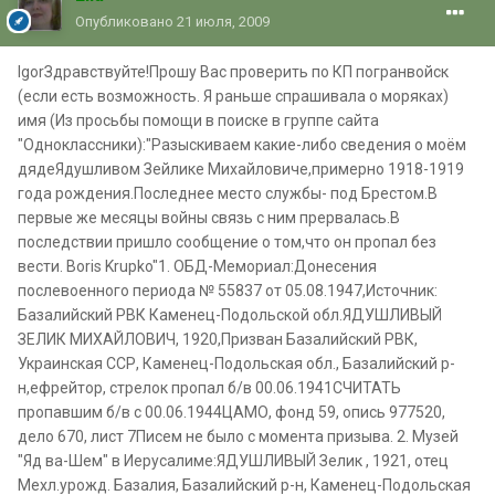
Опубликовано
21 июля, 2009
IgorЗдравствуйте!Прошу Вас проверить по КП погранвойск
(если есть возможность. Я раньше спрашивала о моряках)
имя (Из просьбы помощи в поиске в группе сайта
"Одноклассники):"Разыскиваем какие-либо сведения о моём
дядеЯдушливом Зейлике Михайловиче,примерно 1918-1919
года рождения.Последнее место службы- под Брестом.В
первые же месяцы войны связь с ним прервалась.В
последствии пришло сообщение о том,что он пропал без
вести. Boris Krupko"1. ОБД-Мемориал:Донесения
послевоенного периода № 55837 от 05.08.1947,Источник:
Базалийский РВК Каменец-Подольской обл.ЯДУШЛИВЫЙ
ЗЕЛИК МИХАЙЛОВИЧ, 1920,Призван Базалийский РВК,
Украинская ССР, Каменец-Подольская обл., Базалийский р-
н,ефрейтор, стрелок пропал б/в 00.06.1941СЧИТАТЬ
пропавшим б/в с 00.06.1944ЦАМО, фонд 59, опись 977520,
дело 670, лист 7Писем не было с момента призыва. 2. Музей
"Яд ва-Шем" в Иерусалиме:ЯДУШЛИВЫЙ Зелик , 1921, отец
Мехл.урожд. Базалия, Базалийский р-н, Каменец-Подольская