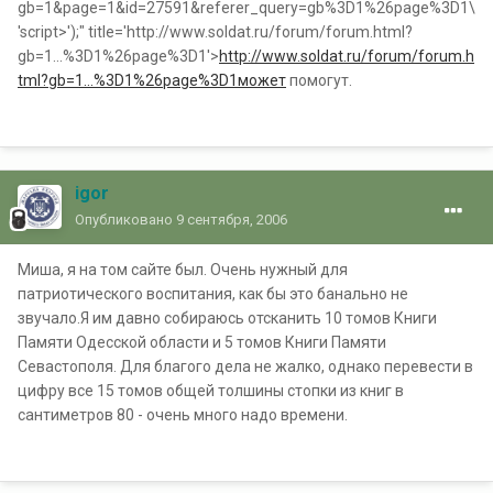
gb=1&page=1&id=27591&referer_query=gb%3D1%26page%3D1\
'script>');" title='http://www.soldat.ru/forum/forum.html?
gb=1...%3D1%26page%3D1'>
http://www.soldat.ru/forum/forum.h
tml?gb=1...%3D1%26page%3D1может
помогут.
igor
Опубликовано
9 сентября, 2006
Миша, я на том сайте был. Очень нужный для
патриотического воспитания, как бы это банально не
звучало.Я им давно собираюсь отсканить 10 томов Книги
Памяти Одесской области и 5 томов Книги Памяти
Севастополя. Для благого дела не жалко, однако перевести в
цифру все 15 томов общей толшины стопки из книг в
сантиметров 80 - очень много надо времени.