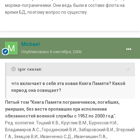
моряки-пограничники. Они ведь были в составе флота на
время БД, поэтому вопрос по существу.
Michael
Опубликовано
6 сентября, 2006
igor сказал:
что включает в себя эта новая Книга Памяти? Какой
период она освещает?
Пятый том "Книга Памяти пограничников, погибших,
умерших, без вести пропавших при исполнении
обязанностей военной службы с 1952 по 2000 год
".
Ред. коллегия: Тоцкий К.В., Круглик В.М., Бурносов Н.И.,
Владимиров А.С., Городинский В.И., Забаровский В.И., Згерский
Г.А., Земцов В.И., Иванченко С.Д., Иванчишин П.А.,