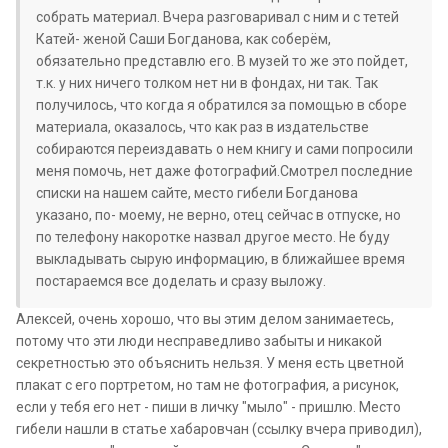
собрать материал. Вчера разговаривал с ним и с тетей
Катей- женой Саши Богданова, как соберём,
обязательно представлю его. В музей то же это пойдет,
т.к. у них ничего толком нет ни в фондах, ни так. Так
получилось, что когда я обратился за помощью в сборе
материала, оказалось, что как раз в издательстве
собираются переиздавать о нем книгу и сами попросили
меня помочь, нет даже фотографий.Смотрел последние
списки на нашем сайте, место гибели Богданова
указано, по- моему, не верно, отец сейчас в отпуске, но
по телефону накоротке назвал другое место. Не буду
выкладывать сырую информацию, в ближайшее время
постараемся все доделать и сразу выложу.
Алексей, очень хорошо, что вы этим делом занимаетесь,
потому что эти люди несправедливо забыты и никакой
секретностью это объяснить нельзя. У меня есть цветной
плакат с его портретом, но там не фотография, а рисунок,
если у тебя его нет - пиши в личку "мыло" - пришлю. Место
гибели нашли в статье хабаровчан (ссылку вчера приводил),