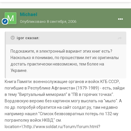
Michael
Опубликовано
8 сентября, 2006
igor сказал:
Подскажите, я электронный вариант этих книг есть?
Насколько я понимаю, по прошествии лет их оригиналы
достать практически невозможно, тем более на
Украине.
Книга Памяти: военнослужащие органов и войск КГБ СССР,
погибшие в Республике Афганистан (1979-1989) - есть, зайди
в тему "Виртуальный мемориал" в "ПВ в горячих точках".
Вордовскую версию без картинок могу выслать на "мыло". А
по др. попробуй обратится на сайт солдат.ру, там недавно
например нашел "Список безвозвратных потерь по 132-му
погранполку войск НКВД" см.
location=\'http://www.soldat.ru/forum/forum.html?