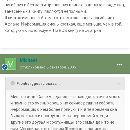
погибших и без вести пропавших воинах, а данные о ряде лиц,
занесенных в Книгу, являются неполными.
Я листал именно 5-й том, т.к. в него включены погибшие в
Афгане. Информация очень краткая, еще меньше, чем в той,
которую мы используем. По ВОВ книгу не смотрел.
Michael
Опубликовано
6 сентября, 2006
Frontiergguard сказал:
Миша, о дяде Саше Богданове, я знаю достаточно много
и помню его очень хорошо, но сейчас решили собрать
информацию о нем более полную, т.к. в те времена она
была закрыта и правду знает наверное мой отец и
другие его друзья и сослуживцы, его семья да и то не
всю. Мы сейчас с его сыном Женей договорились