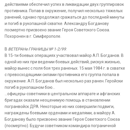
действиями обеспечил успех в ликвидации двух группировок
противника. Попав в окружение, получил несколько тяжелых
ранений, однако продолжал сражаться до последней минуты
и погиб в рукопашной схватке. Александру Богданову
посмертно присвоено звание Героя Советского Союза.
Похоронен в г. Симферополе.
В
ВЕТЕРАНе ГРАНИЦЫ № 1-2/99
:
В 15-ти боевых операциях участвовал майор А.П. Богданов. В
одной из них при ведении боевых действий, рискуя жизнью,
майор вынес с поля боя трех раненых. 15 мая 1984 г. в схватке
с превосходящими силами противника его группа попала в
окружение. А.П. Богданов был несколько раз ранен. Геройски
погиб в рукопашном бою...
...офицеры-советники в центральном аппарате и афганских
бригадах оказали неоценимую помощь в становлении
погранвойск ДРА. Некоторые из них совершили подвиги,
награждены боевыми орденами и медалями, а майору А.
Богданову было присвоено звание Героя Советского Союза
(посмертно). Будучи советником командира пограничной