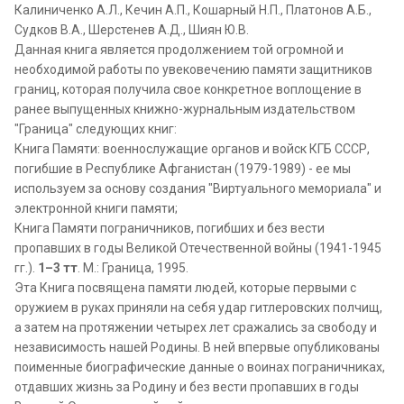
Калиниченко А.Л., Кечин А.П., Кошарный Н.П., Платонов А.Б.,
Судков В.А., Шерстенев А.Д., Шиян Ю.В.
Данная книга является продолжением той огромной и
необходимой работы по увековечению памяти защитников
границ, которая получила свое конкретное воплощение в
ранее выпущенных книжно-журнальным издательством
"Граница" следующих книг:
Книга Памяти: военнослужащие органов и войск КГБ СССР,
погибшие в Республике Афганистан (1979-1989) - ее мы
используем за основу создания "Виртуального мемориала" и
электронной книги памяти;
Книга Памяти пограничников, погибших и без вести
пропавших в годы Великой Отечественной войны (1941-1945
гг.).
1–3 тт
. М.: Граница, 1995.
Эта Книга посвящена памяти людей, которые первыми с
оружием в руках приняли на себя удар гитлеровских полчищ,
а затем на протяжении четырех лет сражались за свободу и
независимость нашей Родины. В ней впервые опубликованы
поименные биографические данные о воинах пограничниках,
отдавших жизнь за Родину и без вести пропавших в годы