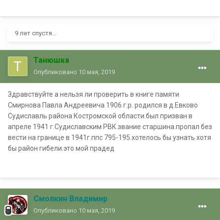
9 лет спустя...
Танюшка
Опубликовано
10 мая, 2019
Здравствуйте а нельзя ли проверить в книге памяти
Смирнова Павла Андреевича 1906 г.р. родился в д.Евково
Судиславль района Костромской области.был призван в
апреле 1941 г.Судиславским РВК.звание старшина.пропал без
вести на границе в 1941г.ппс 795-195.хотелось бы узнать хотя
бы район гибели.это мой прадед
Смолкин Владимир
Опубликовано
10 мая, 2019