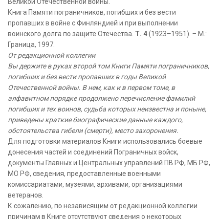
Великой Отечественной войны.
Книга Памяти пограничников, погибших и без вести
пропавших в войне с Финляндией и при выполнении
воинского долга по защите Отечества.
Т. 4
(1923–1951). – М.:
Граница, 1997.
От редакционной коллегии
Вы держите в руках второй том Книги Памяти пограничников,
погибших и без вести пропавших в годы Великой
Отечественной войны. В нем, как и в первом томе, в
алфавитном порядке продолжено перечисление фамилий
погибших и тех воинов, судьба которых неизвестна и поныне,
приведены краткие биографические данные каждого,
обстоятельства гибели (смерти), место захоронения.
Для подготовки материалов Книги использовались боевые
донесения частей и соединений Пограничных войск,
документы Главных и Центральных управлений ПВ РФ, МБ РФ,
МО РФ, сведения, предоставленные военными
комиссариатами, музеями, архивами, организациями
ветеранов.
К сожалению, по независящим от редакционной коллегии
причинам в Книге отсутствуют сведения о некоторых