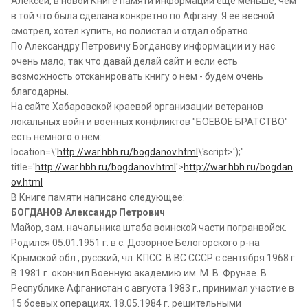
Алексей, в новой Книге памяти информации еще меньше, чем
в той что была сделана конкретно по Афгану. Я ее весной
смотрел, хотел купить, но полистал и отдал обратно.
По Александру Петровичу Богданову информации и у нас
очень мало, так что давай делай сайт и если есть
возможность отсканировать книгу о нем - будем очень
благодарны.
На сайте Хабаровской краевой организации ветеранов
локальных войн и военных конфликтов "БОЕВОЕ БРАТСТВО"
есть немного о нем:
location=\'
http://war.hbh.ru/bogdanov.html
\'script>');"
title='
http://war.hbh.ru/bogdanov.html
'>
http://war.hbh.ru/bogdan
ov.html
В Книге памяти написано следующее:
БОГДАНОВ Александр Петрович
Майор, зам. начальника штаба воинской части погранвойск.
Родился 05.01.1951 г. в с. Дозорное Белогорского р-на
Крымской обл., русский, чл. КПСС. В ВС СССР с сентября 1968 г.
В 1981 г. окончил Военную академию им. М. В. Фрунзе. В
Республике Афганистан с августа 1983 г., принимал участие в
15 боевых операциях. 18.05.1984 г. решительными