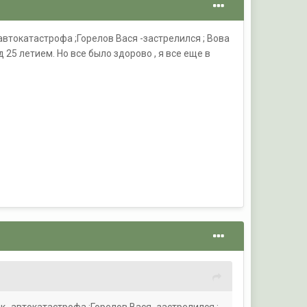
-автокатастрофа ;Горелов Вася -застрелился ; Вова
25 летием. Но все было здорово , я все еще в
ик -автокатастрофа ;Горелов Вася -застрелился ;