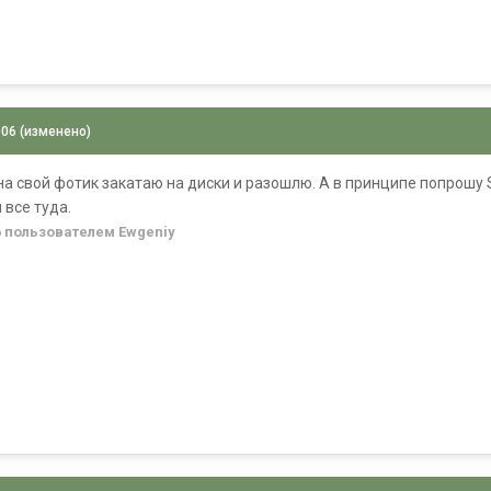
006
(изменено)
на свой фотик закатаю на диски и разошлю. А в принципе попрошу S
 все туда.
6
пользователем Ewgeniy