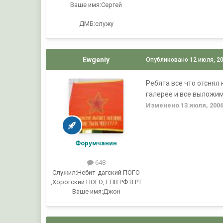
Ваше имя:
Сергей
ДМБ:служу
Ewgeniy
Опубликовано
12 июля, 2
Ребята все что отснял 
галерее и все выложим
Изменено
13 июля, 200
Форумчанин
648
Служил:
Небит-дагский ПОГО
,Хорогский ПОГО, ГПВ РФ В РТ
Ваше имя:
Джон