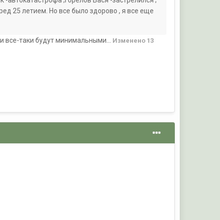
ед 25 летием. Но все было здорово , я все еще
и все-таки будут минимальными...
Изменено
13