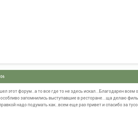
006
шел этот форум...а то все где то не здесь искал....Благодарен всем
.особливо запомнились выступавшие в ресторане....ща делаю фильме
тправкой надо подумать как...всем еще раз привет и спасибо за тусо