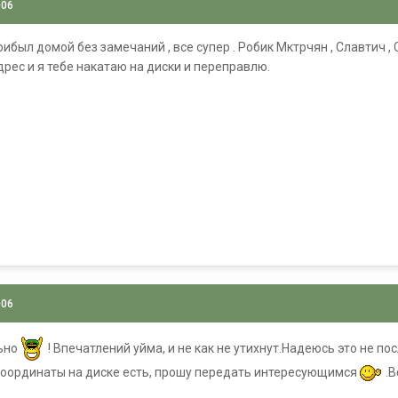
006
был домой без замечаний , все супер . Робик Мктрчян , Славтич ,
дрес и я тебе накатаю на диски и переправлю.
006
льно
! Впечатлений уйма, и не как не утихнут.Надеюсь это не 
координаты на диске есть, прошу передать интересующимся
.В