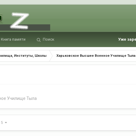
Книга памяти
Поиск
Уже зар
чилища, Институты, Школы
Харьковское Высшее Военное Училище Тыла
ное Училище Тыла
з 5