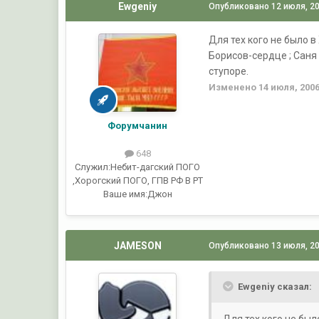
Ewgeniy
Опубликовано
12 июля, 2
Для тех кого не было в
Борисов-сердце ; Саня 
ступоре.
Изменено
14 июля, 200
Форумчанин
648
Служил:
Небит-дагский ПОГО
,Хорогский ПОГО, ГПВ РФ В РТ
Ваше имя:
Джон
JAMESON
Опубликовано
13 июля, 2
Ewgeniy сказал:
Для тех кого не был