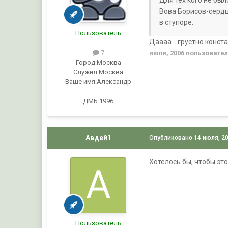
Вова Борисов-сердце
в ступоре.
Пользователь
Даааа....грустно конст
7
июля, 2006
пользовате
Город:
Москва
Служил:
Москва
Ваше имя:
Александр
ДМБ:1996
Авдей1
Опубликовано
14 июля, 2
Хотелось бы, чтобы это
Пользователь