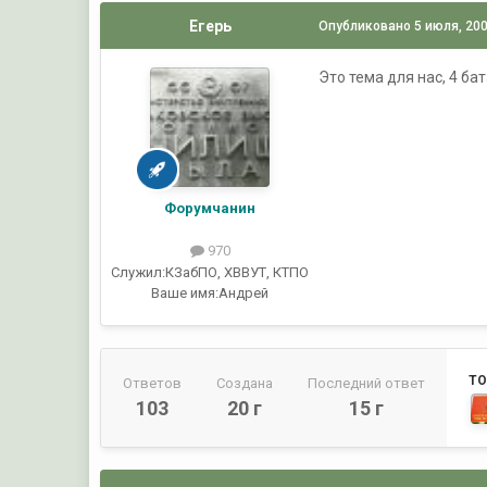
Егерь
Опубликовано
5 июля, 20
Это тема для нас, 4 б
Форумчанин
970
Служил:
КЗабПО, ХВВУТ, КТПО
Ваше имя:
Андрей
ТО
Ответов
Создана
Последний ответ
103
20 г
15 г