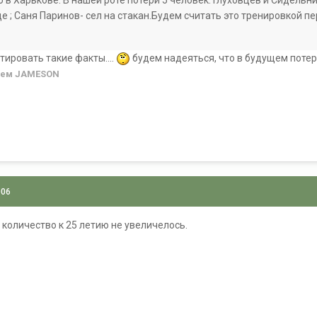
 ; Саня Паринов- сел на стакан.Будем считать это тренировкой пер
атировать такие факты....
будем надеяться, что в будущем потер
лем JAMESON
006
 количество к 25 летию не увеличелось.