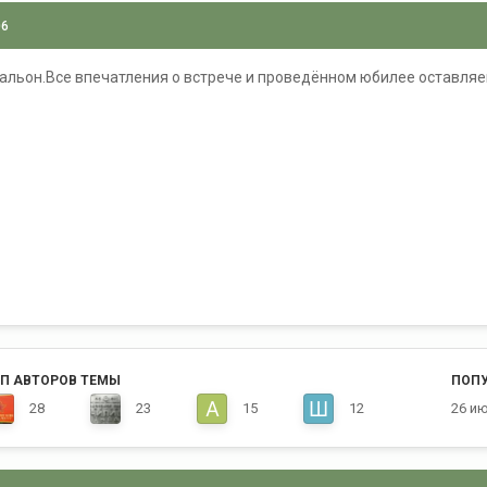
06
атальон.Все впечатления о встрече и проведённом юбилее оставляе
П АВТОРОВ ТЕМЫ
ПОП
28
23
15
12
26 и