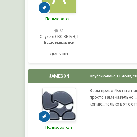
Пользователь
63
Служил:
СКО ВВ МВД
Ваше имя:
авдей
ДМБ:2001
JAMESON
Опубликовано
11 июля, 2
Всем привет!Вот и я на
просто замечательно...
копию...только вот с о
Пользователь