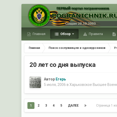
Главная
Обзор
Правила
Главная
Поиск сослуживцев и однокурсников
У
20 лет со дня выпуска
Автор
Егерь
5 июля, 2006
в
Харьковское Высшее Воен
1
2
3
4
5
ДАЛЕЕ
Страница 1 и