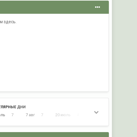
м здесь.
УЛЯРНЫЕ ДНИ
юль
7
7 авг
7
20 июль
4
14 июль
4