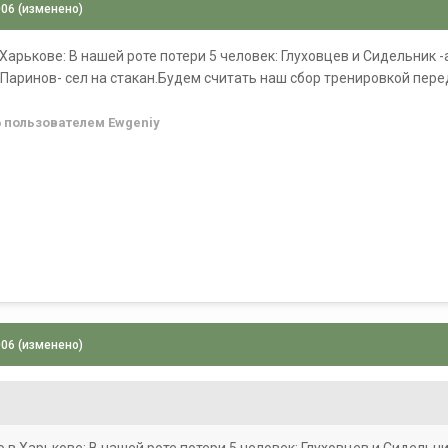
006
(изменено)
 Харькове: В нашей роте потери 5 человек: Глуховцев и Сидельник 
Паринов- сел на стакан.Будем считать наш сбор тренировкой перед 
6
пользователем Ewgeniy
006
(изменено)
о в Харькове: В нашей роте потери 5 человек: Глуховцев и Сидельн