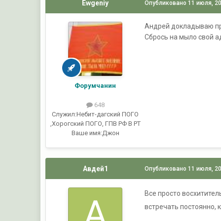
Ewgeniy
Опубликовано
11 июля, 2
Андрей докладываю при
Сбрось на мыло свой а
Форумчанин
648
Служил:
Небит-дагский ПОГО
,Хорогский ПОГО, ГПВ РФ В РТ
Ваше имя:
Джон
Авдей1
Опубликовано
11 июля, 2
Все просто восхитите
встречать постоянно, 