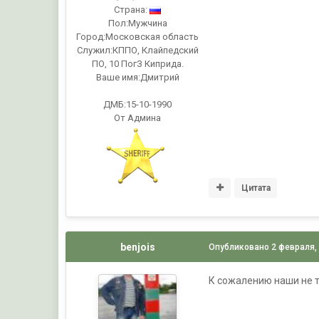
Страна:
Пол:
Мужчина
Город:
Московская область
Служил:
КППО, Клайпедский
ПО, 10 ПогЗ Киприда.
Ваше имя:
Дмитрий
ДМБ:15-10-1990
От Админа
Цитата
benjois
Опубликовано
2 февраля,
К сожалению наши не та