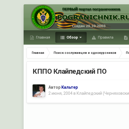
Главная
Обзор
Правила
Главная
Поиск сослуживцев и однокурсников
П
КППО Клайпедский ПО
Автор
Кальтер
2 июня, 2004
в
Клайпедский (Черняховски