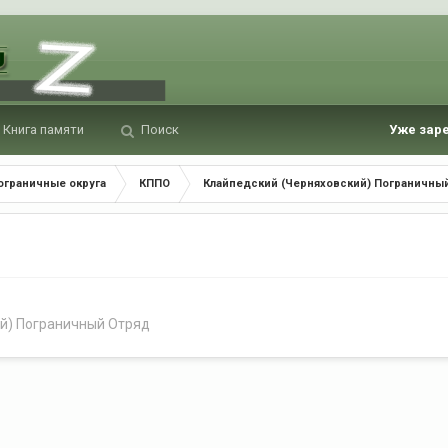
Книга памяти
Поиск
Уже зар
ограничные округа
КППО
Клайпедский (Черняховский) Пограничны
й) Пограничный Отряд