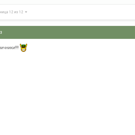
ница 12 из 12
13
ичники!!!!