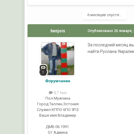
6 месяцев спустя...
benjois
Опубликовано
26 января,
За последний месяц в
найти Руслана Умралим
Форумчанин
5,7 тыс
Пол:
Мужчина
Город:
Таллин,Эстония
Служил:
КППО 6ПО 9ПЗ
Ваше имя:
Владимир
ДМБ:06.1991.
От Админа