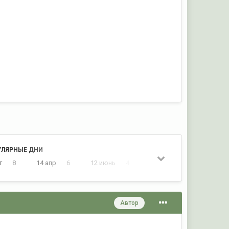
УЛЯРНЫЕ ДНИ
г
8
14 апр
6
12 июнь
4
4 сент
4
Автор