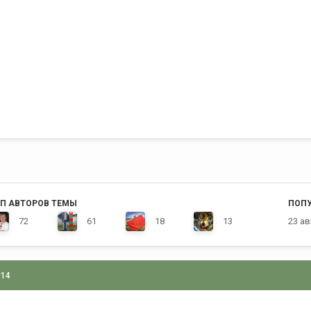
П АВТОРОВ ТЕМЫ
ПОП
72
61
18
13
23 ав
014