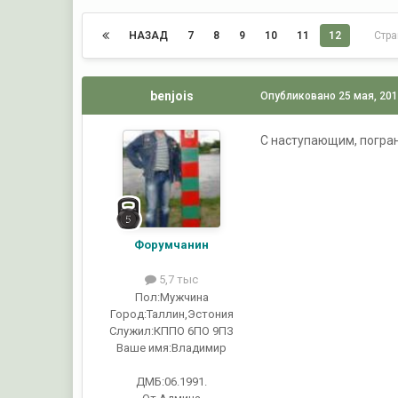
НАЗАД
7
8
9
10
11
12
Стра
benjois
Опубликовано
25 мая, 20
С наступающим, погран
Форумчанин
5,7 тыс
Пол:
Мужчина
Город:
Таллин,Эстония
Служил:
КППО 6ПО 9ПЗ
Ваше имя:
Владимир
ДМБ:06.1991.