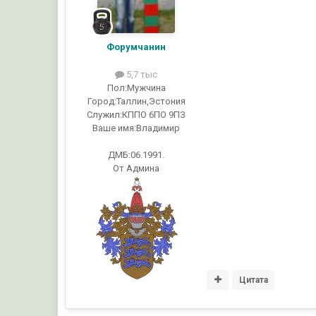
Форумчанин
5,7 тыс
Пол:
Мужчина
Город:
Таллин,Эстония
Служил:
КППО 6ПО 9ПЗ
Ваше имя:
Владимир
ДМБ:06.1991.
От Админа
Цитата