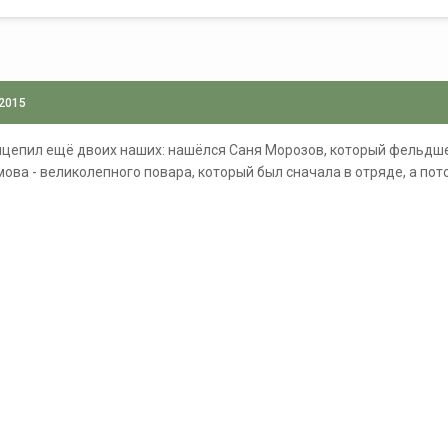
 2015
ыцепил ещё двоих наших: нашёлся Саня Морозов, который фельдше
ова - великолепного повара, который был сначала в отряде, а пот