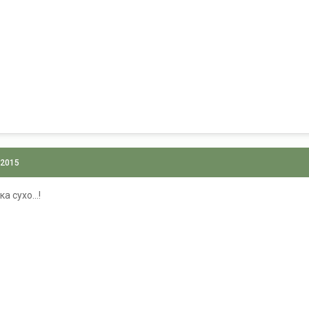
 2015
а сухо...!