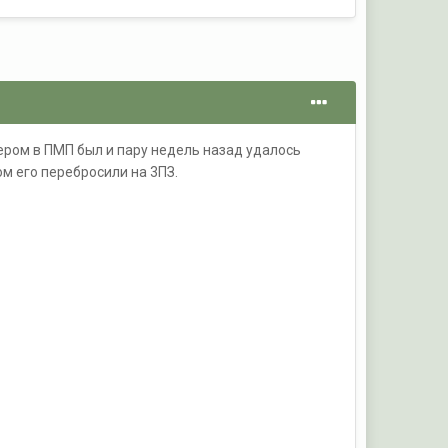
ром в ПМП был и пару недель назад удалось
ом его перебросили на 3ПЗ.