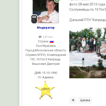
фото 28 мая 2013 года
Сослуживцы по 10 ПогЗ
Дальний ПТН "Киприды"
Модератор
1,8 тыс
Страна:
Пол:
Мужчина
Город:
Московская область
Служил:
КППО, Клайпедский
ПО, 10 ПогЗ Киприда.
Ваше имя:
Дмитрий
ДМБ:15-10-1990
От Админа
Цитата