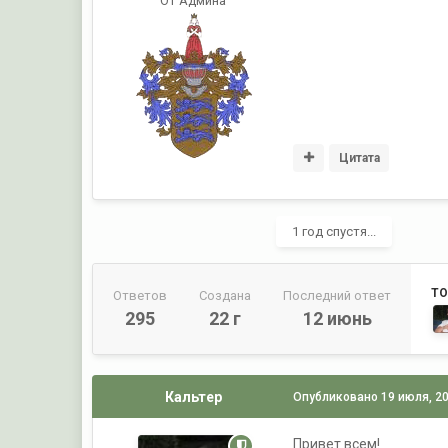
От Админа
Цитата
1 год спустя...
ТО
Ответов
Создана
Последний ответ
295
22 г
12 июнь
Кальтер
Опубликовано
19 июля, 2
Привет всем!