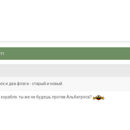
011
к и два флага - старый и новый.
м корабля. ты же не будешь против Альбатроса?