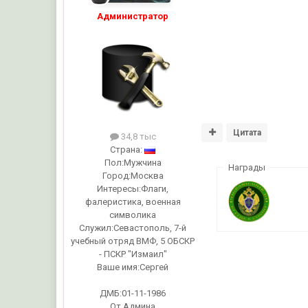
Администратор
Цитата
34,8 тыс
Страна:
Пол:
Мужчина
Награды
Город:
Москва
Интересы:
Флаги,
фалеристика, военная
символика
Служил:
Севастополь, 7-й
учебный отряд ВМФ, 5 ОБСКР
- ПСКР "Измаил"
Ваше имя:
Сергей
ДМБ:01-11-1986
От Админа