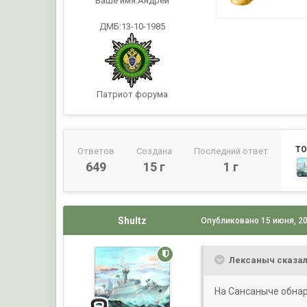
Ваше имя:
Андрей
ДМБ:13-10-1985
Патриот форума
ТО
Ответов
Создана
Последний ответ
649
15 г
1 г
Shultz
Опубликовано
15 июня, 2
Лексаныч сказал
На Сансаныче обна