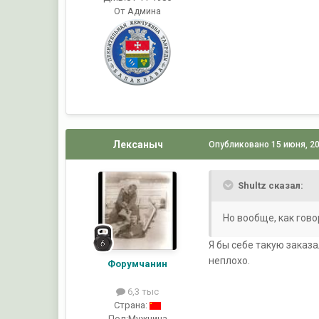
От Админа
Лексаныч
Опубликовано
15 июня, 2
Shultz сказал:
Но вообще, как гово
Я бы себе такую заказа
неплохо.
Форумчанин
6,3 тыс
Страна:
Пол:
Мужчина