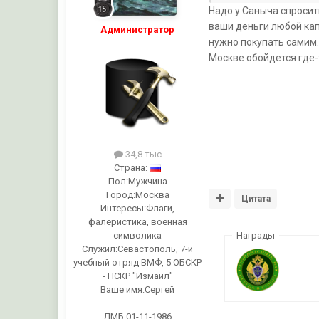
Надо у Саныча спросить.
ваши деньги любой кап
Администратор
нужно покупать самим. 
Москве обойдется где-
34,8 тыс
Страна:
Пол:
Мужчина
Город:
Москва
Цитата
Интересы:
Флаги,
фалеристика, военная
символика
Награды
Служил:
Севастополь, 7-й
учебный отряд ВМФ, 5 ОБСКР
- ПСКР "Измаил"
Ваше имя:
Сергей
ДМБ:01-11-1986