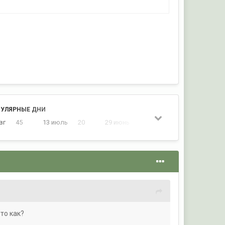
УЛЯРНЫЕ ДНИ
вг
45
13 июль
20
29 июнь
18
1 июль
17
то как?