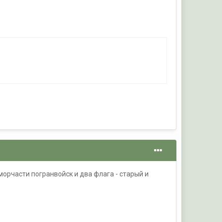
морчасти погранвойск и два флага - старый и