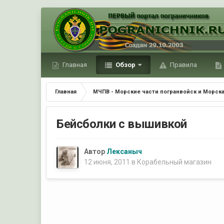
Главная
Обзор
Правила
Главная
МЧПВ - Морские части погранвойск и Морска
Бейсболки с вышивкой
Автор
Лексаныч
12 июня, 2011
в
Корабельный магазин