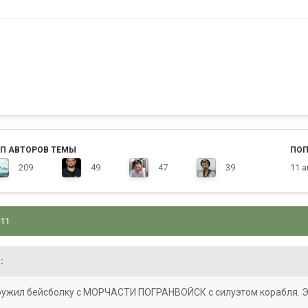
П АВТОРОВ ТЕМЫ
ПОП
209
49
47
39
11 а
011
:
ружил бейсболку с МОРЧАСТИ ПОГРАНВОЙСК с силуэтом корабля. Э