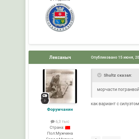
Лексаныч
Опубликовано
15 июня, 2
Shultz сказал:
морчасти погранвойс
как вариант с силуэто
Форумчанин
6,3 тыс
Страна:
Пол:
Мужчина