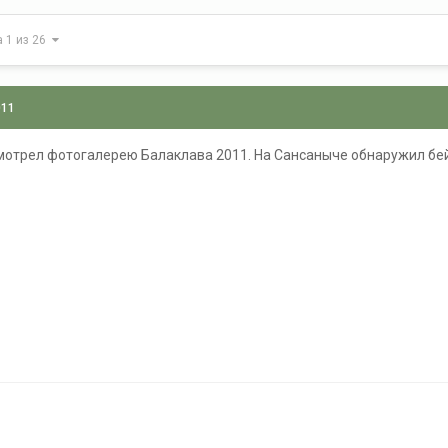
а 1 из 26
011
мотрел фотогалерею Балаклава 2011. На Сансаныче обнаружил б