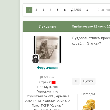
1
2
3
4
5
6
ДАЛЕЕ
Страниц
Лексаныч
Опубликовано
12 июня, 2
С удовольствием прос
корабля. Это как?
Форумчанин
6,3 тыс
Цитата
Страна:
Пол:
Мужчина
Город:
Митино
Награды
Служил:
Анапа 2333, Армения
2012 17 ПЗ, 6 ОБСКР - 2372 502
Гриф, ПСКР "Кавказ"