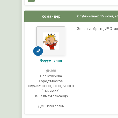
Командер
Опубликовано
15 июня, 2
Зеленые братцы!!! Отз
Форумчанин
368
Пол:
Мужчина
Город:
Москва
Служил:
КППО, 11ПО, 6 ПОГЗ
"Лийкюла"
Ваше имя:
Александр
ДМБ:1990 осень