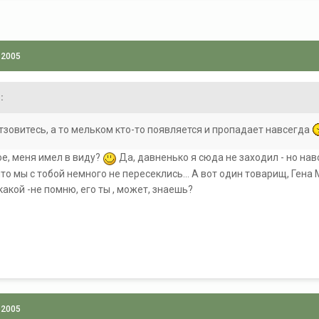
 2005
:
тзовитесь, а то мельком кто-то появляется и пропадает навсегда
ое, меня имел в виду?
Да, давненько я сюда не заходил - но нав
 что мы с тобой немного не пересеклись... А вот один товарищ, Гена
 какой -не помню, его ты , может, знаешь?
 2005