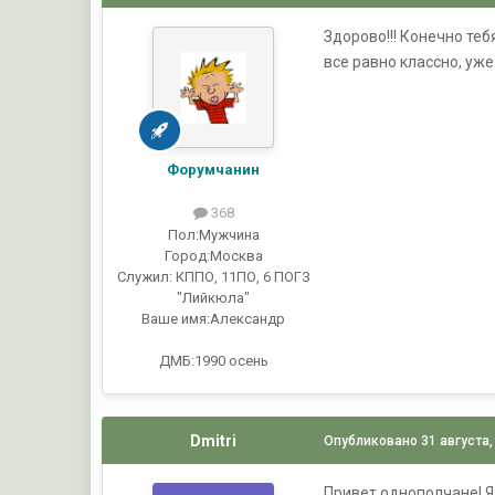
Здорово!!! Конечно тебя
все равно классно, уж
Форумчанин
368
Пол:
Мужчина
Город:
Москва
Служил:
КППО, 11ПО, 6 ПОГЗ
"Лийкюла"
Ваше имя:
Александр
ДМБ:1990 осень
Dmitri
Опубликовано
31 августа,
Привет однополчане! Я 