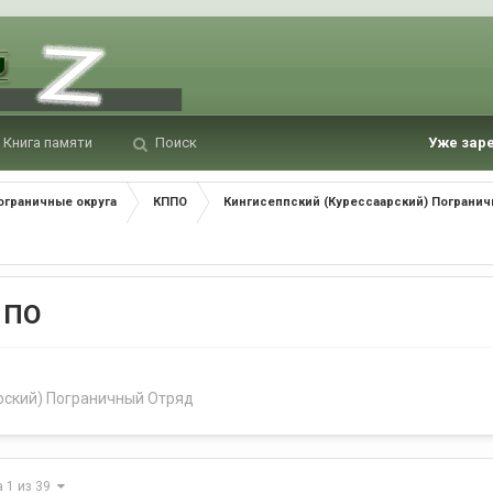
Книга памяти
Поиск
Уже зар
ограничные округа
КППО
Кингисеппский (Курессаарский) Пограни
1 ПО
рский) Пограничный Отряд
а 1 из 39