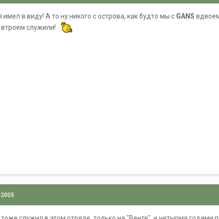
 имел в виду! А то ну никого с острова, как будто мы с
GANS
вдвоем
е втроем служили!
 2005
тоже служил в этом отряде, только на "Венте", и четырмя годами 