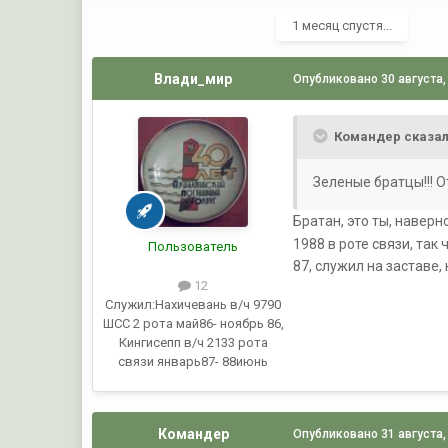
1 месяц спустя...
Влади_мир
Опубликовано
30 августа,
Командер сказал
Зеленые братцы!!! О
Братан, это ты, наверн
1988 в роте связи, так
Пользователь
87, служил на заставе,
12
Служил:
Нахичевань в/ч 9790
ШСС 2 рота май86- ноябрь 86,
Кингисепп в/ч 2133 рота
связи январь87- 88июнь
Командер
Опубликовано
31 августа,