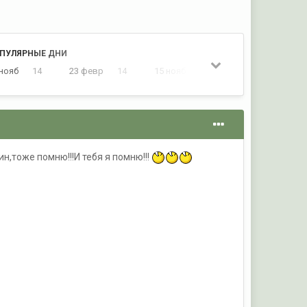
ПУЛЯРНЫЕ ДНИ
 нояб
14
23 февр
14
15 нояб
13
25 июль
13
н,тоже помню!!!И тебя я помню!!!