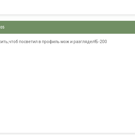
005
ить,чтоб посветил в профиль мож и разглядел!
Б-200