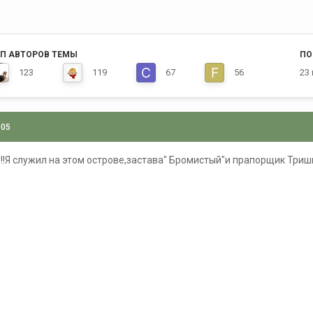
П АВТОРОВ ТЕМЫ
ПО
123
119
67
56
23
005
!Я служил на этом острове,застава" Бромистый"и прапорщик Триши