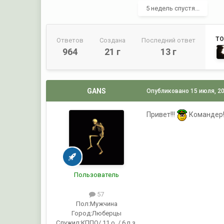
5 недель спустя...
ТО
Ответов
Создана
Последний ответ
964
21 г
13 г
GANS
Опубликовано
15 июля, 2
Привет!!!
Командер!!
Пользователь
57
Пол:
Мужчина
Город:
Люберцы
Служил:
КППО/ 11 о. / 6 п.з.