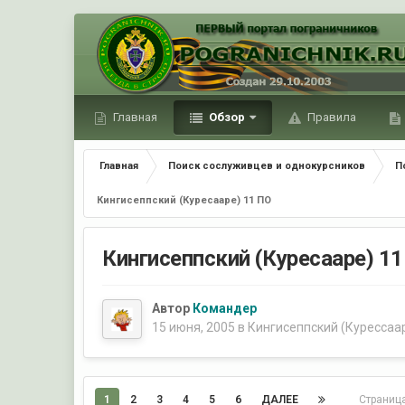
Главная
Обзор
Правила
Главная
Поиск сослуживцев и однокурсников
П
Кингисеппский (Куресааре) 11 ПО
Кингисеппский (Куресааре) 1
Автор
Командер
15 июня, 2005
в
Кингисеппский (Курессаа
1
2
3
4
5
6
ДАЛЕЕ
Страниц