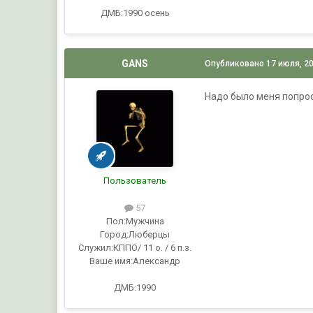
ДМБ:1990 осень
GANS
Опубликовано
17 июля, 2
Надо было меня попрос
Пользователь
57
Пол:
Мужчина
Город:
Люберцы
Служил:
КППО/ 11 о. / 6 п.з.
Ваше имя:
Александр
ДМБ:1990