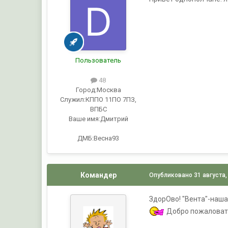
Пользователь
48
Город:
Москва
Служил:
КППО 11ПО 7ПЗ,
ВПБС
Ваше имя:
Дмитрий
ДМБ:Весна93
Командер
Опубликовано
31 августа,
ЗдорОво! "Вента"-наша 
Добро пожаловать!