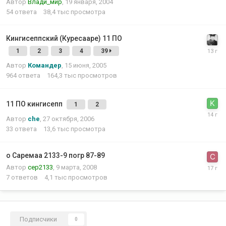
Автор
Влади_мир
,
19 января, 2004
54
ответа
38,4 тыс
просмотра
Кингисеппский (Куресааре) 11 ПО
1
2
3
4
39
Автор
Командер
,
15 июня, 2005
964
ответа
164,3 тыс
просмотров
11 ПО кингисепп
1
2
Автор
che
,
27 октября, 2006
33
ответа
13,6 тыс
просмотра
о Саремаа 2133-9 погр 87-89
Автор
сер2133
,
9 марта, 2008
7
ответов
4,1 тыс
просмотров
Подписчики
0