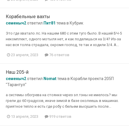
Корабельные вахты
семеныч2
ответил
Пит81
тема в
Кубрик
Это где хватало лс. На нашем 680 с этим туго было. В нашей БЧ-5
некомплект, одного мотыля нет, и как поделишься на 3/4? Из-за
нас вся толпа страдала, окромя господ, те так и ходили 3/4. А...
23 апреля, 2023
76 ответов
Наш 205-й
семеныч2
ответил
Nomat
тема в
Корабли проекта 205П
"Тарантул"
а системы обогрева на стоянке через эл.тэны не имелось? мы
грели до 60 градусов, иначе зимой в базе околеешь в машинах.
приятное тепло и есть где робу с бельем высушить после...
13 апреля, 2023
919 ответов