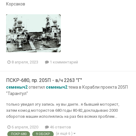
Корсаков
8 апреля, 2023
1 комментарий
ПСКР-680, пр. 205П - в/ч 2263 "Г"
семеныч2
ответил
семеныч2
тема в
Корабли проекта 205П
"Тарантул"
только увидел эту запись. ну вы даете.. я бывший моторист,
затем комод мотористов 680 годы 80-82,докладываю 2000
оборотов машин исполнялись на раз без всяких проблем...
6 апреля, 2020
46 ответов
(и ещё 6 )
ПСКР-680
9 ОБСКР