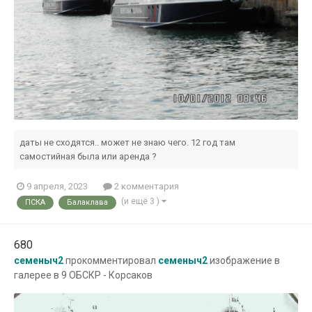
даты не сходятся.. может не знаю чего. 12 год там
самостийная была или аренда ?
9 апреля, 2023
2 комментария
(и ещё 3 )
ПСКА
Балаклава
680
семеныч2
прокомментировал
семеныч2
изображение в
галерее в
9 ОБСКР - Корсаков