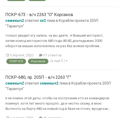
ПСКР-673 - в/ч 2263 "О" Корсаков
семеныч2
ответил
sv2
тема в
Корабли проекта 205П
"Тарантул"
только увидел эту запись. ну вы даете.. я бывший моторист,
затем комод мотористов 680 годы 80-82,докладываю 2000
оборотов машин исполнялись на раз без всяких проблем...
5 апреля, 2020
37 ответов
(и ещё 5 )
ПСКР-673
Корсаков
ПСКР-680, пр. 205П - в/ч 2263 "Г"
семеныч2
ответил
семеныч2
тема в
Корабли проекта 205П
"Тарантул"
я не помню этой даты..чтобы на построении кто из командиров
помянул. хотя лет много прошло. да и честно скажу, в мою
бытность на борту 680 на новый год в базе не стоял, вроде как...
1 января, 2020
46 ответов