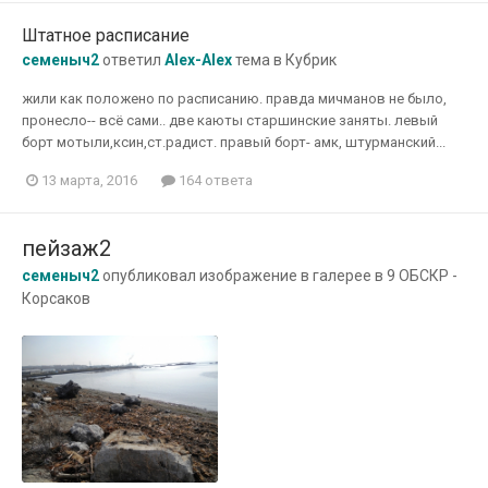
Штатное расписание
семеныч2
ответил
Alex-Alex
тема в
Кубрик
жили как положено по расписанию. правда мичманов не было,
пронесло-- всё сами.. две каюты старшинские заняты. левый
борт мотыли,ксин,ст.радист. правый борт- амк, штурманский...
13 марта, 2016
164 ответа
пейзаж2
семеныч2
опубликовал изображение в галерее в
9 ОБСКР -
Корсаков