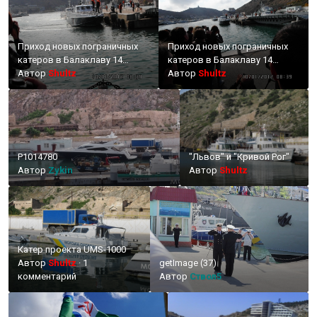
Приход новых пограничных
Приход новых пограничных
катеров в Балаклаву 14
катеров в Балаклаву 14
октября 2014 г.
Автор
Shultz
октября 2014 г.
Автор
Shultz
P1014780
"Львов" и "Кривой Рог"
Автор
Zykin
Автор
Shultz
Катер проекта UMS-1000
Автор
Shultz
·
1
getImage (37)
комментарий
Автор
Ствол5