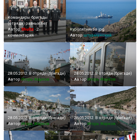
Командиры бригады
(отряда) разных лет
Автор
Shultz
·
2
Куропятников.jpg
комментария
Автор
штурманский
28.05.2012. В отряде (бригаде)
28.05.2012. В отряде (бригаде)
Автор
Игорь Жарков
Автор
Игорь Жарков
28.05.2012. В отряде (бригаде)
28.05.2012. В отряде (бригаде)
Автор
Игорь Жарков
Автор
Игорь Жарков