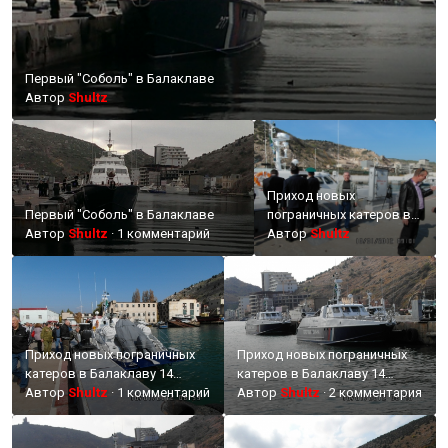
Первый "Соболь" в Балаклаве
Автор
Shultz
Приход новых
Первый "Соболь" в Балаклаве
пограничных катеров в
Автор
Shultz
·
1 комментарий
Балаклаву 14 октября
Автор
Shultz
2014 года
Приход новых пограничных
Приход новых пограничных
катеров в Балаклаву 14
катеров в Балаклаву 14
октября 2014 года
Автор
Shultz
·
1 комментарий
октября 2014 г.
Автор
Shultz
·
2 комментария