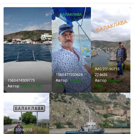
IMG 20190715
1563477205626
224636
1563474509775
Автор
Сергей
Автор
Сергей
Автор
Сергей 1987
1987
1987
IMG 20190715