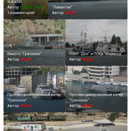
WA0050
Автор
Сергей 1987
·
"Ламантин"
1 комментарий
Автор
Shultz
Вместо "Грачонка"
ПСКР "Дон" и ПСКр "Изумруд"
Автор
Shultz
Автор
Shultz
Противодиверсионный катер
Противодиверсионный катер
"Грачонок"
"Грачонок"
Автор
Shultz
Автор
Shultz