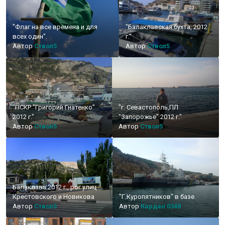
"Флаг на все времена и для
"Балаклавская бухта, 2012
всех один".
г."
Автор
Ствол5
Автор
Ствол5
"ПСКР "Григорий Гнатенко"
"г. Севастополь,ПЛ
2012 г."
"Запорожье" 2012 г."
Автор
Ствол5
Автор
Ствол5
Балаклава 2012 г., рог улиц
Крестовского и Новикова
"Г.Куропятников" в базе.
Автор
Ствол5
Автор
Кардан 0348