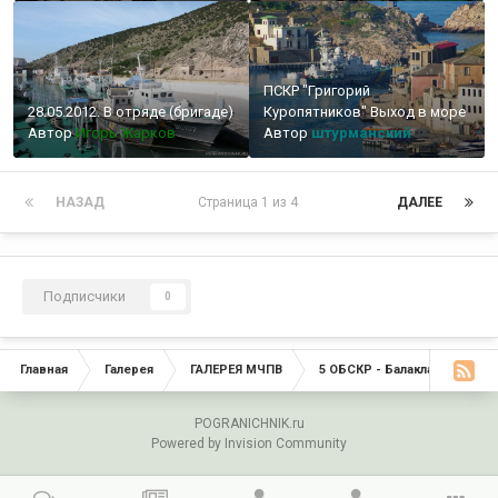
ПСКР "Григорий
28.05.2012. В отряде (бригаде)
Куропятников" Выход в море
Автор
Игорь Жарков
Автор
штурманский
НАЗАД
Страница 1 из 4
ДАЛЕЕ
Подписчики
0
Главная
Галерея
ГАЛЕРЕЯ МЧПВ
5 ОБСКР - Балаклава
Ба
POGRANICHNIK.ru
Powered by Invision Community