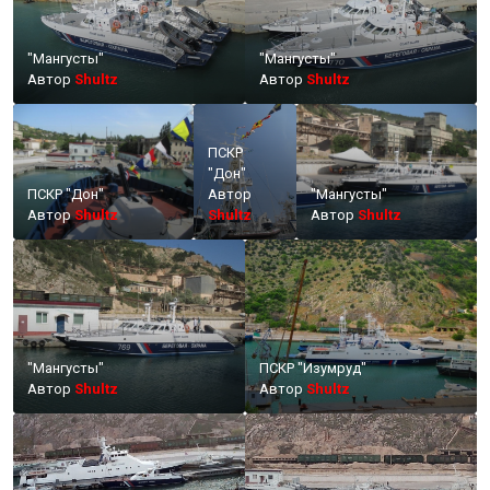
"Мангусты"
"Мангусты"
Автор
Shultz
Автор
Shultz
ПСКР
"Дон"
ПСКР "Дон"
Автор
"Мангусты"
Автор
Shultz
Shultz
Автор
Shultz
"Мангусты"
ПСКР "Изумруд"
Автор
Shultz
Автор
Shultz