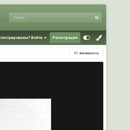
егистрированы? Войти
Регистрация
Активность