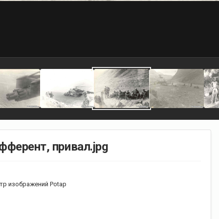
юфферент, привал.jpg
тр изображений Potap