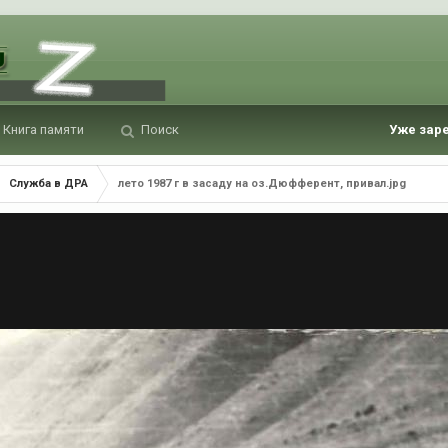
Книга памяти
Поиск
Уже зар
Служба в ДРА
лето 1987 г в засаду на оз.Дюфферент, привал.jpg