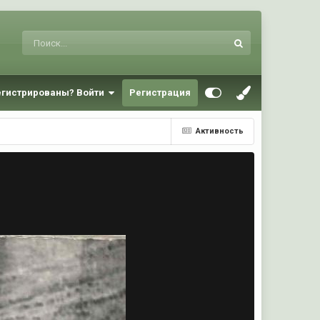
егистрированы? Войти
Регистрация
Активность