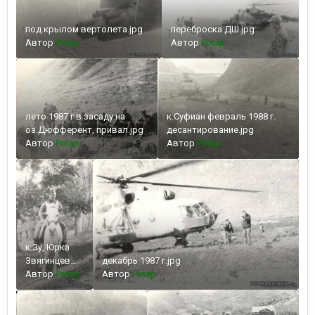
под крылом вертолета.jpg
переброска ДШ.jpg
Автор
Potap
Автор
Potap
лето 1987 г в засаду на
к.Суфиан февраль 1988 г.
оз.Дюфферент, привал.jpg
десантирование.jpg
Автор
Potap
Автор
Potap
к.Зу, Юрка
Звягинцев
декабрь 1987 г.jpg
рулит на
Автор
Potap
Автор
Potap
кобыле.jpg