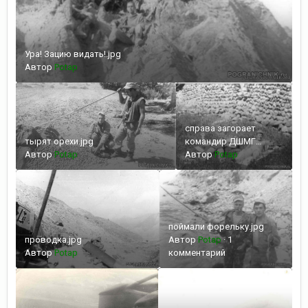
Ура! Зацию видать!.jpg
Автор
Potap
справа загорает
тырят орехи.jpg
командир ДШМГ
Автор
Potap
майор Миташок
Автор
Potap
Н.Н..jpg
поймали форельку.jpg
проводка.jpg
Автор
Potap
·
1
Автор
Potap
комментарий