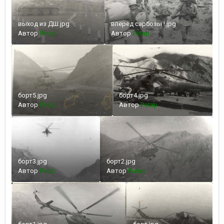
выход из ДШ.jpg
вперед сарбозы !.jpg
Автор
Potap
Автор
Potap
борт5.jpg
борт4.jpg
Автор
Potap
Автор
Potap
борт3.jpg
борт2.jpg
Автор
Potap
Автор
Potap