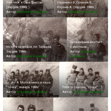
Земляки: я Саня Шестак
Науменко В.,Суханов В.,
(Зардев 1986г.)
Корнев А. (Зардев 1986г.)
Автор
Владимир Науменко
Автор
Владимир Науменко
налаживаем контакт
по пути за водой, пл. Тарваза,
с местным
Зардев 1986г.
населением. пл.
Автор
Владимир
Автор
Владимир Науменко
Тарваза, Зардев
Науменко
ст. л-т А. Москаленко и наша
"точка", январь 1986г
Ребята с нашей "точки"
Автор
Владимир Науменко
Автор
Владимир Науменко