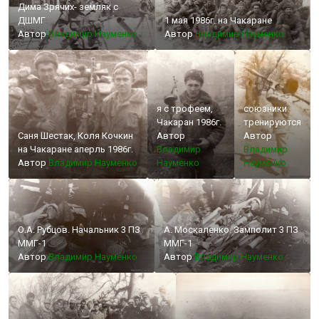
Дима Зрячих- земляк с
ДШМГ
1 мая 1986г. на Чакаране
Автор
Владимир Науменко
Автор
Владимир Науменко
я с трофеем,
союзники
Чакаран 1986г.
тренируются
Саня Шестак, Коля Кочкин
Автор
Автор
на Чакаране аперль 1986г.
Владимир
Владимир
Автор
Владимир Науменко
Науменко
Науменко
О.А. Рубцов. Начальник 3 ПЗ
А. Москаленко. Замполит 3 ПЗ
ММГ-1
ММГ-1
Автор
Владимир Науменко
Автор
Владимир Науменко