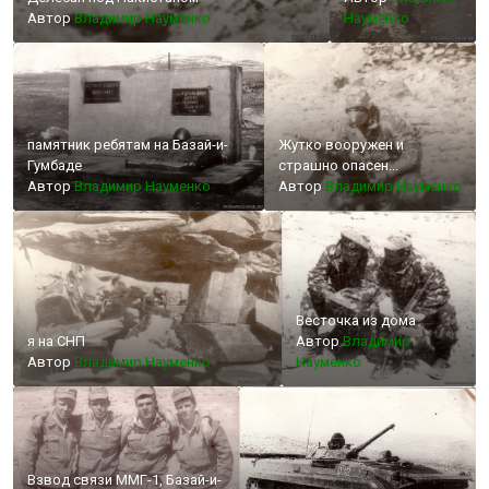
Автор
Владимир Науменко
Науменко
памятник ребятам на Базай-и-
Жутко вооружен и
Гумбаде
страшно опасен...
Автор
Владимир Науменко
Автор
Владимир Науменко
Весточка из дома
я на СНП
Автор
Владимир
Автор
Владимир Науменко
Науменко
Взвод связи ММГ-1, Базай-и-