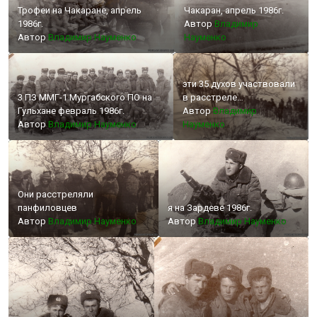
Трофеи на Чакаране, апрель
Чакаран, апрель 1986г.
1986г.
Автор
Владимир
Автор
Владимир Науменко
Науменко
эти 35 духов участвовали
3 ПЗ ММГ-1 Мургабского ПО на
в расстреле
Гульхане февраль 1986г.
Панфиловской заставы
Автор
Владимир
Автор
Владимир Науменко
Науменко
Они расстреляли
панфиловцев
я на Зардеве 1986г.
Автор
Владимир Науменко
Автор
Владимир Науменко