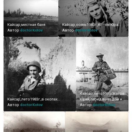
Кайсар,местная баня
Кайсар,осень1983г.,Котов Юра...
Автор
doctorKotov
Автор
doctorKotov
Кайсар,лето1983г.Котов
Кайсар,лето1983г.,в окопах...
Юрий,перед выездом на
Автор
doctorKotov
боевые...
Автор
doctorKotov