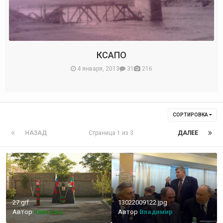
КСАПО
4 января, 2013
31
216
СОРТИРОВКА
НАЗАД
Страница 1 из 3
ДАЛЕЕ
27.gif
13022009122.jpg
Автор
Кавказец
Автор
Владимир