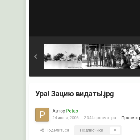
Ура! Зацию видать!.jpg
Автор
Potap
24 июня, 2006
2 344 просмотра
Просмотр
Поделиться
Подписчики
0