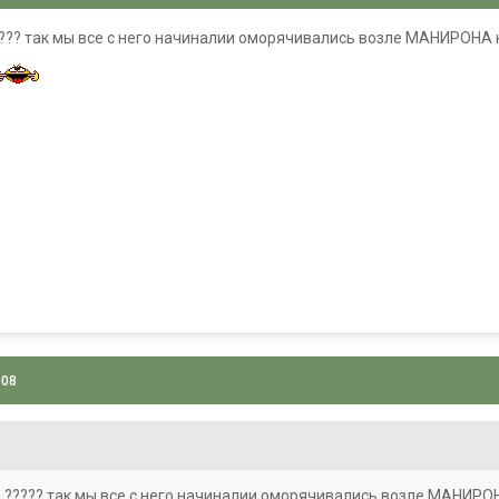
???? так мы все с него начиналии оморячивались возле МАНИРОНА ка
008
 ????? так мы все с него начиналии оморячивались возле МАНИРОНА