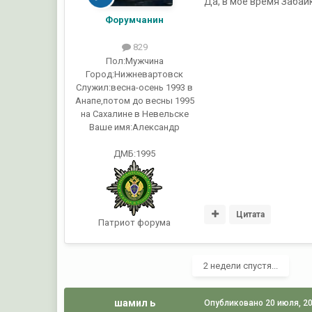
Да, в моё время Забай
Форумчанин
829
Пол:
Мужчина
Город:
Нижневартовск
Служил:
весна-осень 1993 в
Анапе,потом до весны 1995
на Сахалине в Невельске
Ваше имя:
Александр
ДМБ:1995
Цитата
Патриот форума
2 недели спустя...
шамил ь
Опубликовано
20 июля, 2