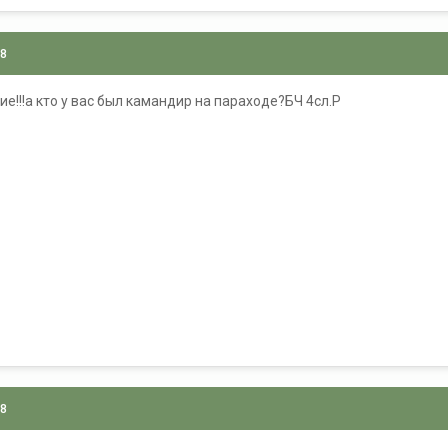
08
е!!!а кто у вас был камандир на параходе?БЧ 4сл.Р
08