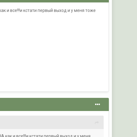
к и все!!!и кстати первый выход и у меня тоже
 как и все!!!и кстати первый выход и у меня