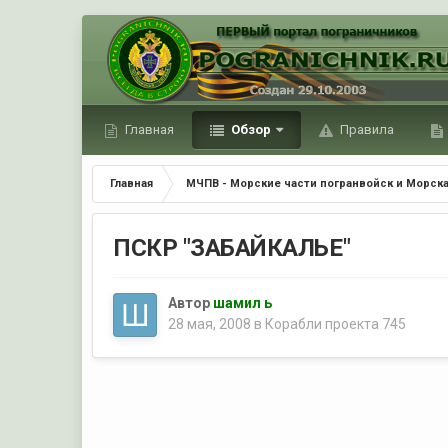
Главная
Обзор
Правила
Главная
МЧПВ - Морские части погранвойск и Морска
ПСКР "ЗАБАЙКАЛЬЕ"
Автор
шамил ь
28 мая, 2008
в
Корабли проекта 745