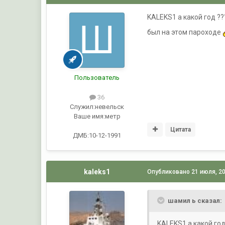
KALEKS1 а какой год ?
был на этом пароходе
Пользователь
36
Служил:
невельск
Ваше имя:
метр
Цитата
ДМБ:10-12-1991
kaleks1
Опубликовано
21 июля, 2
шамил ь сказал:
KALEKS1 а какой год