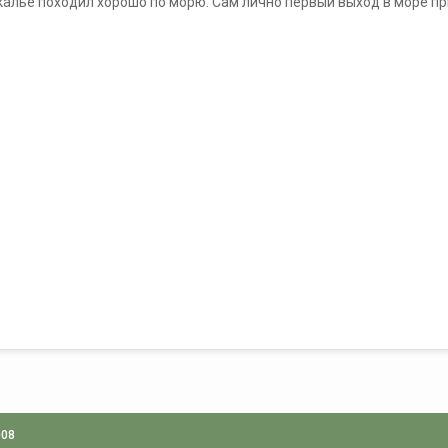
калье походил хорошо по морю. Сам лично первый выход в море пр
008