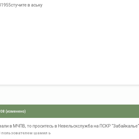
1955стучите в аську
008
(изменено)
вали в МЧПВ, то проситесь в Невельскслужба на ПСКР "Забайкалье
8
пользователем шамил ь