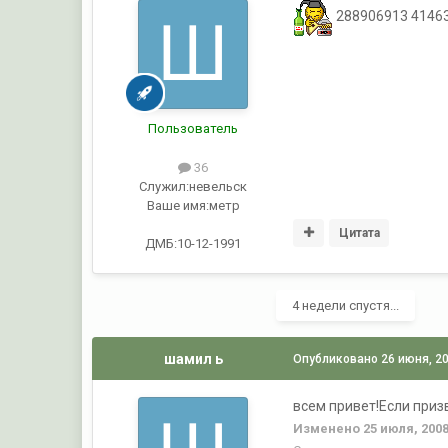
288906913 41463
Пользователь
36
Служил:
невельск
Ваше имя:
метр
Цитата
ДМБ:10-12-1991
4 недели спустя...
шамил ь
Опубликовано
26 июня, 2
всем привет!Если приз
Изменено
25 июля, 200