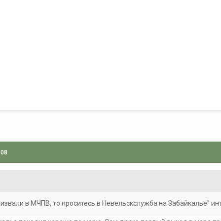
008
ризвали в МЧПВ, то проситесь в Невельскслужба на Забайкалье" ин