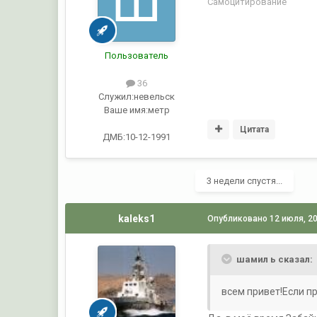
Самоцитирование
Пользователь
36
Служил:
невельск
Ваше имя:
метр
Цитата
ДМБ:10-12-1991
3 недели спустя...
kaleks1
Опубликовано
12 июля, 2
шамил ь сказал:
всем привет!Если п