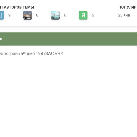
П АВТОРОВ ТЕМЫ
ПОПУЛЯР
9
8
6
6
23 янв
08
м погранца!!!!дмб 1987ЗАС БЧ 4