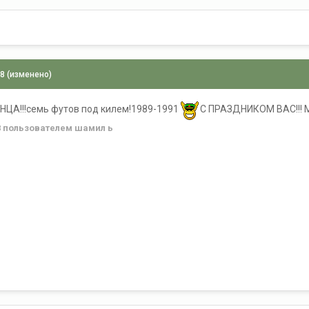
08
(изменено)
А!!!семь футов под килем!1989-1991
С ПРАЗДНИКОМ ВАС!!! М
8
пользователем шамил ь