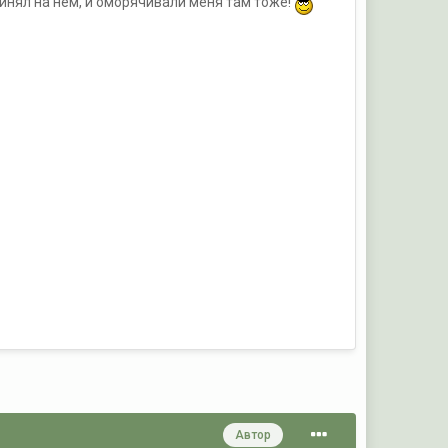
инял на нём, и оморячивали меня там тоже!
Автор