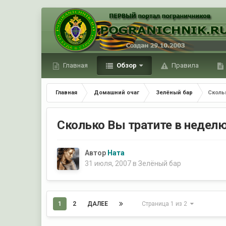
Главная
Обзор
Правила
Главная
Домашний очаг
Зелёный бар
Сколь
Сколько Вы тратите в неделю
Автор
Ната
31 июля, 2007
в
Зелёный бар
1
2
ДАЛЕЕ
Страница 1 из 2