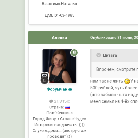
Ваше имя:
Наталья
ДМБ:01-03-1985
Аленка
Опубликовано
31 июля, 2
Цитата
Впрочем, смотрите 
нам так не жить
У н
500 рублей, чуть более
Форумчанин
(што забыли - што наду
21,8 тыс
меня семья из 4-ёх сп
Страна:
Пол:
Женщина
Город:
Живу в Стране Чудес
Интересы:
вредничать :))))
Служил:
дома.... (инструктаж
проводят):))