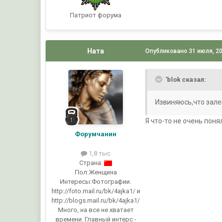
Патриот форума
Ната
Опубликовано
31 июля, 2
'blok сказал:
Извиняюсь,что зале
Я что-то не очень понял
Форумчанин
1,8 тыс
Страна:
Пол:
Женщина
Интересы:
Фотографии.
http://foto.mail.ru/bk/4ajka1/ и
http://blogs.mail.ru/bk/4ajka1/
Много, на все не хватает
времени. Главный интерс -