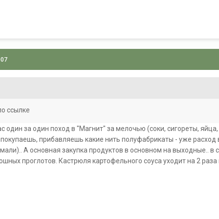
007
по ссылке
ас один за один поход в "Магнит" за мелочью (соки, сигореты, яйца
 покупаешь, прибавляешь какие нить полуфабрикаты - уже расход в 
мали).. А основная закупка продуктов в основном на выходные.. в ср
лошных проглотов. Кастрюля картофельного соуса уходит на 2 раза 