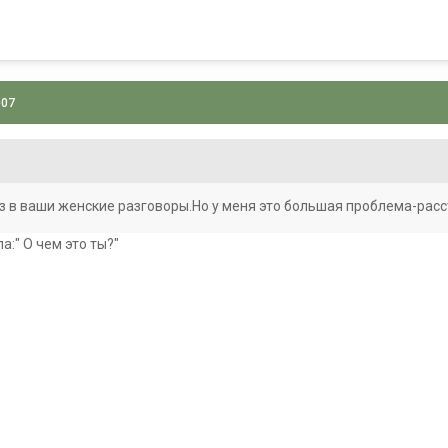
007
з в ваши женские разговоры.Но у меня это большая проблема-расс
а:" О чем это ты?"