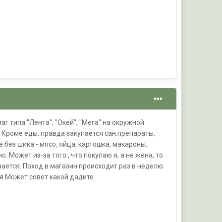
г типа "Лента", "Окей", "Мега" на окружной
н. Кроме еды, правда закупается сан.препараты,
е без шика - мясо, яйца, картошка, макароны,
но. Может из-за того , что покупаю я, а не жена, то
ается. Поход в магазин происходит раз в неделю.
я.Может совет какой дадите.