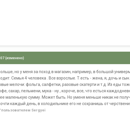
007
(изменено)
льше, но у меня за поход в магазин, например, в большой универма
одит. Семья 4 человека . Все взрослые. Т.есть - жена, я, дочь и сы
овые мелочи: фольга, салфетки, разовые скатерти и т.д. Из еды тож
кофе, сахар, пельмени, мука - ну , короче, все, что есться каждоднев
олее маленькую сумму. Может быть. Но уменя меньше никак не получ
почти каждый день, в холодильнике его не сохранишь от черствени
7
пользователем Sergyei