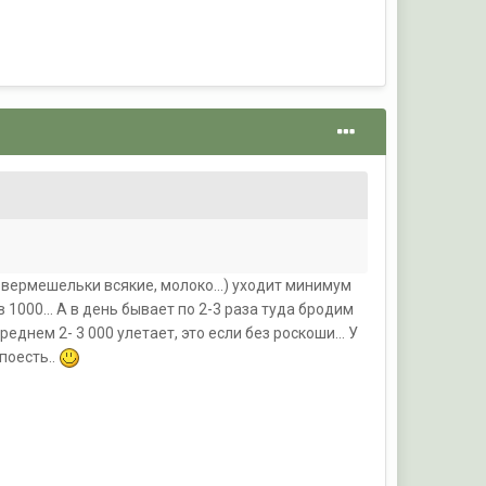
, вермешельки всякие, молоко...) уходит минимум
1000... А в день бывает по 2-3 раза туда бродим
еднем 2- 3 000 улетает, это если без роскоши... У
поесть..