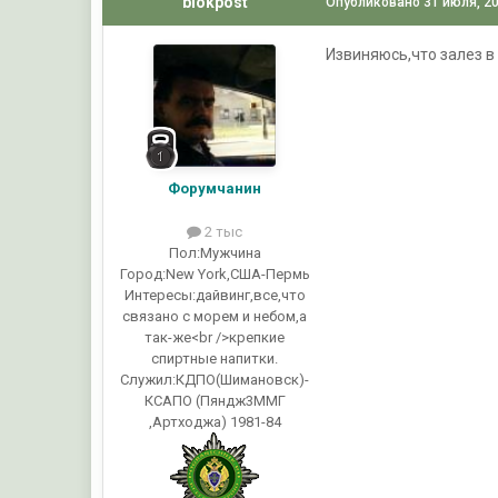
blokpost
Опубликовано
31 июля, 2
Извиняюсь,что залез в
Форумчанин
2 тыс
Пол:
Мужчина
Город:
New York,США-Пермь
Интересы:
дайвинг,все,что
связано с морем и небом,а
так-же<br />крепкие
спиртные напитки.
Служил:
КДПО(Шимановск)-
КСАПО (Пяндж3ММГ
,Артходжа) 1981-84