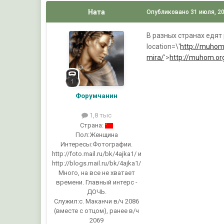
Ната
Опубликовано
31 июля, 2
В разных странах едят
location=\'
http://muhom
mira/
'>
http://muhom.or
Форумчанин
1,8 тыс
Страна:
Пол:
Женщина
Интересы:
Фотографии.
http://foto.mail.ru/bk/4ajka1/ и
http://blogs.mail.ru/bk/4ajka1/
Много, на все не хватает
времени. Главный интерс -
ДОЧЬ.
Служил:
с. Маканчи в/ч 2086
(вместе с отцом), ранее в/ч
2069