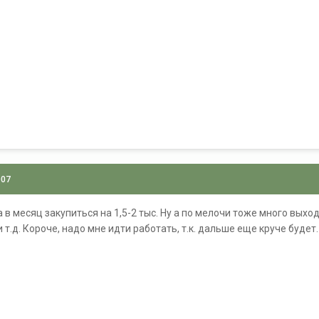
007
а в месяц закупиться на 1,5-2 тыс. Ну а по мелочи тоже много вых
т.д. Короче, надо мне идти работать, т.к. дальше еще круче будет.