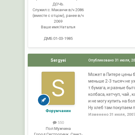
ДОЧЬ.
Служил:
с. Маканчи в/ч 2086
(вместе с отцом), ранее в/ч
2069
Ваше имя:
Наталья
ДМБ:01-03-1985
Sergyei
Опубликовано
31 июля, 2
Может в Питере цены бо
меньше 2-3 тысяч не ух
т.бумага, и разные быт
колбаса, кетчуп, чай , 
и не могу купить на б
Ну хлеб там покупаем 
Форумчанин
Изменено
31 июля, 200
550
Пол:
Мужчина
Город:
Сестрорецк, Санкт-