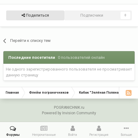
Поделиться
Подписчики
0
Перейти к списку тем
Последние посетители
0 пользователей онлайн
Ни одного зарегистрированного пользователя не просматривает
данную страницу
Главная
Флейм пограничников
Кабак "Зелёная Поляна"
С Д
POGRANICHNIK.ru
Powered by Invision Community
Форумы
Непрочитанные
Войти
Регистрация
Больше