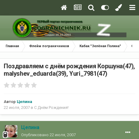
Главная
Флейм пограничников
Кабак "Зелёная Поляна"
С Д
Поздравляем с днём рождения Коршуна(47),
malyshev_eduardа(39), Yuri_7981(47)
Автор
Цепина
22 июля, 2007
в
С Днём Рождения!
Цепина
Опубликовано
22 июля, 2007