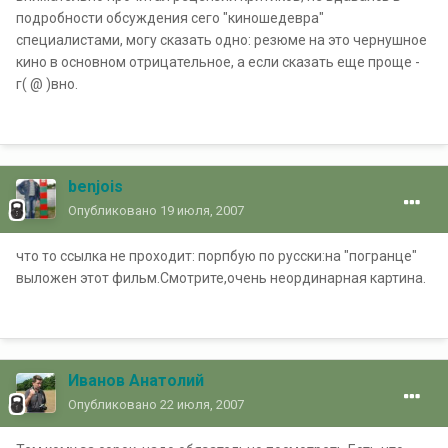
подробности обсуждения сего "киношедевра"
специалистами, могу сказать одно: резюме на это чернушное
кино в основном отрицательное, а если сказать еще проще -
г( @ )вно.
benjois
Опубликовано
19 июля, 2007
что то ссылка не проходит: порпбую по русски:на "погранце"
выложен этот фильм.Смотрите,очень неординарная картина.
Иванов Анатолий
Опубликовано
22 июля, 2007