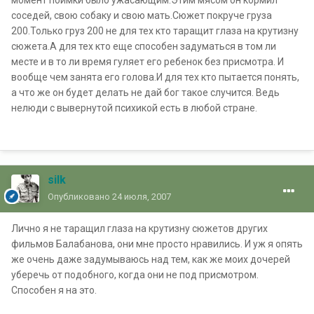
момент поимки было ужасающим.Этим мясом он кормил
соседей, свою собаку и свою мать.Сюжет покруче груза
200.Только груз 200 не для тех кто таращит глаза на крутизну
сюжета.А для тех кто еще способен задуматься в том ли
месте и в то ли время гуляет его ребенок без присмотра. И
вообще чем занята его голова.И для тех кто пытается понять,
а что же он будет делать не дай бог такое случится. Ведь
нелюди с вывернутой психикой есть в любой стране.
silk
Опубликовано
24 июля, 2007
Лично я не таращил глаза на крутизну сюжетов других
фильмов Балабанова, они мне просто нравились. И уж я опять
же очень даже задумываюсь над тем, как же моих дочерей
уберечь от подобного, когда они не под присмотром.
Способен я на это.