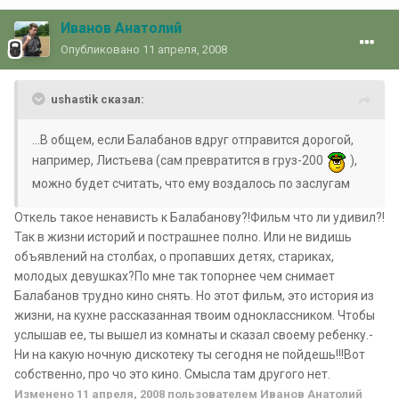
Иванов Анатолий
Опубликовано
11 апреля, 2008
ushastik сказал:
...В общем, если Балабанов вдруг отправится дорогой,
например, Листьева (сам превратится в груз-200
),
можно будет считать, что ему воздалось по заслугам
Откель такое ненависть к Балабанову?!Фильм что ли удивил?!
Так в жизни историй и пострашнее полно. Или не видишь
объявлений на столбах, о пропавших детях, стариках,
молодых девушках?По мне так топорнее чем снимает
Балабанов трудно кино снять. Но этот фильм, это история из
жизни, на кухне рассказанная твоим одноклассником. Чтобы
услышав ее, ты вышел из комнаты и сказал своему ребенку.-
Ни на какую ночную дискотеку ты сегодня не пойдешь!!!Вот
собственно, про чо это кино. Смысла там другого нет.
Изменено
11 апреля, 2008
пользователем Иванов Анатолий