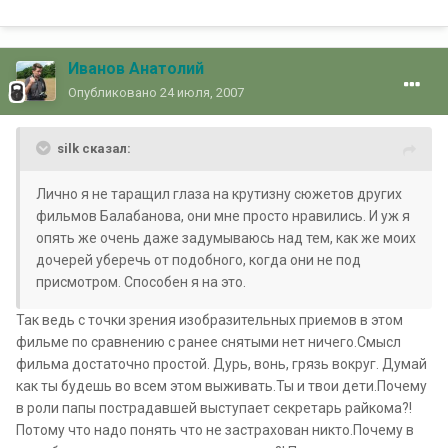
Иванов Анатолий
Опубликовано
24 июля, 2007
silk сказал:
Лично я не таращил глаза на крутизну сюжетов других
фильмов Балабанова, они мне просто нравились. И уж я
опять же очень даже задумываюсь над тем, как же моих
дочерей уберечь от подобного, когда они не под
присмотром. Способен я на это.
Так ведь с точки зрения изобразительных приемов в этом
фильме по сравнению с ранее снятыми нет ничего.Смысл
фильма достаточно простой. Дурь, вонь, грязь вокруг. Думай
как ты будешь во всем этом выживать.Ты и твои дети.Почему
в роли папы пострадавшей выступает секретарь райкома?!
Потому что надо понять что не застрахован никто.Почему в