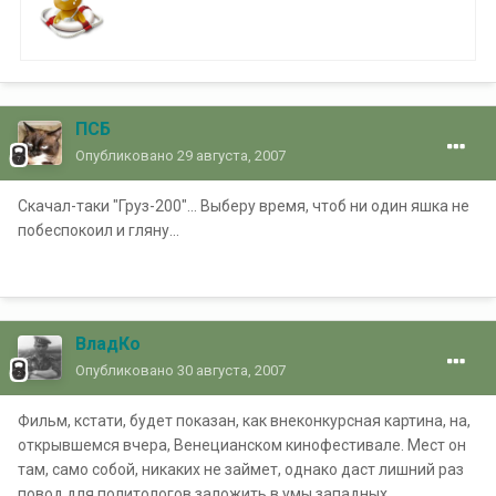
ПСБ
Опубликовано
29 августа, 2007
Скачал-таки "Груз-200"... Выберу время, чтоб ни один яшка не
побеспокоил и гляну...
ВладКо
Опубликовано
30 августа, 2007
Фильм, кстати, будет показан, как внеконкурсная картина, на,
открывшемся вчера, Венецианском кинофестивале. Мест он
там, само собой, никаких не займет, однако даст лишний раз
повод для политологов заложить в умы западных