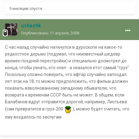
5 месяцев спустя...
ushastik
Опубликовано
11 апреля, 2008
С час назад случайно наткнулся в дуроскопе на какое-то
редкостное дерьмо (подумал, что неизвестный шедевр
времен поздней перестройки) и специально досмотрел до
конца, чтобы узнать, кто снял - а оказался етот самый "груз".
Поскольку сложно поверить, что афтар случайно запоздал
лет этак на 18, то можно предположить, что фильм должен
показать взволнованному западному обывателю, что
возврата к временам СССР быть не может. В общем, если
Балабанов вдруг отправится дорогой, например, Листьева
(сам превратится в груз-200
), можно будет считать, что
ему воздалось по заслугам