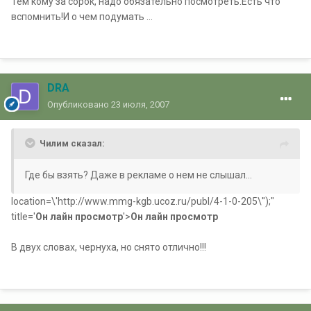
Тем кому за сорок, надо обязательно посмотреть.Есть что
вспомнить!И о чем подумать ...
DRA
Опубликовано
23 июля, 2007
Чилим сказал:
Где бы взять? Даже в рекламе о нем не слышал...
location=\'http://www.mmg-kgb.ucoz.ru/publ/4-1-0-205\'');"
title='
Он лайн просмотр
'>
Он лайн просмотр
В двух словах, чернуха, но снято отлично!!!