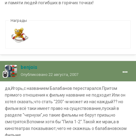
и памяти людей погибших в горячих точках!
Награды
benjois
Опубликовано
22 августа, 2007
да,Игорь,с названием Балабанов перестарался.Притом
прямого отношения к фильму название не подходит.Или он
хотел сказать,что стать "200"-м может из нас каждый?? но
фильм всё таки имеет право на существование,пускай в
разделе "чернухи",но такие фильмы не берут призы,но
смотрятся.Вспомни хотя бы "Пила 1-2".Такой же мрак,а в
кинотеатрах показывают,чего не скажешь о балабановском
фильме.