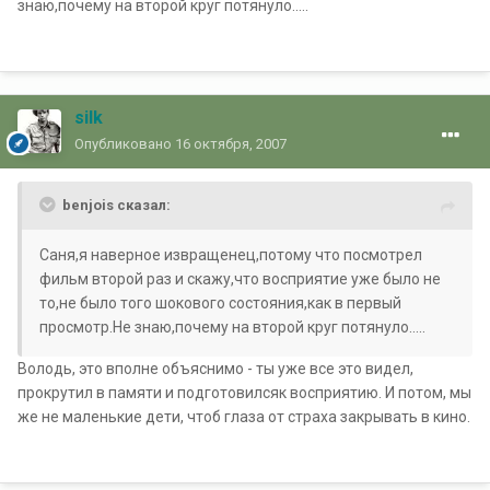
знаю,почему на второй круг потянуло.....
silk
Опубликовано
16 октября, 2007
benjois сказал:
Саня,я наверное извращенец,потому что посмотрел
фильм второй раз и скажу,что восприятие уже было не
то,не было того шокового состояния,как в первый
просмотр.Не знаю,почему на второй круг потянуло.....
Володь, это вполне объяснимо - ты уже все это видел,
прокрутил в памяти и подготовилсяк восприятию. И потом, мы
же не маленькие дети, чтоб глаза от страха закрывать в кино.