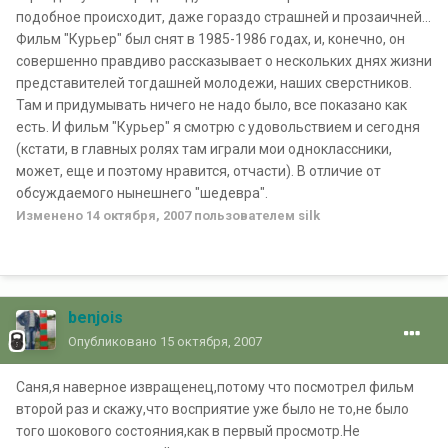
подобное происходит, даже гораздо страшней и прозаичней...
Фильм "Курьер" был снят в 1985-1986 годах, и, конечно, он
совершенно правдиво рассказывает о нескольких днях жизни
представителей тогдашней молодежи, наших сверстников.
Там и придумывать ничего не надо было, все показано как
есть. И фильм "Курьер" я смотрю с удовольствием и сегодня
(кстати, в главных ролях там играли мои одноклассники,
может, еще и поэтому нравится, отчасти). В отличие от
обсуждаемого нынешнего "шедевра".
Изменено
14 октября, 2007
пользователем silk
benjois
Опубликовано
15 октября, 2007
Саня,я наверное извращенец,потому что посмотрел фильм
второй раз и скажу,что восприятие уже было не то,не было
того шокового состояния,как в первый просмотр.Не