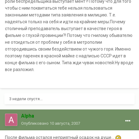
роли беспредельщика выступает мент?! Потому что для того
чтобы с ним поквитаться тебе нельзя пользоваться
законными методами типа заявления в милицию. Т.е.
надеяться только на себя и идти на крайние меры.Почему
столичный преподаватель выступает в качестве героя в
фильме о глухой провинции?! Потому что гнилому обывателю
не отсидеться от проблем у себя в метрополии
отгородившись своим бездействием от чужого горя. Именно
поэтому паренек в красной майке с надписью СССР идет в
конце фильма с его сыном. Типа жди чувак новостей.Ну вроде
все разложил.
3 недели спустя...
Alpha
Опубликовано
10 августа, 2007
После фильма остался неприятный осадок на душе...