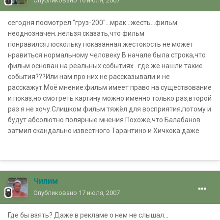
Опубликовано
16 июля, 2007
сегодня посмотрел "груз-200"...мрак...жесть...фильм
неоднозначен..нельзя сказать,что фильм
понравился,поскольку показанная жестокость не может
нравиться нормальному человеку.В начале была строка,что
фильм основан на реальных событиях...где же нашли такие
события???Или нам про них не рассказывали и не
расскажут.Моё мнение:фильм имеет право на существование
и показ,но смотреть картину можно именно только раз,второй
раз я не хочу.Слишком фильм тяжёл для восприятия,потому и
будут абсолютно полярные мнения.Похоже,что Балабанов
затмил скандально известного Тарантино и Хичкока даже.
Чилим
Опубликовано
17 июля, 2007
Где бы взять? Даже в рекламе о нем не слышал...