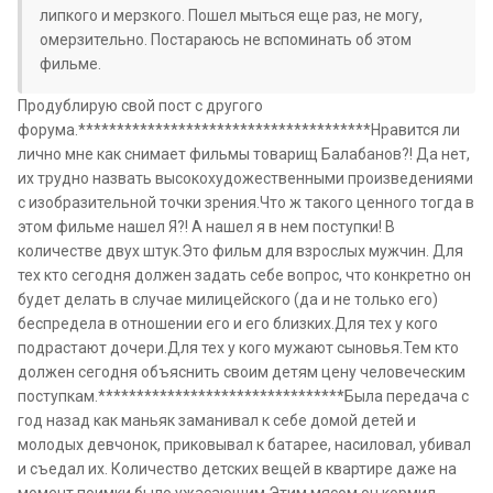
липкого и мерзкого. Пошел мыться еще раз, не могу,
омерзительно. Постараюсь не вспоминать об этом
фильме.
Продублирую свой пост с другого
форума.**************************************Нравится ли
лично мне как снимает фильмы товарищ Балабанов?! Да нет,
их трудно назвать высокохудожественными произведениями
с изобразительной точки зрения.Что ж такого ценного тогда в
этом фильме нашел Я?! А нашел я в нем поступки! В
количестве двух штук.Это фильм для взрослых мужчин. Для
тех кто сегодня должен задать себе вопрос, что конкретно он
будет делать в случае милицейского (да и не только его)
беспредела в отношении его и его близких.Для тех у кого
подрастают дочери.Для тех у кого мужают сыновья.Тем кто
должен сегодня объяснить своим детям цену человеческим
поступкам.********************************Была передача с
год назад как маньяк заманивал к себе домой детей и
молодых девчонок, приковывал к батарее, насиловал, убивал
и съедал их. Количество детских вещей в квартире даже на