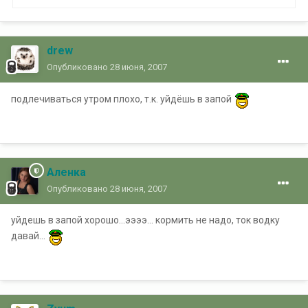
drew
Опубликовано
28 июня, 2007
подлечиваться утром плохо, т.к. уйдёшь в запой
Аленка
Опубликовано
28 июня, 2007
уйдешь в запой хорошо...ээээ... кормить не надо, ток водку
давай...