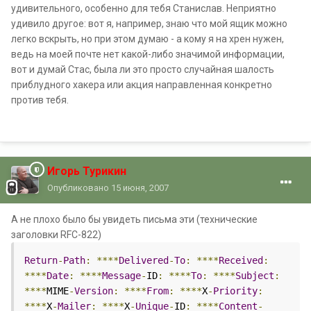
удивительного, особенно для тебя Станислав. Неприятно
удивило другое: вот я, например, знаю что мой ящик можно
легко вскрыть, но при этом думаю - а кому я на хрен нужен,
ведь на моей почте нет какой-либо значимой информации,
вот и думай Стас, была ли это просто случайная шалость
приблудного хакера или акция направленная конкретно
против тебя.
Игорь Турикин
Опубликовано
15 июня, 2007
А не плохо было бы увидеть письма эти (технические
заголовки RFC-822)
Return
-
Path
:
****
Delivered
-
To
:
****
Received
:
****
Date
:
****
Message
-
ID
:
****
To
:
****
Subject
:
****
MIME
-
Version
:
****
From
:
****
X
-
Priority
:
****
X
-
Mailer
:
****
X
-
Unique
-
ID
:
****
Content
-