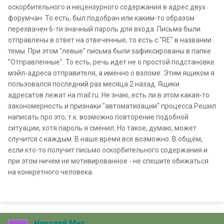
оскорбительного и нецензурного содержания в адрес двух
форумчан. То есть, был подобран или каким-то образом
перехвачен 6-ти значный пароль для входа. Письма были
отправлены в ответ на отвеченные, то есть с "RE" в названии
темы. При этом "левые" письма были зафиксированы в папке
"Отправленные". То есть, речь идет не о простой подстановке
мэйл-адреса отправителя, а именно о взломе. Этим ящиком я
пользовался последний раз месяца 2 назад. Ящики
адресатов лежат на mail.ru. Не знаю, есть ли в этом какая-то
закономерность и признаки "автоматизации" процесса.Решил
написать про это, т.к. возможно повторение подобной
ситуации, хотя пароль я сменил. Но такое, думаю, может
случится с каждым. В наше время все возможно. В общем,
если кто-то получит письмо оскорбительного содержания и
при этом ничем не мотивированное - не спешите обижаться
на конкретного человека.
Николай Мир