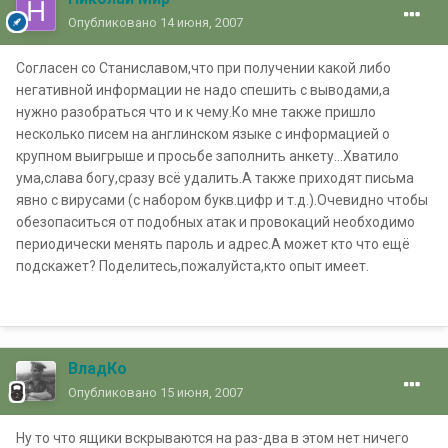
Опубликовано
14 июня, 2007
Согласен со Станиславом,что при получении какой либо
негативной информации не надо спешить с выводами,а
нужно разобраться что и к чему.Ко мне также пришло
несколько писем на англинском языке с информацией о
крупном выигрыше и просьбе заполнить анкету...Хватило
ума,слава богу,сразу всё удалить.А также приходят письма
явно с вирусами (с набором букв.цифр и т.д.).Очевидно чтобы
обезопаситься от подобных атак и провокаций необходимо
периодически менять пароль и адрес.А может кто что ещё
подскажет? Поделитесь,пожалуйста,кто опыт имеет.
ВладКо
Опубликовано
15 июня, 2007
Ну то что ящики вскрываются на раз-два в этом нет ничего