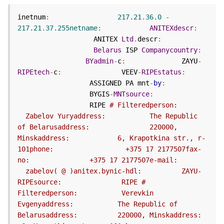
inetnum
:
217.21
.
36.0
-
217.21
.
37.255netname
:
ANITEXdescr
:
		   ANITEX 
Ltd
.
descr
:
Belarus
 ISP 
Companycountry
:
BYadmin
-
c
:
		 ZAYU
-
RIPEtech
-
c
:
		  VEEV
-
RIPEstatus
:
		  ASSIGNED PA mnt
-
by
:
		  BYGIS
-
MNTsource
:
		  RIPE 
# Filteredperson:		
  Zabelov Yuryaddress:		 The Republic 
of Belarusaddress:		 220000, 
Minskaddress:		 6, Krapotkina str., r-
101phone:		   +375 17 2177507fax-
no:		  +375 17 2177507e-mail:		
  zabelov( @ )anitex.bynic-hdl:		 ZAYU-
RIPEsource:		  RIPE # 
Filteredperson:		  Verevkin 
Evgenyaddress:		 The Republic of 
Belarusaddress:		 220000, Minskaddress:		