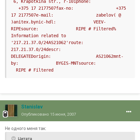
 6, Krapotkina str., r-101phone:		
   +375 17 2177507fax-no:		  +375 
17 2177507e-mail:		  zabelov( @ 
)anitex.bynic-hdl:		 VEEV-
RIPEsource:		  RIPE # Filtered% 
Information related to 
'217.21.37.0/24AS21062'route:		   
217.21.37.0/24descr:		   
DELEGATEDorigin:		  AS21062mnt-
by:		  BYGIS-MNTsource:		
  RIPE # Filtered
Stanislav
Опубликовано
15 июня, 2007
Не одного меня так:
Цитата