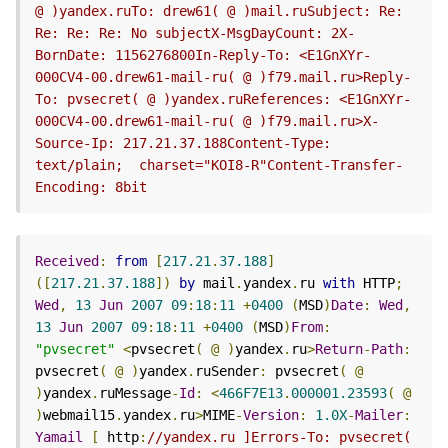
@ )yandex.ruTo: drew61( @ )mail.ruSubject: Re: 
Re: Re: Re: No subjectX-MsgDayCount: 2X-
BornDate: 1156276800In-Reply-To: <E1GnXYr-
000CV4-00.drew61-mail-ru( @ )f79.mail.ru>Reply-
To: pvsecret( @ )yandex.ruReferences: <E1GnXYr-
000CV4-00.drew61-mail-ru( @ )f79.mail.ru>X-
Source-Ip: 217.21.37.188Content-Type: 
text/plain;  charset="KOI8-R"Content-Transfer-
Encoding: 8bit
Received
:
from
[
217.21
.
37.188
]
([
217.21
.
37.188
])
by
 mail
.
yandex
.
ru 
with
 HTTP
;
Wed
,
13
Jun
2007
09
:
18
:
11
+
0400
(
MSD
)
Date
:
Wed
,
13
Jun
2007
09
:
18
:
11
+
0400
(
MSD
)
From
:
"pvsecret"
<
pvsecret
(
@
)
yandex
.
ru
>
Return
-
Path
:
pvsecret
(
@
)
yandex
.
ruSender
:
 pvsecret
(
@
)
yandex
.
ruMessage
-
Id
:
<
466F7E13
.
000001.23593
(
@
)
webmail15
.
yandex
.
ru
>
MIME
-
Version
:
1.0X
-
Mailer
:
Yamail
[
 http
:
//yandex.ru ]Errors-To: pvsecret( 