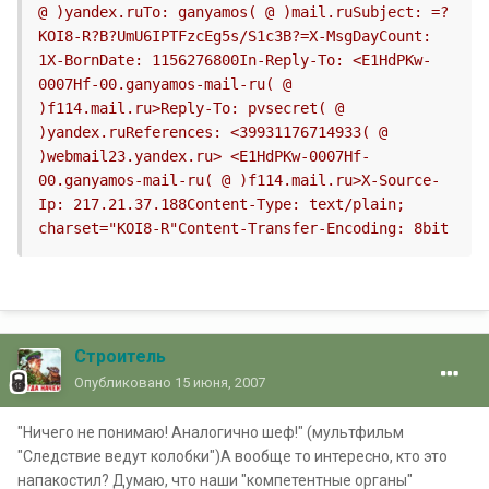
@ )yandex.ruTo: ganyamos( @ )mail.ruSubject: =?
KOI8-R?B?UmU6IPTFzcEg5s/S1c3B?=X-MsgDayCount: 
1X-BornDate: 1156276800In-Reply-To: <E1HdPKw-
0007Hf-00.ganyamos-mail-ru( @ 
)f114.mail.ru>Reply-To: pvsecret( @ 
)yandex.ruReferences: <39931176714933( @ 
)webmail23.yandex.ru> <E1HdPKw-0007Hf-
00.ganyamos-mail-ru( @ )f114.mail.ru>X-Source-
Ip: 217.21.37.188Content-Type: text/plain;  
charset="KOI8-R"Content-Transfer-Encoding: 8bit
Строитель
Опубликовано
15 июня, 2007
"Ничего не понимаю! Аналогично шеф!" (мультфильм
"Следствие ведут колобки")А вообще то интересно, кто это
напакостил? Думаю, что наши "компетентные органы"