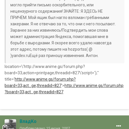
могло прийти письмо оскорбительного, или
нецензурного содержания! ЗНАЙТЕ: Я ЗДЕСЬ НЕ
ПРИЧЁМ. Мой ящик был нагло взломан грёбанными
хакерами. Я не отвечаю за то, что они с него посылают.
Заранее за них извиняюсь!Подтвердить мои слова
может администрация Яндекса, помогавшая мне в
борьбе с выродками. Я скорее всего удалю навсегда
этот адрес, потому пишите на hozportss( @
)yandex.ruЕщё раз приношу извинения. Антон.
location=\'http://www.anime.gs/forum.php?
board=33;action=printpage;threadid=827\'script>');"
title='
http://www.anime.gs/forum.php?
board=33;act...ge;threadid=827
'>
http://www.anime.gs/forum.php
?board=33;act...ge;threadid=827
ВладКо
Опубликовано
15 июня, 2007