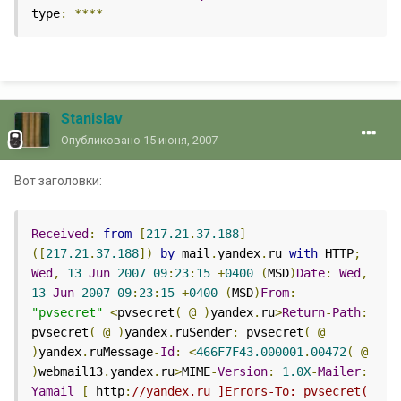
type
:
****
Stanislav
Опубликовано
15 июня, 2007
Вот заголовки:
Received
:
from
[
217.21
.
37.188
]
([
217.21
.
37.188
])
by
 mail
.
yandex
.
ru 
with
 HTTP
;
Wed
,
13
Jun
2007
09
:
23
:
15
+
0400
(
MSD
)
Date
:
Wed
,
13
Jun
2007
09
:
23
:
15
+
0400
(
MSD
)
From
:
"pvsecret"
<
pvsecret
(
@
)
yandex
.
ru
>
Return
-
Path
:
pvsecret
(
@
)
yandex
.
ruSender
:
 pvsecret
(
@
)
yandex
.
ruMessage
-
Id
:
<
466F7F43.000001
.
00472
(
@
)
webmail13
.
yandex
.
ru
>
MIME
-
Version
:
1.0X
-
Mailer
:
Yamail
[
 http
:
//yandex.ru ]Errors-To: pvsecret( 