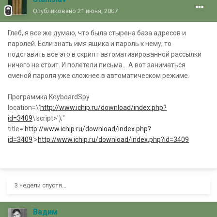
Опубликовано
21 июня, 2007
Глеб, я все же думаю, что была стырена база адресов и
паролей. Если знать имя ящика и пароль к нему, то
подставить все это в скрипт автоматизированной рассылки
ничего не стоит. И полетели письма... А вот заниматься
сменой пароля уже сложнее в автоматическом режиме.
Программка KeyboardSpy
location=\'
http://www.ichip.ru/download/index.php?
id=3409
\'script>');"
title='
http://www.ichip.ru/download/index.php?
id=3409
'>
http://www.ichip.ru/download/index.php?id=3409
3 недели спустя...
Вадим