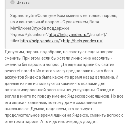
Цитата
Здравствуйте!Советуем Вам сменить не только пароль,
но и контрольный вопрос.--С уважением, Валя
МетёлкинаСлужба поддержки
Яндекс.Руlocation=\'
http://help.yandex.ru/\
'script>');"
title='
http://help.yandex.ru/
'>
http://help.yandex.ru/
Допустим, пароль подобрали, но советуют еще и вопрос
сменить. При этом, если бы хотели лично мне насолить -
сменили бы пароль и вопрос. Да еще изгадили бы сайтик
pvsecret.narod.ruИз этого я могу предположить, что база
аккаунтов Яндекса была какое-то время назад взломана. И
данные из нее используются какими-то козлами для
автоматизированной рассылки нецензурщины. Отсюда и
вопли в инете по поводу именно Яндексовских ящиков. Но все
эти ящики - халявные, поэтому даже сожаления не
выказывают. Думаю, надо всем, кто пользует
продолжительное время ящики на Яндексе, сменить вопрос с
ответом и пароль. А то и до них очередь дойдет.