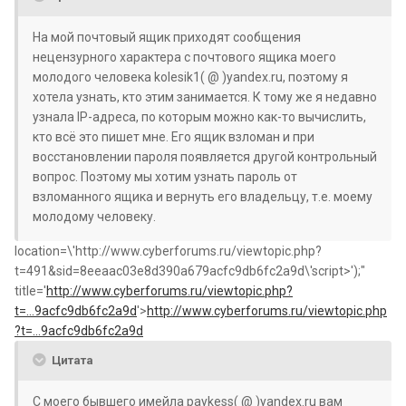
На мой почтовый ящик приходят сообщения
нецензурного характера с почтового ящика моего
молодого человека kolesik1( @ )yandex.ru, поэтому я
хотела узнать, кто этим занимается. К тому же я недавно
узнала IP-адреса, по которым можно как-то вычислить,
кто всё это пишет мне. Его ящик взломан и при
восстановлении пароля появляется другой контрольный
вопрос. Поэтому мы хотим узнать пароль от
взломанного ящика и вернуть его владельцу, т.е. моему
молодому человеку.
location=\'http://www.cyberforums.ru/viewtopic.php?
t=491&sid=8eeaac03e8d390a679acfc9db6fc2a9d\'script>');"
title='
http://www.cyberforums.ru/viewtopic.php?
t=...9acfc9db6fc2a9d
'>
http://www.cyberforums.ru/viewtopic.php
?t=...9acfc9db6fc2a9d
Цитата
С моего бывшего имейла paykess( @ )yandex.ru вам