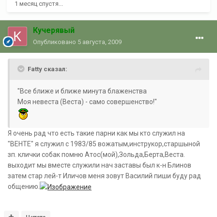
1 месяц спустя...
Кучерявый
Опубликовано
5 августа, 2009
Fatty сказал:
"Все ближе и ближе минута блаженства
Моя невеста (Веста) - само совершенство!"
Я очень рад что есть такие парни как мы кто служил на
"ВЕНТЕ" я служил с 1983/85 вожатым,инструкор,старшыной
зп. клички собак помню Атос(мой),Зольда,Берта,Веста.
выходит мы вместе служили нач заставы был к-н Блинов
затем стар лей-т Иличов меня зовут Василий пиши буду рад
общению.