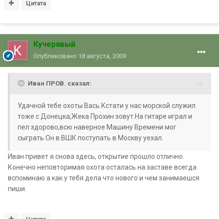
Цитата
Кучерявый
Опубликовано
18 августа, 2009
Иван ПРОВ. сказал:
Удачной тебе охоты Вась.Кстати у нас морской служил
тоже с Донецка,Жека Прохин зовут.На гитаре играл и
пел здорово,всю наверное Машину Времени мог
сыграть.Он в ВШК поступать в Москву уехал.
Иван привет я снова здесь, открытие прошло отлично.
Конечно неповторимая охота осталась на заставе всегда
вспоминаю а как у тебя дела что нового и чем занимаешся
пиши.