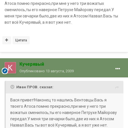
Атоса помню прекрасно,при мне у него три вожатых
сменилось,ты его наверное Петрухе Майорову передал.У
меня три овчарки было,две из них я Атосом Назвал.Вась ты
вот всё Кучерявый, а я вот уже нет.
Цитата
Кучерявый
Опубликовано
13 августа, 2009
Иван ПРОВ. сказал:
Вася привет!Наконец то нашлись Вентовцы.Вась я
твоего Атоса помню прекрасно,при мне у него три
вожатых сменилось,ты его наверное Петрухе Майорову
передал.У меня три овчарки было,две из них я Атосом
Назвал.Вась ты вот всё Кучерявый, а я вот уже нет.