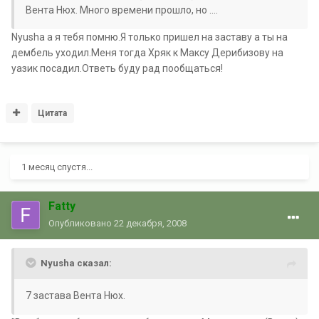
Вента Нюх. Много времени прошло, но ....
Nyusha а я тебя помню.Я только пришел на заставу а ты на
дембель уходил.Меня тогда Хряк к Максу Дерибизову на
уазик посадил.Ответь буду рад пообщаться!
Цитата
1 месяц спустя...
Fatty
Опубликовано
22 декабря, 2008
Nyusha сказал:
7 застава Вента Нюх.