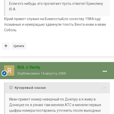
Если кто нибудь это прочитает пусть ответит Ермолину
Ю.А.
Юрий привет служил на Бомесстый,по сосеству 1984году
позывные и нумерацыю здвинули тоесть Вента кнам а квам
Соболь.
Цитата
RUL с Venty
Опубликовано
14 августа, 2009
Кучерявый сказал:
Иван привет номер неверный по Днепру а я живу в
Донецке но я узнаю там меняли АТС и меняли первые
цыфры номера постараюсь уточнить после выходных