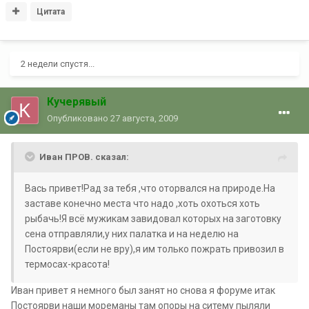
Цитата
2 недели спустя...
Кучерявый
Опубликовано
27 августа, 2009
Иван ПРОВ. сказал:
Вась привет!Рад за тебя ,что оторвался на природе.На
заставе конечно места что надо ,хоть охоться хоть
рыбачь!Я всё мужикам завидовал которых на заготовку
сена отправляли,у них палатка и на неделю на
Постоярви(если не вру),я им только пожрать привозил в
термосах-красота!
Иван привет я немного был занят но снова я форуме итак
Постоярви наши мореманы там опоры на ситему пыляли