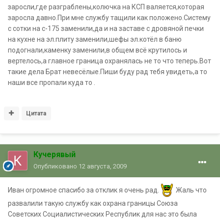
заросли,где разграблены,колючка на КСП валяется,которая
заросла давно.При мне службу тащили как положено.Систему
с сотки на с-175 заменили,да и на заставе с дровяной печки
на кухне на эл.плиту заменили,шефы эл.котёл в баню
подогнали,каменку заменили,в общем всё крутилось и
вертелось,а главное граница охранялась не то что теперь.Вот
такие дела Брат невесёлые.Пиши буду рад тебя увидеть,а то
наши все пропали куда то .
Цитата
Кучерявый
Опубликовано
12 августа, 2009
Иван огромное спасибо за отклик я очень рад.
Жаль что
развалили такую службу как охрана границы Союза
Советских Социалистических Республик для нас это была