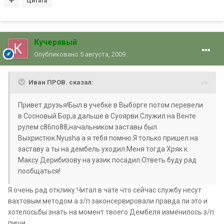
Цитата
Кучерявый
Опубликовано
5 августа, 2009
Иван ПРОВ. сказал:
Привет друзья!Был в учебке в Выборге потом перевели
в Сосновый Бор,а дальше в Суоярви.Служил на Венте
рулем с86по88,начальником заставы был
Выхристюк.Nyusha а я тебя помню.Я только пришел на
заставу а ты на дембель уходил.Меня тогда Хряк к
Максу Дерибизову на уазик посадил.Ответь буду рад
пообщаться!
Я очень рад отклику.Читал в чате что сейчас службу несут
вахтовым методом а з/п законсервировали правда ли это и
хотелосьбы знать на момент твоего Дембеля изменилось з/п
пиши