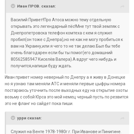
Иван ПРОВ. сказал:
Василий Привет!Про Атоса можно тему отдельную
открывать это легендарный пёс!Мне тут твой земляк с
Днепропетровска телефон комтеха с кем я служил
пробил(он тоже с Днепра),но не как не могу пробиться к
вам на Украину,или я чего то не так делаю.Был бы тебе
очень благодарен если бы ты помог(его домашний
80562585947 Киселёв Валера).А вдруг чего нибудь и
получится,напиши буду ждать.
Иван привет номер неверный по Днепру а я живу в Донецке
но я узнаю там меняли АТС и меняли первые цыфры номера
постараюсь уточнить после выходных еду на открытие охоты
возьму с собой Юрса это мой немец черный пусть по резвится
это не фланг но сайдет пока пиши.
урри сказал:
Служил на Венте 1978-1980г.г. При Иванове и Пинигине.