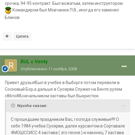
срочка, 94-95 контракт. Был вожатым, затем инструктором.
Командиром был Мовчанюк П.В., иногда его заменял
Блинов
Цитата
RUL с Venty
Опубликовано
11 ноября, 2008
Привет друзья!Был в учебке в Выборге потом перевели в
Сосновый Бор,а дальше в Суоярви.Служил на Венте рулем
с86по88,начальником заставы был Выхристюк.
Nyusha сказал:
С прошедшим праздником Вас, господа служивые!!!! О
себе.1984 учебка Суоярви, далее курсантом в Сортавале
4МОШССИСС 4 застава ( это песня ) и наконец 7 застава