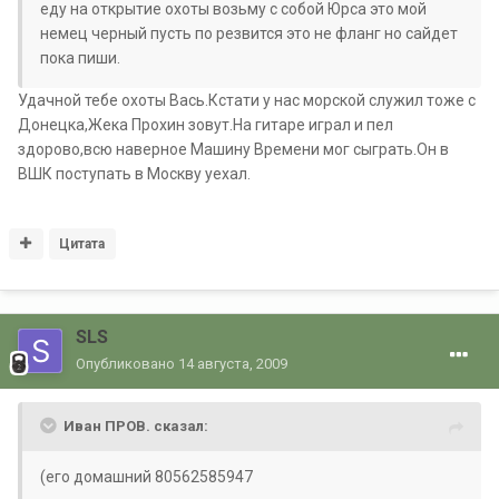
еду на открытие охоты возьму с собой Юрса это мой
немец черный пусть по резвится это не фланг но сайдет
пока пиши.
Удачной тебе охоты Вась.Кстати у нас морской служил тоже с
Донецка,Жека Прохин зовут.На гитаре играл и пел
здорово,всю наверное Машину Времени мог сыграть.Он в
ВШК поступать в Москву уехал.
Цитата
SLS
Опубликовано
14 августа, 2009
Иван ПРОВ. сказал:
(его домашний 80562585947