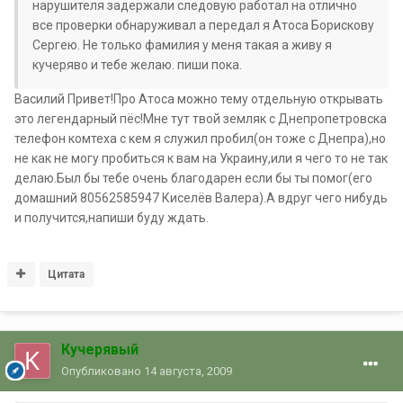
нарушителя задержали следовую работал на отлично
все проверки обнаруживал а передал я Атоса Борискову
Сергею. Не только фамилия у меня такая а живу я
кучеряво и тебе желаю. пиши пока.
Василий Привет!Про Атоса можно тему отдельную открывать
это легендарный пёс!Мне тут твой земляк с Днепропетровска
телефон комтеха с кем я служил пробил(он тоже с Днепра),но
не как не могу пробиться к вам на Украину,или я чего то не так
делаю.Был бы тебе очень благодарен если бы ты помог(его
домашний 80562585947 Киселёв Валера).А вдруг чего нибудь
и получится,напиши буду ждать.
Цитата
Кучерявый
Опубликовано
14 августа, 2009