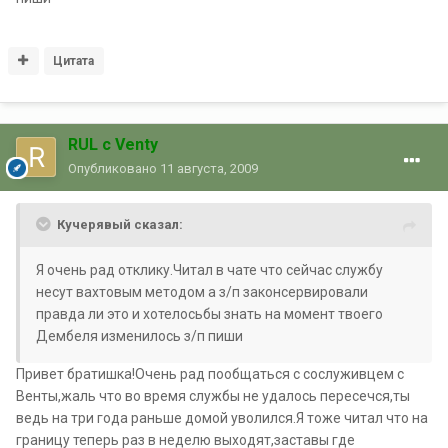
Цитата
RUL с Venty
Опубликовано
11 августа, 2009
Кучерявый сказал:
Я очень рад отклику.Читал в чате что сейчас службу
несут вахтовым методом а з/п законсервировали
правда ли это и хотелосьбы знать на момент твоего
Дембеля изменилось з/п пиши
Привет братишка!Очень рад пообщаться с сослуживцем с
Венты,жаль что во время службы не удалось пересечся,ты
ведь на три года раньше домой уволился.Я тоже читал что на
границу теперь раз в неделю выходят,заставы где