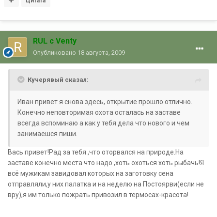
Цитата
RUL с Venty
Опубликовано
18 августа, 2009
Кучерявый сказал:
Иван привет я снова здесь, открытие прошло отлично.
Конечно неповторимая охота осталась на заставе
всегда вспоминаю а как у тебя дела что нового и чем
занимаешся пиши.
Вась привет!Рад за тебя ,что оторвался на природе.На
заставе конечно места что надо ,хоть охоться хоть рыбачь!Я
всё мужикам завидовал которых на заготовку сена
отправляли,у них палатка и на неделю на Постоярви(если не
вру),я им только пожрать привозил в термосах-красота!