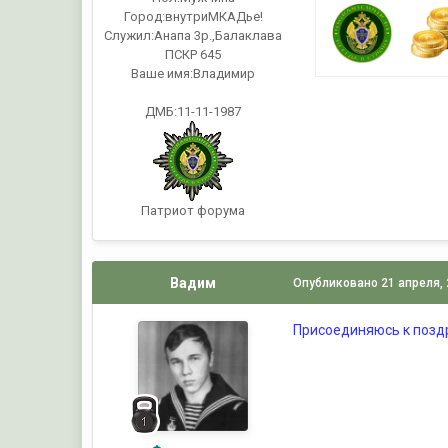
Город:
внутриМКАДье!
Служил:
Анапа 3р.,Балаклава
ПСКР 645
Ваше имя:
Владимир
ДМБ:11-11-1987
Патриот форума
Вадим
Опубликовано
21 апреля,
Присоединяюсь к позд