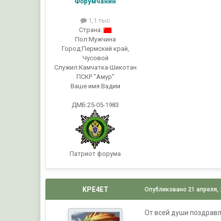
Форумчанин
1,1 тыс
Страна:
Пол:
Мужчина
Город:
Пермский край,
Чусовой
Служил:
Камчатка-Шикотан
ПСКР "Амур"
Ваше имя:
Вадим
ДМБ:25-05-1983
Патриот форума
KPE4ET
Опубликовано
21 апреля,
От всей души поздравл