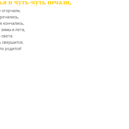
я и чуть-чуть печали,
 огорчали,
тречались,
е кончались,
 зимы и лета,
 света.
ь свершится,
ло родится!