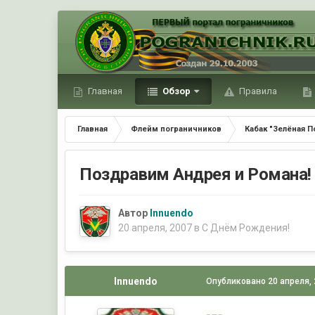
Главная
Обзор
Правила
Главная
Флейм пограничников
Кабак "Зелёная П
Поздравим Андрея и Романа!
Автор
Innuendo
20 апреля, 2007
в
С Днём Рождения!
Innuendo
Опубликовано
20 апреля,