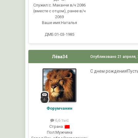
Служил:
с. Маканчи в/ч 2086
(вместе с отцом), ранее в/ч
2069
Ваше имя:
Наталья
ДМБ:01-03-1985
Лёва34
Опубликовано
21 апреля,
С днем рождения!Пусть 
Форумчанин
6,6 тыс
Страна:
Пол:
Мужчина