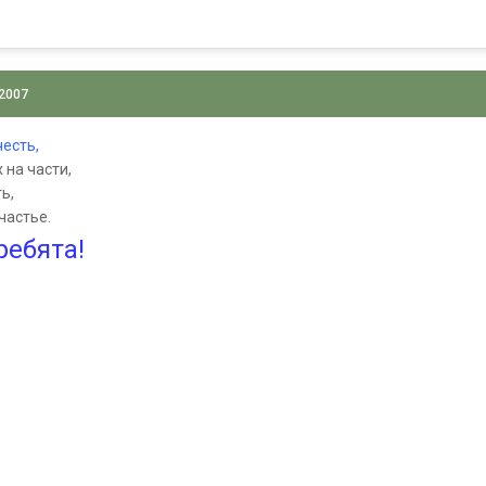
 2007
есть,
 на части,
ть,
частье.
ребята
!