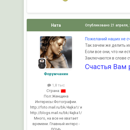
Ната
Опубликовано
21 апреля,
Пожеланий наших не сч
Так зачем же делить их
Если все они, что ни ес
Заключаются в слове с
Счастья Вам 
Форумчанин
1,8 тыс
Страна:
Пол:
Женщина
Интересы:
Фотографии.
http://foto.mail.ru/bk/4ajka1/ и
http://blogs.mail.ru/bk/4ajka1/
Много, на все не хватает
времени. Главный интерс -
ДОЧЬ.