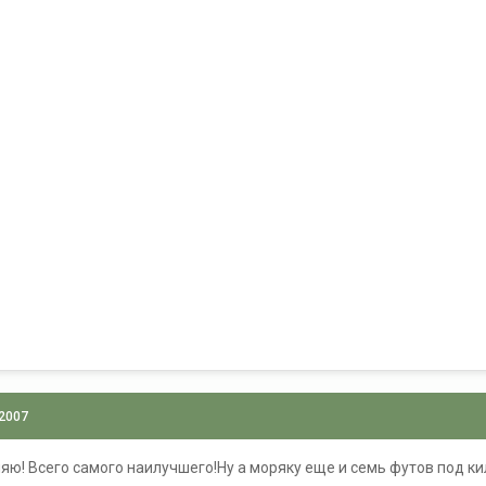
 2007
яю! Всего самого наилучшего!Ну а моряку еще и семь футов под ки