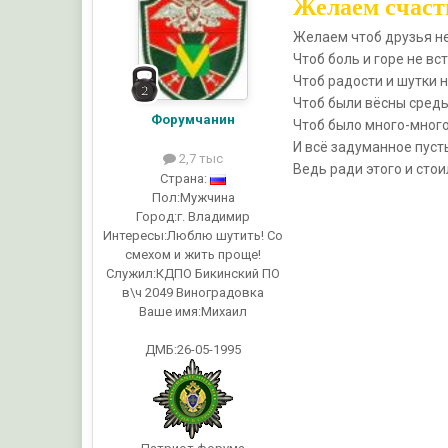
Желаем счасть
Желаем чтоб друзья не
Чтоб боль и горе не вс
Чтоб радости и шутки н
Чтоб были вёсны средь
Форумчанин
Чтоб было много-много
И всё задуманное пуст
2,7 тыс
Ведь ради этого и стои
Страна:
Пол:
Мужчина
Город:
г. Владимир
Интересы:
Люблю шутить! Со
смехом и жить проще!
Служил:
КДПО Бикинский ПО
в\ч 2049 Виноградовка
Ваше имя:
Михаил
ДМБ:26-05-1995