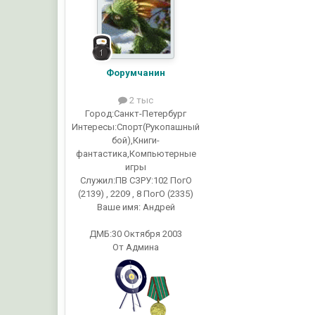
Форумчанин
2 тыс
Город:
Санкт-Петербург
Интересы:
Спорт(Рукопашный
бой),Книги-
фантастика,Компьютерные
игры
Служил:
ПВ СЗРУ:102 ПогО
(2139) , 2209 , 8 ПогО (2335)
Ваше имя:
Андрей
ДМБ:30 Октября 2003
От Админа