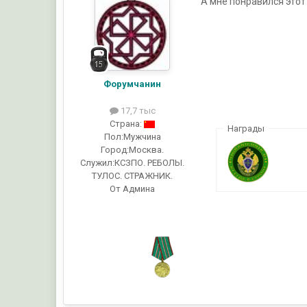
А мне понравился этот 
Форумчанин
17,7 тыс
Страна:
Награды
Пол:
Мужчина
Город:
Москва.
Служил:
КСЗПО. РЕБОЛЫ.
ТУЛОС. СТРАЖНИК.
От Админа