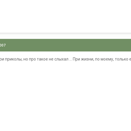
2007
и приколы, но про такое не слыхал ... При жизни, по моему, тольк