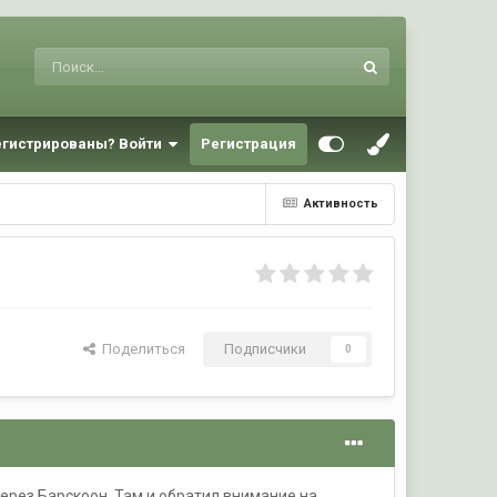
егистрированы? Войти
Регистрация
Активность
Поделиться
Подписчики
0
ерез Барскоон. Там и обратил внимание на