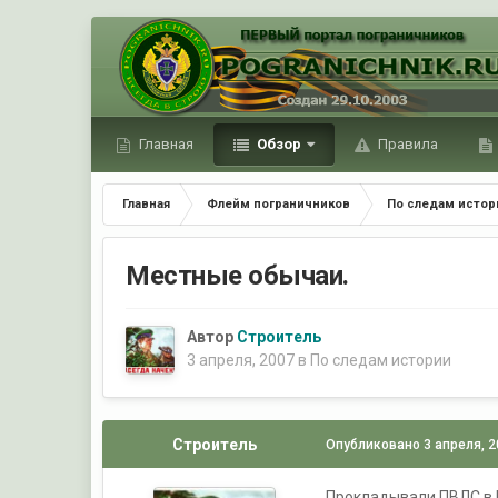
Главная
Обзор
Правила
Главная
Флейм пограничников
По следам истор
Местные обычаи.
Автор
Строитель
3 апреля, 2007
в
По следам истории
Строитель
Опубликовано
3 апреля, 
Прокладывали ПВЛС в К