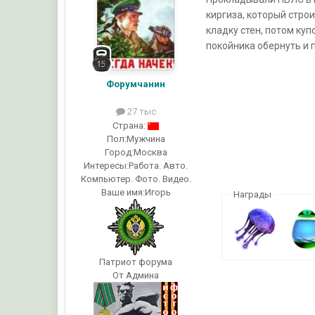
киргиза, который стро
кладку стен, потом куп
покойника обернуть и п
Форумчанин
27 тыс
Страна:
Пол:
Мужчина
Город:
Москва
Интересы:
Работа. Авто.
Компьютер. Фото. Видео.
Ваше имя:
Игорь
Награды
Патриот форума
От Админа