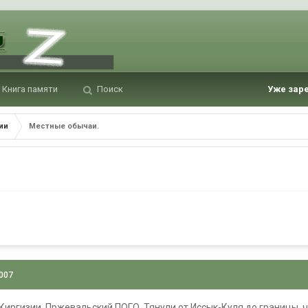
Книга памяти
Поиск
Уже зар
ии
Местные обычаи.
2007
иргизии, Пржевальский ПОГО. Тянули от Иссык-Куля до границы, ч