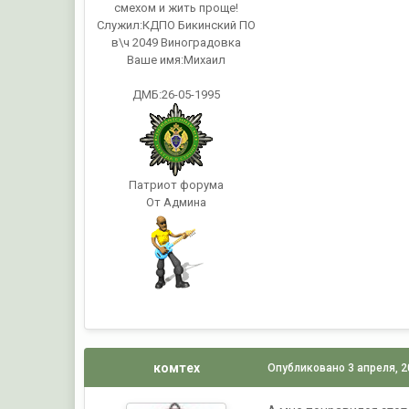
смехом и жить проще!
Служил:
КДПО Бикинский ПО
в\ч 2049 Виноградовка
Ваше имя:
Михаил
ДМБ:26-05-1995
Патриот форума
От Админа
комтех
Опубликовано
3 апреля, 