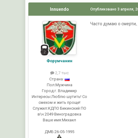
Innuendo
Опубликовано
3 апреля, 
Часто думаю о смерти, 
Форумчанин
2,7 тыс
Страна:
Пол:
Мужчина
Город:
г. Владимир
Интересы:
Люблю шутить! Со
смехом и жить проще!
Служил:
КДПО Бикинский ПО
в\ч 2049 Виноградовка
Ваше имя:
Михаил
ДМБ:26-05-1995