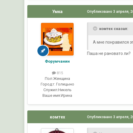
Умка
Опубликовано
3 апреля, 
комтех сказал:
А мне понравился эт
Паша не рановато ли?
Форумчанин
815
Пол:
Женщина
Город:
г. Голицыно
Служил:
Никель
Ваше имя:
Ирина
комтех
Опубликовано
3 апреля, 