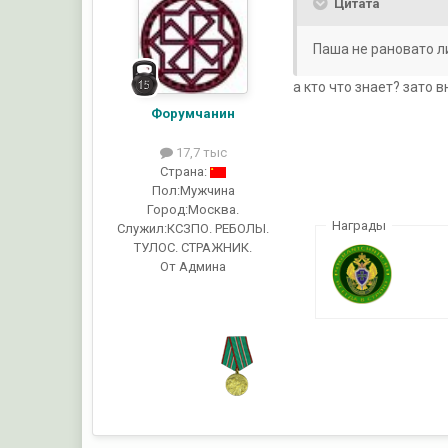
Цитата
Паша не рановато л
а кто что знает? зато 
Форумчанин
17,7 тыс
Страна:
Пол:
Мужчина
Город:
Москва.
Награды
Служил:
КСЗПО. РЕБОЛЫ.
ТУЛОС. СТРАЖНИК.
От Админа