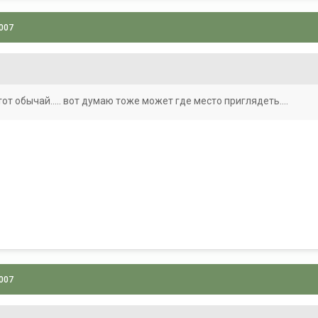
2007
от обычай..... вот думаю тоже может где место приглядеть....
2007