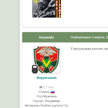
Innuendo
Опубликовано
3 апреля, 
У мусульман кончно сво
Форумчанин
2,7 тыс
Страна:
Пол:
Мужчина
Город:
г. Владимир
Интересы:
Люблю шутить! Со