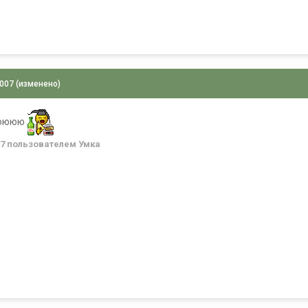
2007
(изменено)
ююююю
07
пользователем Умка