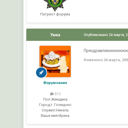
Патриот форума
Умка
Опубликовано
24 марта, 
Пряздравляююююю
Изменено
24 марта, 20
Форумчанин
815
Пол:
Женщина
Город:
г. Голицыно
Служил:
Никель
Ваше имя:
Ирина