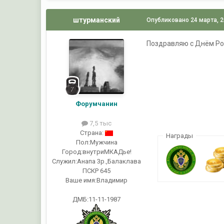
штурманский
Опубликовано
24 марта, 
Поздравляю с Днём Р
Форумчанин
7,5 тыс
Страна:
Награды
Пол:
Мужчина
Город:
внутриМКАДье!
Служил:
Анапа 3р.,Балаклава
ПСКР 645
Ваше имя:
Владимир
ДМБ:11-11-1987