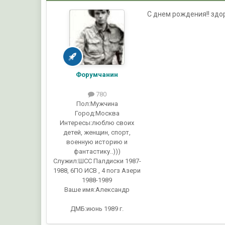
С днем рождения!! здо
Форумчанин
780
Пол:
Мужчина
Город:
Москва
Интересы:
люблю своих
детей, женщин, спорт,
военную историю и
фантастику..)))
Служил:
ШСС Палдиски 1987-
1988, 6ПО ИСВ , 4 погз Азери
1988-1989
Ваше имя:
Александр
ДМБ:июнь 1989 г.