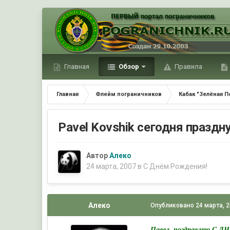
Главная
Обзор
Правила
Главная
Флейм пограничников
Кабак "Зелёная П
Pavel Kovshik сегодня праздну
Автор
Алеко
24 марта, 2007
в
С Днём Рождения!
Алеко
Опубликовано
24 марта, 
Павел, поздравляю С 