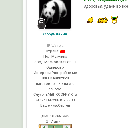
Здоровья, удачи во все
Форумчанин
5,5 тыс
Страна:
Пол:
Мужчина
Город:
Московская обл. г.
Одинцово
Интересы:
Употребление
Пива и напитков
изготовленных на его
основе.
Служил:
МВПКООРКУ КГБ
СССР, Никель в/ч 2200
Ваше имя:
Сергей
ДМБ:01-08-1996
От Админа