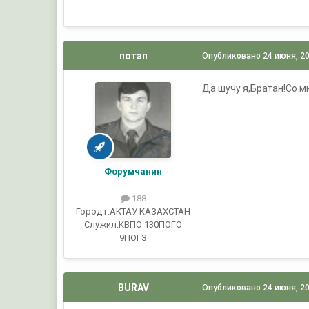
потап
Опубликовано
24 июня, 2
Да шучу я,Братан!Со мн
Форумчанин
188
Город:
г.АКТАУ КАЗАХСТАН
Служил:
КВПО 130ПОГО
9ПОГЗ
BURAV
Опубликовано
24 июня, 2