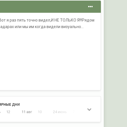
Вот я раз пять точно видел,И НЕ ТОЛЬКО Я!!!Рядом
адарах или мы им когда видели визуально...
ЯРНЫЕ ДНИ
ь
12
11 авг
10
24 июнь
7
7 июль
7