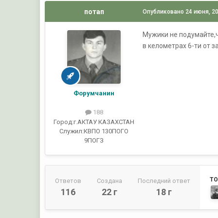
потап
Опубликовано
24 июня, 2
Мужики не подумайте,ч
в келометрах 6-ти от 
Форумчанин
188
Город:
г.АКТАУ КАЗАХСТАН
Служил:
КВПО 130ПОГО
9ПОГЗ
ТО
Ответов
Создана
Последний ответ
116
22 г
18 г