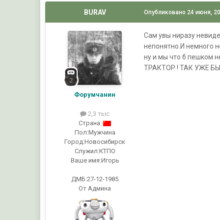
BURAV
Опубликовано
24 июня, 2
Сам увы ниразу невиде
непонятно.И немного не
ну и мы что б пешком 
ТРАКТОР ! ТАК УЖЕ БЫЛО
Форумчанин
2,3 тыс
Страна:
Пол:
Мужчина
Город:
Новосибирск
Служил:
КТПО
Ваше имя:
Игорь
ДМБ:27-12-1985
От Админа