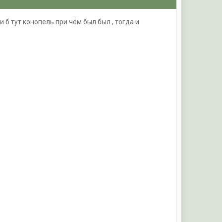
 б тут конопель при чём был был , тогда и