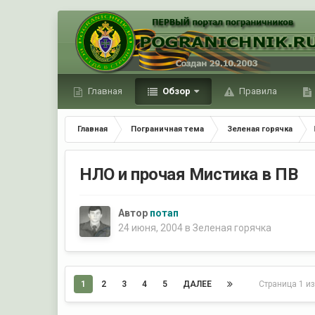
Главная
Обзор
Правила
Главная
Пограничная тема
Зеленая горячка
НЛО и прочая Мистика в ПВ
Автор
потап
24 июня, 2004
в
Зеленая горячка
1
2
3
4
5
ДАЛЕЕ
Страница 1 и