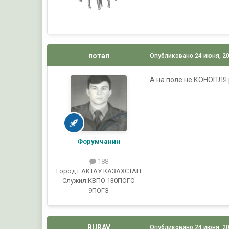
потап
Опубликовано
24 июня, 2
А на поле не КОНОПЛЯ р
Форумчанин
188
Город:
г.АКТАУ КАЗАХСТАН
Служил:
КВПО 130ПОГО
9ПОГЗ
BURAV
Опубликовано
24 июня, 2