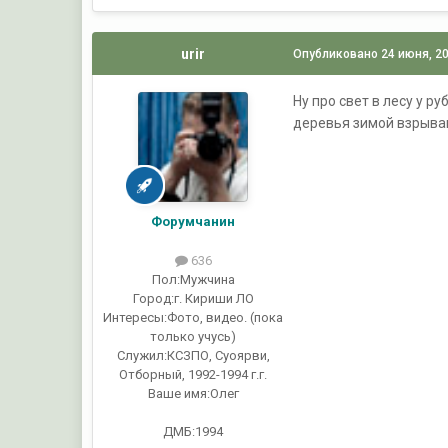
urir
Опубликовано
24 июня, 2
Ну про свет в лесу у р
деревья зимой взрываю
Форумчанин
636
Пол:
Мужчина
Город:
г. Кириши ЛО
Интересы:
Фото, видео. (пока
только учусь)
Служил:
КСЗПО, Суоярви,
Отборный, 1992-1994 г.г.
Ваше имя:
Олег
ДМБ:1994