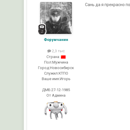
Сань да я прекрасно по
Форумчанин
2,3 тыс
Страна:
Пол:
Мужчина
Город:
Новосибирск
Служил:
КТПО
Ваше имя:
Игорь
ДМБ:27-12-1985
От Админа