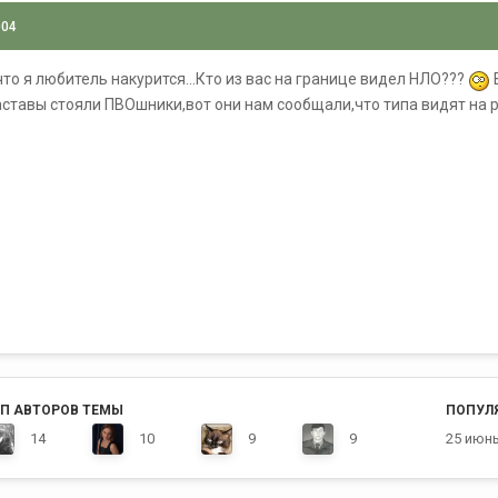
004
то я любитель накурится...Кто из вас на границе видел НЛО???
заставы стояли ПВОшники,вот они нам сообщали,что типа видят на р
П АВТОРОВ ТЕМЫ
ПОПУЛ
14
10
9
9
25 июн