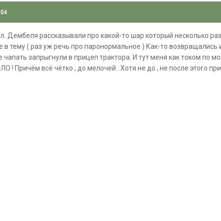
004
л. Дембеля рассказывали про какой-то шар который несколько раз 
 в тему ( раз уж речь про паронормальное ) Как-то возвращались и
не чапать запрыгнули в прицеп трактора. И тут меня как током по
 ! Причём всё чётко , до мелочей . Хотя не до , не после этого при