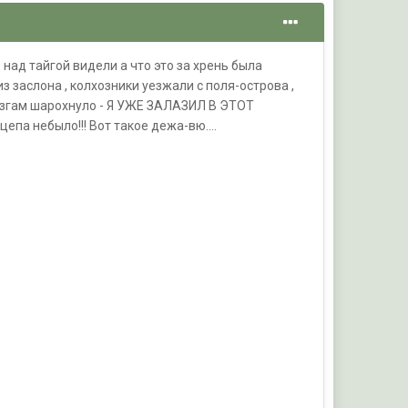
над тайгой видели а что это за хрень была
з заслона , колхозники уезжали с поля-острова ,
 мозгам шарохнуло - Я УЖЕ ЗАЛАЗИЛ В ЭТОТ
цепа небыло!!! Вот такое дежа-вю....