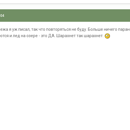
004
убежа я уж писал, так что повторяться не буду. Больше ничего па
тся и лед на озере - это ДА. Шарахнет так шарахнет.