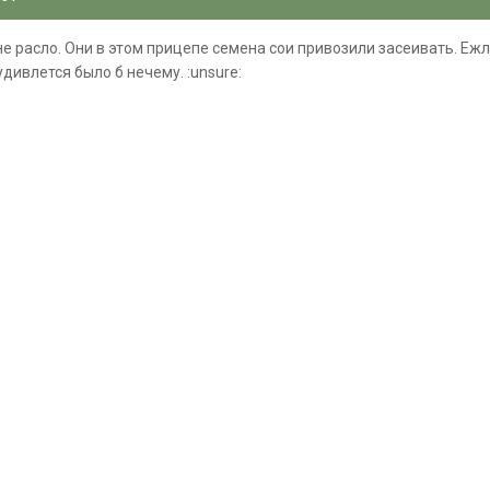
е расло. Они в этом прицепе семена сои привозили засеивать. Ежли
дивлется было б нечему. :unsure: