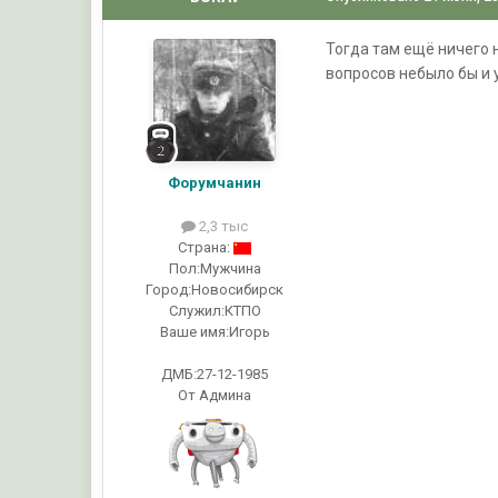
Тогда там ещё ничего н
вопросов небыло бы и у
Форумчанин
2,3 тыс
Страна:
Пол:
Мужчина
Город:
Новосибирск
Служил:
КТПО
Ваше имя:
Игорь
ДМБ:27-12-1985
От Админа